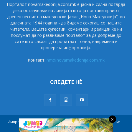
Порталот novamakedonija.com.mk е јасна и силна потврда
дека остануваме на линијата што ја постави првиот
дневен весник на македонски јазик „Нова Македонија“, во
далечната 1944 година - да бидеме секогаш со нашите
читатели. Вашите сугестии, коментари и реакции ќе ни
послужат да го развиваме порталот за да допреме до
сите што сакаат да прочитаат точна, навремена и
проверена информација.
Контакт:
nm@novamakedonija.com.mk
СЛЕДЕТЕ НÈ
×
Импресум
Маркетинг
Претплата
Правила на користење
Контакт