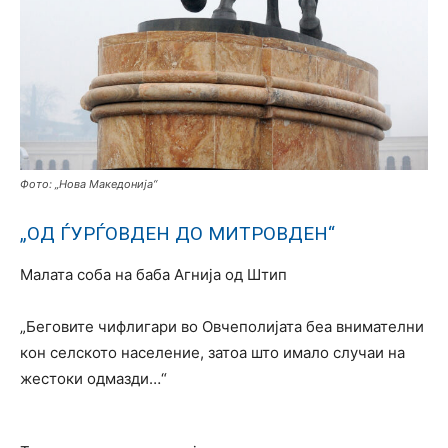
Фото: „Нова Македонија“
„ОД ЃУРЃОВДЕН ДО МИТРОВДЕН“
Малата соба на баба Агнија од Штип
„Беговите чифлигари во Овчеполијата беа внимателни
кон селското население, затоа што имало случаи на
жестоки одмазди…“