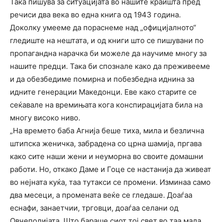
Така пишува за ситуацијата во нашите краишта пред
речиси два века во една книга од 1943 година.
Доколку умееме да пораснеме над „официјалното“
гледиште на нештата, и од книги што се пишувани по
пропагандна нарачка би можеле да научиме многу за
нашите предци. Така би спознале како да преживееме
и да обезбедиме помирна и побезбедна иднина за
идните генерации Македонци. Еве како старите се
сеќавале на времињата кога конспирацијата била на
многу високо ниво.
„На времето баба Агнија беше тиха, мила и безлична
штипска женичка, забрадена со црна шамија, пргава
како сите наши жени и неуморна во своите домашни
работи. Но, откако Даме и Гоце се настанија да живеат
во нејната куќа, таа тутакси се промени. Изминаа само
два месеци, а промената веќе се гледаше. Доаѓаа
еснафи, занаетчии, трговци, доаѓаа селани од
Овчеполијата. Што бараше сиот тој свет во таа мала