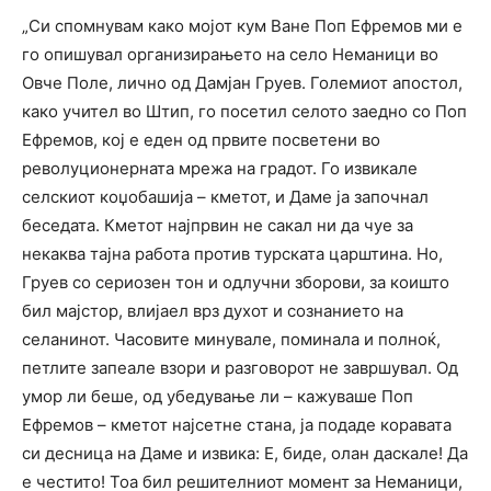
„Си спомнувам како мојот кум Ване Поп Ефремов ми е
го опишувал организирањето на село Неманици во
Овче Поле, лично од Дамјан Груев. Големиот апостол,
како учител во Штип, го посетил селото заедно со Поп
Ефремов, кој е еден од првите посветени во
револуционерната мрежа на градот. Го извикале
селскиот коџобашија – кметот, и Даме ја започнал
беседата. Кметот најпрвин не сакал ни да чуе за
некаква тајна работа против турската царштина. Но,
Груев со сериозен тон и одлучни зборови, за коишто
бил мајстор, влијаел врз духот и сознанието на
селанинот. Часовите минувале, поминала и полноќ,
петлите запеале взори и разговорот не завршувал. Од
умор ли беше, од убедување ли – кажуваше Поп
Ефремов – кметот најсетне стана, ја подаде коравата
си десница на Даме и извика: Е, биде, олан даскале! Да
е честито! Тоа бил решителниот момент за Неманици,