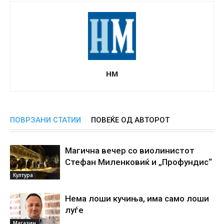
НМ
ПОВРЗАНИ СТАТИИ
ПОВЕЌЕ ОД АВТОРОТ
Магична вечер со виолинистот
Стефан Миленковиќ и „Профундис“
Култура
Нема лоши кучиња, има само лоши
луѓе
Магазин