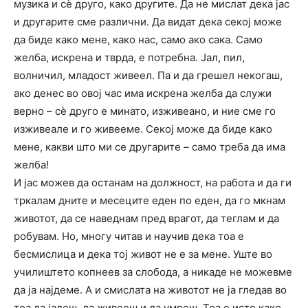
музика и сѐ друго, како другите. Да не мислат дека јас
и другарите сме различни. Да видат дека секој може
да биде како мене, како нас, само ако сака. Само
желба, искрена и тврда, е потребна. Јал, пил,
волничил, младост живеел. Па и да грешел некогаш,
ако денес во овој час има искрена желба да служи
верно – сѐ друго е минато, изживеано, и ние сме го
изживеале и го живееме. Секој може да биде како
мене, какви што ми се другарите – само треба да има
желба!
И јас можев да останам на должност, на работа и да ги
тркалам дните и месеците еден по еден, да го мкнам
животот, да се наведнам пред врагот, да теглам и да
робувам. Но, многу читав и научив дека тоа е
бесмислица и дека тој живот не е за мене. Уште во
училиштето копнеев за слобода, а никаде не можевме
да ја најдеме. А и смислата на животот не ја гледав во
тоа да јадеш, да живееш и да умреш. Тоа е исто како