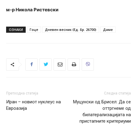
м-р Никола Ристевски
ОЗНАКИ
Гоце
Дневен весник (Ед. бр. 26700)
Даме
Претходна статија
Следна статија
Иран – новиот нуклеус на
Муцунски од Брисел: Да се
Евроазија
оттргнеме од
билатерализацијата на
пристапните критериуми