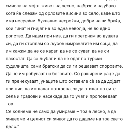
смисла на мојот живот најлесно, најбрзо и најубаво
кога ќе слезам од орловите висини во село, каде што
има несреќни, буквално несреќни, добри наши браќа,
кои гинат и гнијат не во една неволја, не во едно
ропство. Да идам при нив, да ги прегрнам во душата
си, да ги стоплам со љубов измрзнатите им срца, да
им кажам да не се карат, да не се судат, да не си
пакостат. Да се љубат и да не одат по турски
судилишта, сами братски да си ги решаваат споровите.
Да не им робуваат на беговите. Со раширени раце да
ги пречекуваат јунаците што оставиле сѐ за да дојдат
при нив, да им дадат поткрепа, за да отидат по сите
села и градови и насекаде да го учат и проповедаат
тоа.
Се колнеме не само да умираме – тоа е лесно, а да
живееме и целиот си живот да го дадеме на тоа свето
дело.“