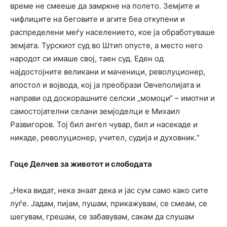
време не смееше да замркне на полето. Земјите и
чифлиците на беговите и агите беа откупени и
распределени меѓу населението, кое ја обработуваше
земјата. Турскиот суд во Штип опусте, а место него
народот си имаше свој, таен суд. Еден од
најдостојните великани и маченици, револуционер,
апостол и војвода, кој ја преобрази Овчеполијата и
направи од доскорашните селски „момоци“ – имотни и
самостојателни селани земјоделци е Михаил
Развигоров. Тој бил ангел чувар, бил и насекаде и
никаде, револуционер, учител, судија и духовник.“
Гоце Делчев за животот и слободата
„Нека видат, нека знаат дека и јас сум само како сите
луѓе. Јадам, пијам, пушам, прикажувам, се смеам, се
шегувам, грешам, се забавувам, сакам да слушам