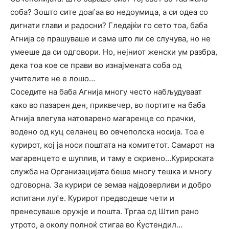
соба? Зошто сите доаѓаа во недоумица, а си одеа со
дигнати глави и радосни? Гледајќи го сето тоа, баба
Агнија се прашуваше и сама што ли се случува, но не
умееше да си одговори. Но, нејниот женски ум разбра,
дека тоа кое се прави во изнајмената соба од
учителите не е лошо…
Соседите на баба Агнија многу често набљудуваат
како во пазарен ден, приквечер, во портите на баба
Агнија влегува натоварено магаренце со прачки,
водено од куц селанец во овчеполска носија. Тоа е
курирот, кој ја носи поштата на комитетот. Самарот на
магаренцето е шуплив, и таму е скриено…Курирската
служба на Организацијата беше многу тешка и многу
одговорна. За курири се земаа најдоверливи и добро
испитани луѓе. Курирот предводеше чети и
пренесуваше оружје и пошта. Тргаа од Штип рано
утрото, а околу полноќ стигаа во Ќустендил…