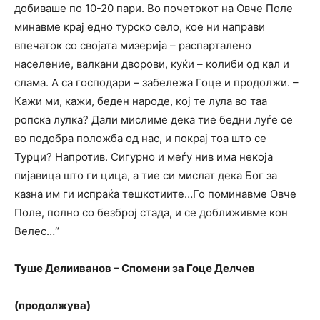
добиваше по 10-20 пари. Во почетокот на Овче Поле
минавме крај едно турско село, кое ни направи
впечаток со својата мизерија – распарталено
население, валкани дворови, куќи – колиби од кал и
слама. А са господари – забележа Гоце и продолжи. –
Кажи ми, кажи, беден народе, кој те лула во таа
ропска лулка? Дали мислиме дека тие бедни луѓе се
во подобра положба од нас, и покрај тоа што се
Турци? Напротив. Сигурно и меѓу нив има некоја
пијавица што ги цица, а тие си мислат дека Бог за
казна им ги испраќа тешкотиите…Го поминавме Овче
Поле, полно со безброј стада, и се доближивме кон
Велес…“
Туше Делииванов – Спомени за Гоце Делчев
(продолжува)