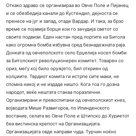
Откако здраво се организираа во Овче Поле и Пијанец
и се обезбедија канали до Ќустендил, дејноста се
пренесе на југ и запад, отаде Вардар. И така, за брзо
време се појавија борци кои го зачудија светот со
своите подвизи. Еден настан пред портите на Битола
како огромна бомба избувна сред безнадежната раја.
Донката од овчеполското село Ерџелија носел бомби
за Битолскиот револуционерен комитет. Товарен со
ориз, меѓу кој било оружјето, бил откриен од
колџиите. Тврдиот комита ги истрпе сите маки, не
спомна никој и не издаде ништо. Кога тоа го дозна
народот, веќе нештата станаа поразлични.
Организирани и превоспитани од овчеполскиот кнез,
војводата Мише Развигоров, по Илинденското
востание, селата во Овче Поле и Штипско до Хуриетот
беа вистинска крепост на Организацијата.
Организацијата овде направи чуда. Турчин ноќно