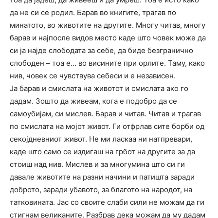
да не си се родил. Барав во книгите, трагав по
минатото, во животите на другите. Многу читав, многу
барав и најпосле видов место каде што човек може да
си ја најде слободата за себе, да биде безгранично
слободен – тоа е… во висините при орлите. Таму, како
нив, човек се чувствува себеси и е независен.
Ја барав и смислата на животот и смислата ако го
дадам. Зошто да живеам, кога е подобро да се
самоубијам, си мислев. Барав и читав. Читав и трагав
по смислата на мојот живот. Ги отфрлав сите борби од
секојдневниот живот. Не ми ласкаа ни натпревари,
каде што само се издигаш на грбот на другите за да
стоиш над нив. Мислев и за многумина што си ги
давале животите на разни начини и патишта заради
доброто, заради убавото, за благото на народот, на
татковината. Јас со своите слаби сили не можам да ги
стигнам великаните. Разбрав дека можам да му дадам