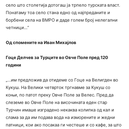
село што столетија дотогаш ја трпело турската власт.
Понатаму тоа село стана едно од најпреданите и
борбени села на ВМРО и даде голем број нелегални
четници…“
Од спомените на Иван Михајлов
Гоце Делчев за Турците во Овче Поле пред 120
години
„…им предложив да отидеме со Гоце на Велигден во
Кукуш. На Велики четврток тргнавме за Кукуш со
коњи, по патот преку Овче Поле за Велес. Пред да
слеземе во Овче Поле на височината еден стар
Турчин имаше изградено некаква колипка од кал и
слама за да им подава вода на изморените и жедни
патници, кои ако посакаа ги честеше и со кафе, за што