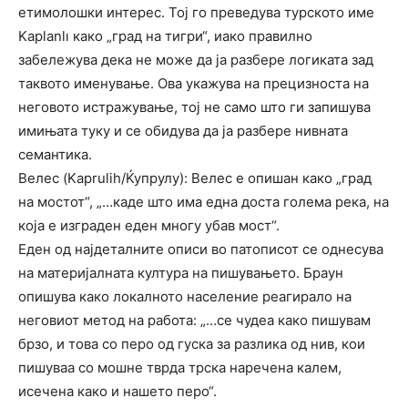
етимолошки интерес. Тој го преведува турското име
Kaplanlı како „град на тигри“, иако правилно
забележува дека не може да ја разбере логиката зад
таквото именување. Ова укажува на прецизноста на
неговото истражувањe, тој не само што ги запишува
имињата туку и се обидува да ја разбере нивната
семантика.
Велес (Kaprulih/Ќупрулу): Велес е опишан како „град
на мостот“, „…каде што има една доста голема река, на
која е изграден еден многу убав мост“.
Еден од најдеталните описи во патописот се однесува
на материјалната култура на пишувањето. Браун
опишува како локалното население реагирало на
неговиот метод на работа: „…се чудеа како пишувам
брзо, и това со перо од гуска за разлика од нив, кои
пишуваа со мошне тврда трска наречена калем,
исечена како и нашето перо“.