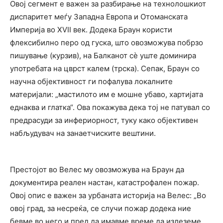
Овој сегмент е важен за разбирање на технолошкиот
диспаритет меѓу Западна Европа и Отоманската
Империја во XVII век. Додека Браун користи
флексибилно перо од гуска, што овозможува побрзо
пишување (курзив), на Балканот сè уште доминира
употребата на цврст калем (трска). Сепак, Браун со
научна објективност ги пофалува локалните
материјали: „мастилото им е мошне убаво, хартијата
еднаква и глатка“. Ова покажува дека тој не патувал со
предрасуди за инфериорност, туку како објективен
набљудувач на занаетчиските вештини.
Престојот во Велес му овозможува на Браун да
документира реален настан, катастрофален пожар.
Овој опис е важен за урбаната историја на Велес: „Во
овој град, за несреќа, се случи пожар додека ние
бевме во него и пред да имавме време да излеземе,