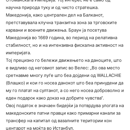
научна природа туку и од чисто стратешка.
Македонија, како централен дел на Балканот,
претставувала клучна транзитна зона за трговските
карвани и воените движења. Браун ја посетува
Македонија во 1669 година, во период на релативна
стабилност, но и на интензивна фискална активност на
империјата.
Тој прецизно го бележи движењето на даноците, што
е видливо од неговиот запис во Велес: „Во ова место
сретнавме многу луѓе што беа дојдени од WALLACHIE
(Влашко) и кои го носеа данокот што беа принудени да
му го платат на султанот, а со него носеа доброволно и
еден подарок како доказ на добрите чувства“.
Овој податок е значаен бидејќи ја потврдува улогата на
македонските патни правци како примарни канали за
трансфер на капитал од вазалните територии кон
центарот на моќта во Истанбул.