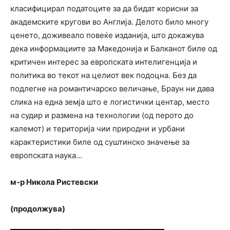
класифицирал податоците за да бидат корисни за
академските кругови во Англија. Делото било многу
ценето, доживеало повеќе изданија, што докажува
дека информациите за Македонија и Балканот биле од
критичен интерес за европската интелигенција и
политика во текот на целиот век подоцна. Без да
подлегне на романтичарско величање, Браун ни дава
слика на една земја што е логистички центар, место
на судир и размена на технологии (од перото до
калемот) и територија чии природни и урбани
карактеристики биле од суштинско значење за
европската наука…
м-р Никола Ристевски
(продолжува)