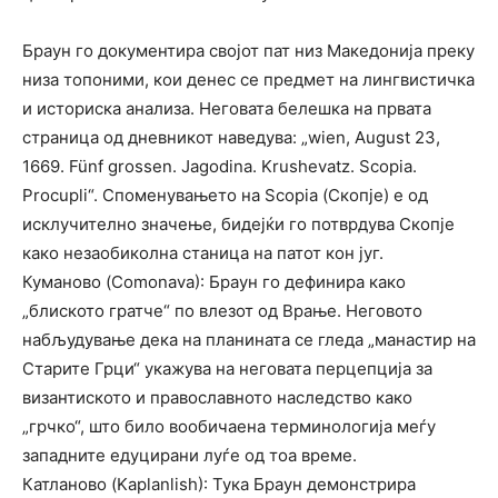
Браун го документира својот пат низ Македонија преку
низа топоними, кои денес се предмет на лингвистичка
и историска анализа. Неговата белешка на првата
страница од дневникот наведува: „wien, August 23,
1669. Fünf grossen. Jagodina. Krushevatz. Scopia.
Procupli“. Споменувањето на Scopia (Скопје) е од
исклучително значење, бидејќи го потврдува Скопје
како незаобиколна станица на патот кон југ.
Куманово (Comonava): Браун го дефинира како
„блиското гратче“ по влезот од Врање. Неговото
набљудување дека на планината се гледа „манастир на
Старите Грци“ укажува на неговата перцепција за
византиското и православното наследство како
„грчко“, што било вообичаена терминологија меѓу
западните едуцирани луѓе од тоа време.
Катланово (Kaplanlish): Тука Браун демонстрира