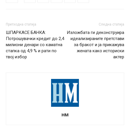
Претходна статија
Следна статија
ШПАРКАСЕ БАНКА:
Изложбата ги деконструира
Потрошувачки кредит до 2,4
идеализираните претстави
милиони денари со каматна
за бракот и ја прикажува
стапка од 4,9 % и рати по
жената како историски
твој избор
актер
НМ