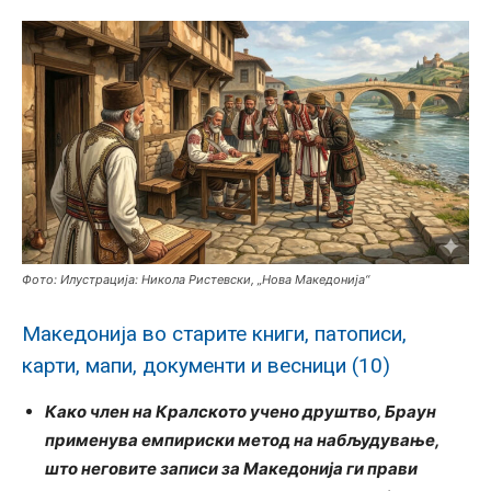
Фото: Илустрација: Никола Ристевски, „Нова Македонија“
Македонија во старите книги, патописи,
карти, мапи, документи и весници (10)
Како член на Кралското учено друштво, Браун
применува емпириски метод на набљудување,
што неговите записи за Македонија ги прави