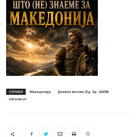
ОЗНАКИ
Македонија
Дневен весник (Ед. бр. 26658)
патописот