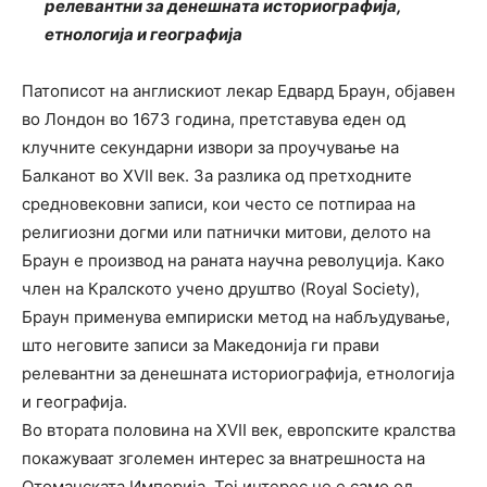
релевантни за денешната историографија,
етнологија и географија
Патописот на англискиот лекар Едвард Браун, објавен
во Лондон во 1673 година, претставува еден од
клучните секундарни извори за проучување на
Балканот во XVII век. За разлика од претходните
средновековни записи, кои често се потпираа на
религиозни догми или патнички митови, делото на
Браун е производ на раната научна револуција. Како
член на Кралското учено друштво (Royal Society),
Браун применува емпириски метод на набљудување,
што неговите записи за Македонија ги прави
релевантни за денешната историографија, етнологија
и географија.
Во втората половина на XVII век, европските кралства
покажуваат зголемен интерес за внатрешноста на
Отоманската Империја. Тој интерес не е само од