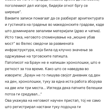
поголемиот дел изгоре, бидејќи огнот бргу се
ширеше“.
Ваквите записи помагаат да се разберат архитектурата
и густината на градење во македонските градови, каде
што доминирале запаливи материјали (дрво и чатма).
Исто така, неговото споменување на „мошне убав
мост“ во Велес сведочи за развиената
инфраструктура, која била од клучно значење за
одржување на трговските патишта.
Патописот на Браун не е напишан хронолошки, што е
реткост за тоа време. Како што се наведува во
изворите: „Браун не го пишува својот дневник од ден
на ден, хронолошки, туку за една иста работа зборува
на две или три места… Изгледа дека патните белешки
потоа ги средувал…“
Ова укажува на неговиот научен пристап, тој не само
што регистрирал настани туку подоцна ги