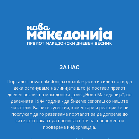
ЗА НАС
Порталот novamakedonija.com.mk е јасна и силна потврда
дека остануваме на линијата што ја постави првиот
дневен весник на македонски јазик „Нова Македонија“, во
далечната 1944 година - да бидеме секогаш со нашите
читатели. Вашите сугестии, коментари и реакции ќе ни
послужат да го развиваме порталот за да допреме до
сите што сакаат да прочитаат точна, навремена и
проверена информација.