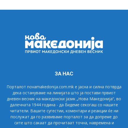
ЗА НАС
Порталот novamakedonija.com.mk е јасна и силна потврда
дека остануваме на линијата што ја постави првиот
дневен весник на македонски јазик „Нова Македонија“, во
далечната 1944 година - да бидеме секогаш со нашите
читатели. Вашите сугестии, коментари и реакции ќе ни
послужат да го развиваме порталот за да допреме до
сите што сакаат да прочитаат точна, навремена и