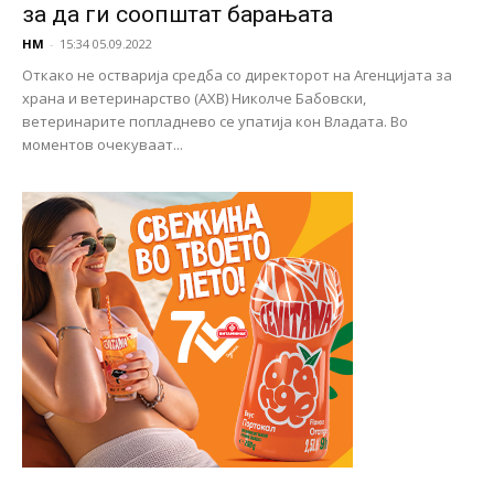
за да ги соопштат барањата
НМ
-
15:34 05.09.2022
Откако не остварија средба со директорот на Агенцијата за
храна и ветеринарство (АХВ) Николче Бабовски,
ветеринарите попладнево се упатија кон Владата. Во
моментов очекуваат...