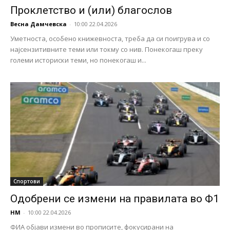
Проклетство и (или) благослов
Весна Дамчевска
-
10:00 22.04.2026
Уметноста, особено книжевноста, треба да си поигрува и со
најсензитивните теми или токму со нив. Понекогаш преку
големи историски теми, но понекогаш и...
Спортови
Одобрени се измени на правилата во Ф1
НМ
-
10:00 22.04.2026
ФИА објави измени во прописите, фокусирани на