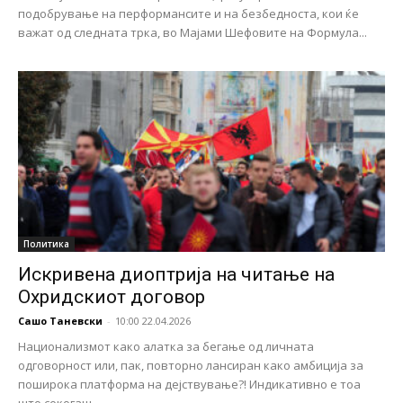
подобрување на перформансите и на безбедноста, кои ќе
важат од следната трка, во Мајами Шефовите на Формула...
Политика
Искривена диоптрија на читање на
Охридскиот договор
Сашо Таневски
-
10:00 22.04.2026
Национализмот како алатка за бегање од личната
одговорност или, пак, повторно лансиран како амбиција за
поширока платформа на дејствување?! Индикативно е тоа