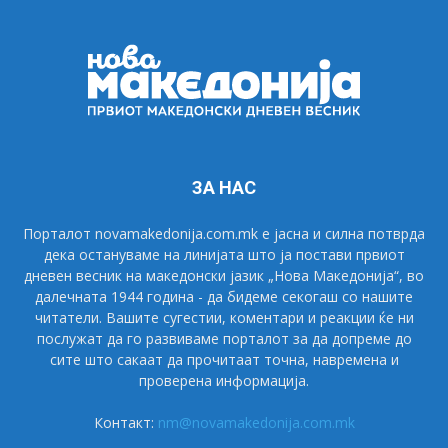
ЗА НАС
Порталот novamakedonija.com.mk е јасна и силна потврда
дека остануваме на линијата што ја постави првиот
дневен весник на македонски јазик „Нова Македонија“, во
далечната 1944 година - да бидеме секогаш со нашите
читатели. Вашите сугестии, коментари и реакции ќе ни
послужат да го развиваме порталот за да допреме до
сите што сакаат да прочитаат точна, навремена и
проверена информација.
Контакт:
nm@novamakedonija.com.mk