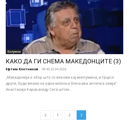
Колумни
КАКО ДА ГИ СНЕМА МАКЕДОНЦИТЕ (3)
Ефтим Клетников
-
09:45 22.04.2026
„Македонија е збор што со векови кај многумина, и Грци и
други, буди визии на една моќна и блескава античка земја“
Анастасија Каракасиду Сега штом...
1
2
3