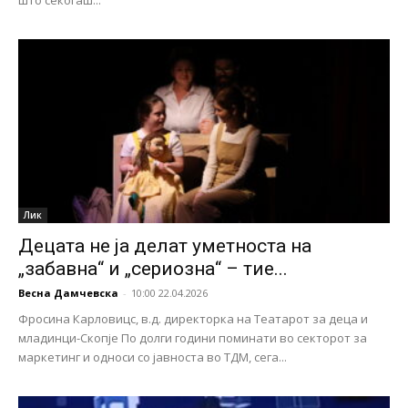
што секогаш...
Лик
Децата не ја делат уметноста на
„забавна“ и „сериозна“ – тие...
Весна Дамчевска
-
10:00 22.04.2026
Фросина Карловицс, в.д. директорка на Театарот за деца и
младинци-Скопје По долги години поминати во секторот за
маркетинг и односи со јавноста во ТДМ, сега...