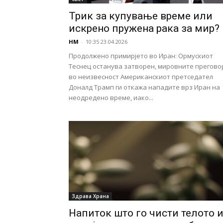
Трик за купување време или
искрено пружена рака за мир?
НМ
-
10:35 23.04.2026
Продолжено примирјето во Иран: Ормускиот
Теснец останува затворен, мировните прегово
во неизвесност Американскиот претседател
Доналд Трамп ги откажа нападите врз Иран на
неодредено време, иако...
Здравa Храна
Напиток што го чисти телото 