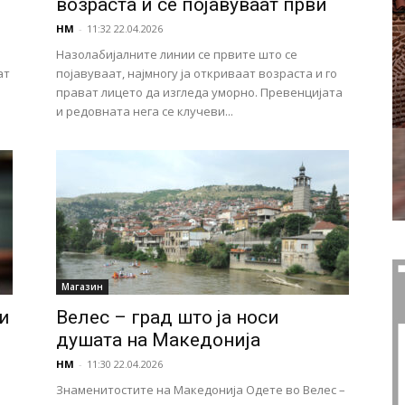
возраста и се појавуваат први
НМ
-
11:32 22.04.2026
Назолабијалните линии се првите што се
ат
појавуваат, најмногу ја откриваат возраста и го
прават лицето да изгледа уморно. Превенцијата
и редовната нега се клучеви...
Магазин
и
Велес – град што ја носи
душата на Македонија
НМ
-
11:30 22.04.2026
Знаменитостите на Македонија Одете во Велес –