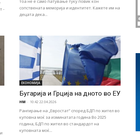
тоа не е само патување туку повик кон
е
сопствената меморија и идентитет. Кажете им на
т -
децата дека...
ЕКОНОМИЈА
Бугарија и Грција на дното во ЕУ
НМ
-
10:42 22.04.2026
Рангирање на „Евростат“ според БДП по жител во
куповна моќ за изминатата година Во 2025
година, БДП по жител во стандардот на
куповната моќ...
ки