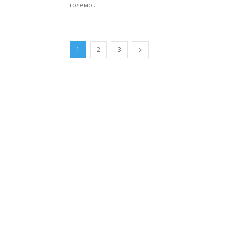
големо...
1
2
3