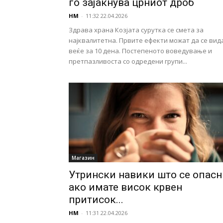
го заjакнува црниот дроб
НМ
-
11:32 22.04.2026
Здрава храна Козјата сурутка се смета за
најквалитетна. Првите ефекти можат да се вид
веќе за 10 дена. Постепеното воведување и
претпазливоста со одредени групи...
Магазин
Утрински навики што се опасн
ако имате висок крвен
притисок...
НМ
-
11:31 22.04.2026