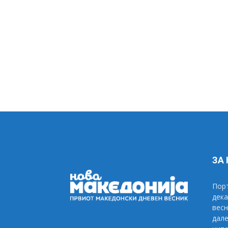
ЗА
Порт
дека
весн
дале