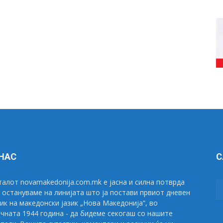
 НАС
С
алот novamakedonija.com.mk е јасна и силна потврда
 остануваме на линијата што ја постави првиот дневен
ик на македонски јазик „Нова Македонија“, во
чната 1944 година - да бидеме секогаш со нашите