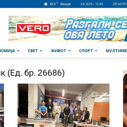
C
32.5
6.8.2026 - 12:45
ПЕЧАТЕН
Skopje
НОМИЈА
СВЕТ
ЖИВОТ
СПОРТ
МУЛТИМЕ
 (Ед. бр. 26686)
Магазин