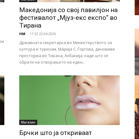
Македонија со свој павилјон на
фестивалот „Мјуз-екс експо“ во
Тирана
НМ
-
11:32 22.04.2026
ри
Државната секретарка во Министерството за
култура и туризам, Марија С. Ѓоргова, деновиве
престојува во Тирана, Албанија, каде што се
обрати на отворањето на еден...
Магазин
и
Брчки што ја откриваат