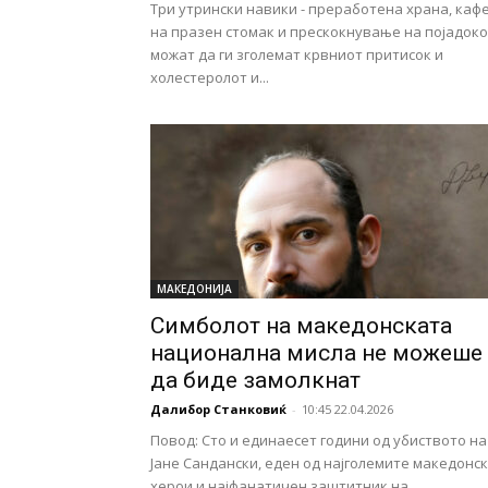
Три утрински навики - преработена храна, каф
на празен стомак и прескокнување на појадоко
можат да ги зголемат крвниот притисок и
холестеролот и...
МАКЕДОНИЈА
Симболот на македонската
национална мисла не можеше
да биде замолкнат
Далибор Станковиќ
-
10:45 22.04.2026
Повод: Сто и единаесет години од убиството на
Јане Сандански, еден од најголемите македонс
херои и најфанатичен заштитник на