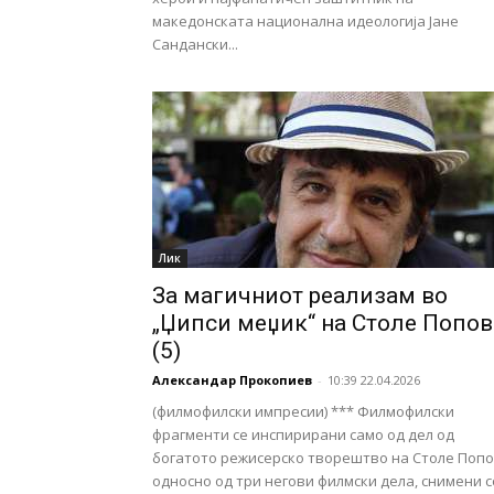
македонската национална идеологија Јане
Сандански...
Лик
За магичниот реализам во
„Џипси меџик“ на Столе Попов
(5)
Александар Прокопиев
-
10:39 22.04.2026
(филмофилски импресии) *** Филмофилски
фрагменти се инспирирани само од дел од
богатото режисерско творештво на Столе Попо
односно од три негови филмски дела, снимени с