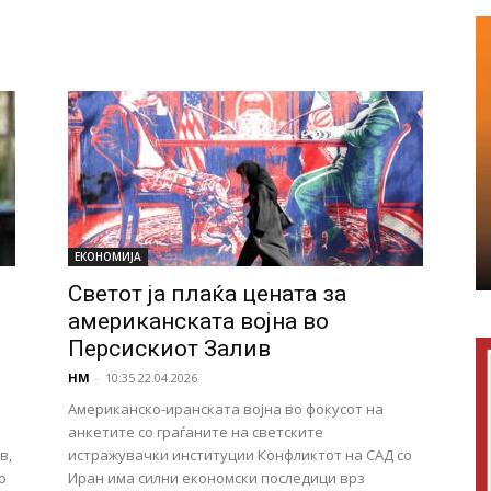
ЕКОНОМИЈА
Светот ја плаќа цената за
американската војна во
Персискиот Залив
НМ
-
10:35 22.04.2026
Американско-иранската војна во фокусот на
анкетите со граѓаните на светските
в,
истражувачки институции Конфликтот на САД со
о
Иран има силни економски последици врз