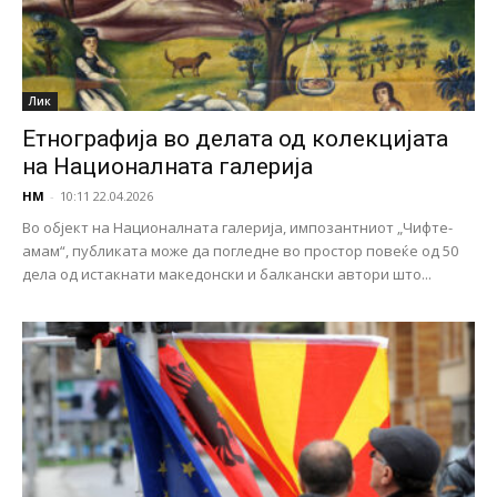
Лик
Етнографија во делата од колекцијата
на Националната галерија
НМ
-
10:11 22.04.2026
Во објект на Националната галерија, импозантниот „Чифте-
амам“, публиката може да погледне во простор повеќе од 50
дела од истакнати македонски и балкански автори што...