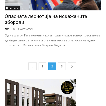
Политика
Опасната леснотија на искажаните
зборови
НМ
-
10:11 22.04.2026
Од наш агол Има моменти кога политичкиот говор престанува
да биде само реторика и станува тест за зрелоста на едно
општество. Изјавата на Блерим Беџети...
1
2
3