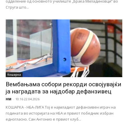
одделение од основното училиште „Браќа Миладиновци“ во
Струга што...
Кошарка
Вембањама собори рекорди освојувајќи
ја наградата за најдобар дефанзивец
НМ
-
10:16 22.04.2026
КОШАРКА - НБА-ЛИГА Тој е најмладиот дефанзивен играч на
годината во историјата на НБА и првиот победник избран
едногласно. Сан Антонио е првиот клуб...