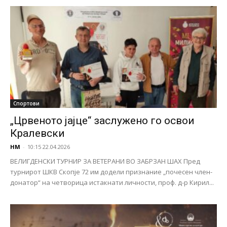
Спортови
„Црвеното јајце“ заслужено го освои
Кралевски
НМ
-
10:15 22.04.2026
ВЕЛИГДЕНСКИ ТУРНИР ЗА ВЕТЕРАНИ ВО ЗАБРЗАН ШАХ Пред
турнирот ШКВ Скопје 72 им додели признание „почесен член-
донатор“ на четворица истакнати личности, проф. д-р Кирил...