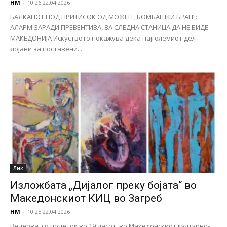
НМ
-
10:26 22.04.2026
БАЛКАНOT ПОД ПРИТИСОК ОД МОЖЕН „БОМБАШКИ БРАН“:
АЛАРМ ЗАРАДИ ПРЕВЕНТИВА, ЗА СЛЕДНА СТАНИЦА ДА НЕ БИДЕ
МАКЕДОНИЈА Искуството покажува дека најголемиот дел
дојави за поставени...
Лик
Изложбата „Дијалог преку бојата“ во
Македонскиот КИЦ во Загреб
НМ
-
10:25 22.04.2026
Вечерва, со почеток во 19 часот, во Македонскиот културно-