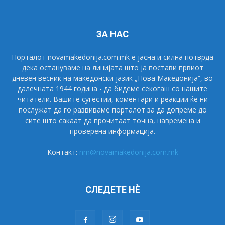
ЗА НАС
Порталот novamakedonija.com.mk е јасна и силна потврда
дека остануваме на линијата што ја постави првиот
дневен весник на македонски јазик „Нова Македонија“, во
далечната 1944 година - да бидеме секогаш со нашите
читатели. Вашите сугестии, коментари и реакции ќе ни
послужат да го развиваме порталот за да допреме до
сите што сакаат да прочитаат точна, навремена и
проверена информација.
Контакт:
nm@novamakedonija.com.mk
СЛЕДЕТЕ НÈ