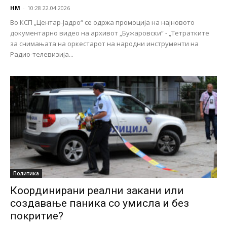
НМ
-
10:28 22.04.2026
Во КСП „Центар-Јадро“ се одржа промоција на најновото
документарно видео на архивот „Бужаровски“ - „Тетратките
за снимањата на оркестарот на народни инструменти на
Радио-телевизија...
Политика
Координирани реални закани или
создавање паника со умисла и без
покритие?