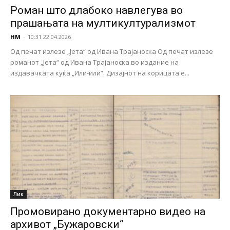
Роман што длабоко навлегува во
прашањата на мултикултурализмот
НМ
-
10:31 22.04.2026
Од печат излезе „Јета“ од Ивана Трајаноска Од печат излезе
романот „Јета“ од Ивана Трајаноска во издание на
издавачката куќа „Или-или“. Дизајнот на корицата е...
Лик
Промовирано документарно видео на
архивот „Бужаровски“