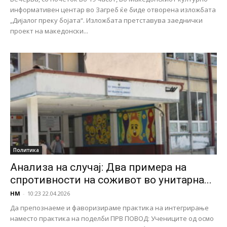
информативен центар во Загреб ќе биде отворена изложбата
„Дијалог преку бојата“. Изложбата претставува заеднички
проект на македонски...
Политика
Анализа на случај: Два примера на
спротивности на соживот во унитарна...
НМ
-
10:23 22.04.2026
Да препознаеме и фаворизираме практика на интегрирање
наместо практика на поделби ПРВ ПОВОД: Учениците од осмо