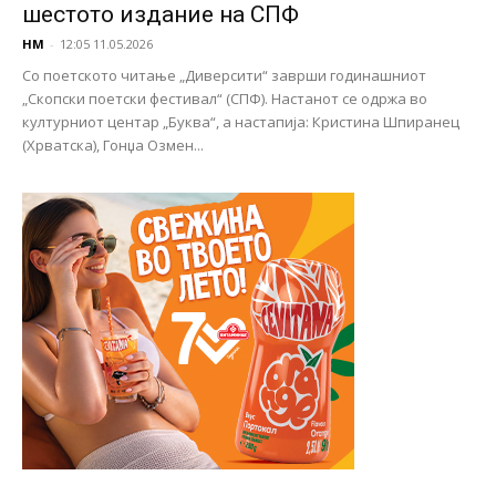
шестото издание на СПФ
НМ
-
12:05 11.05.2026
Со поетското читање „Диверсити“ заврши годинашниот
„Скопски поетски фестивал“ (СПФ). Настанот се одржа во
културниот центар „Буква“, а настапија: Кристина Шпиранец
(Хрватска), Гонџа Озмен...