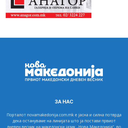
ЗА НАС
Порталот novamakedonija.com.mk е јасна и силна потврда
дека остануваме на линијата што ја постави првиот
дневен весник на македонски јазик „Нова Македонија“, во