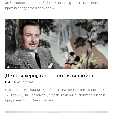
амбасадорот Зоран Дабиќ? Веднаш по јулските протести
против предлогот Ковачевски...
Магазин
Детски херој, таен агент или шпион
НМ
-
14:00 10.12.2021
Сто и дваесет години од раѓањето на Волт Дизни Точно пред
120 години, на 5 декември, е роден американскиот режисер и
продуцент Волт Илајас Дизни,...