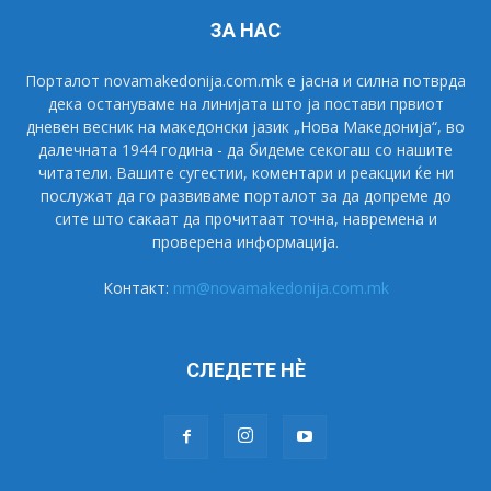
ЗА НАС
Порталот novamakedonija.com.mk е јасна и силна потврда
дека остануваме на линијата што ја постави првиот
дневен весник на македонски јазик „Нова Македонија“, во
далечната 1944 година - да бидеме секогаш со нашите
читатели. Вашите сугестии, коментари и реакции ќе ни
послужат да го развиваме порталот за да допреме до
сите што сакаат да прочитаат точна, навремена и
проверена информација.
Контакт:
nm@novamakedonija.com.mk
СЛЕДЕТЕ НÈ