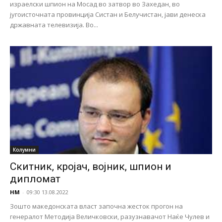
израелски шпион на Мосад во затвор во Захедан, во
југоисточната провинција Систан и Белучистан, јави денеска
државната телевизија. Во...
Колумни
Скитник, кројач, војник, шпион и
дипломат
НМ
-
09:30 13.08.2022
Зошто македонската власт започна жесток прогон на
генералот Методија Величковски, разузнавачот Наќе Чулев и