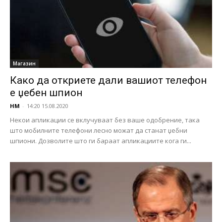
Магазин
Како да откриете дали вашиот телефон
е џебен шпион
НМ
-
14:20 15.08.2020
Некои апликации се вклучуваат без ваше одобрение, така
што мобилните телефони лесно можат да станат џебни
шпиони. Дозволите што ги бараат апликациите кога ги...