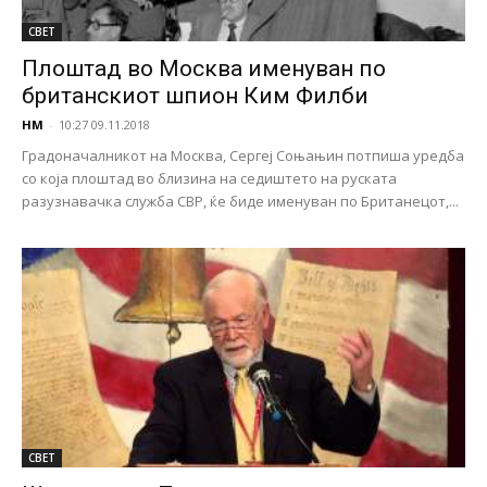
СВЕТ
Плоштад во Москва именуван по
британскиот шпион Ким Филби
НМ
-
10:27 09.11.2018
Градоначалникот на Москва, Сергеј Соњањин потпиша уредба
со која плоштад во близина на седиштето на руската
разузнавачка служба СВР, ќе биде именуван по Британецот,...
СВЕТ