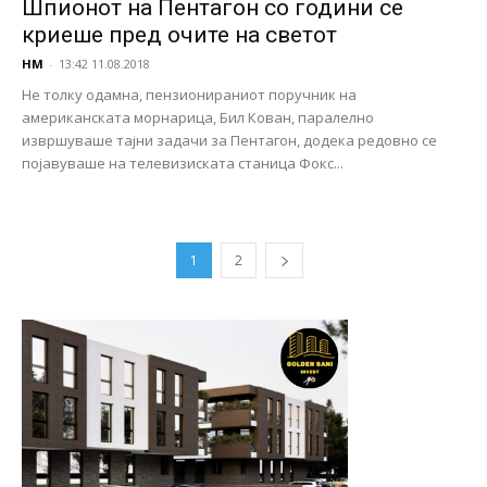
Шпионот на Пентагон со години се
криеше пред очите на светот
НМ
-
13:42 11.08.2018
Не толку одамна, пензионираниот поручник на
американската морнарица, Бил Кован, паралелно
извршуваше тајни задачи за Пентагон, додека редовно се
појавуваше на телевизиската станица Фокс...
1
2