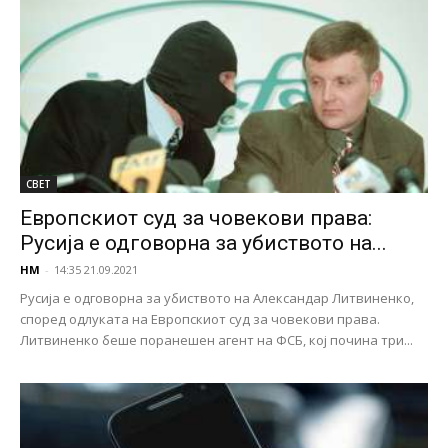
СВЕТ
Европскиот суд за човекови права:
Русија е одговорна за убиството на...
НМ
-
14:35 21.09.2021
Русија е одговорна за убиството на Александар Литвиненко,
според одлуката на Европскиот суд за човекови права.
Литвиненко беше поранешен агент на ФСБ, кој почина три...