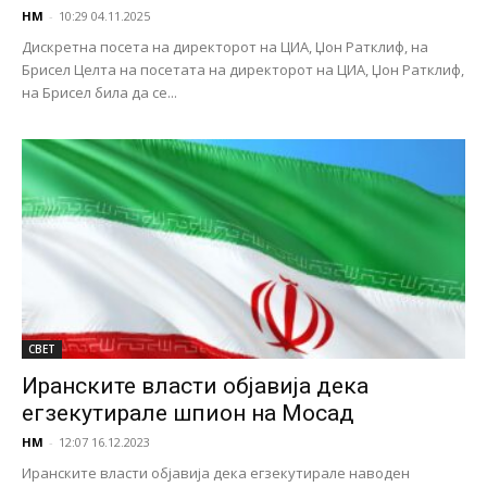
НМ
-
10:29 04.11.2025
Дискретна посета на директорот на ЦИА, Џон Ратклиф, на
Брисел Целта на посетата на директорот на ЦИА, Џон Ратклиф,
на Брисел била да се...
СВЕТ
Иранските власти објавија дека
егзекутирале шпион на Мосад
НМ
-
12:07 16.12.2023
Иранските власти објавија дека егзекутирале наводен