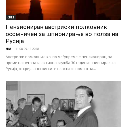
СВЕТ
Пензиониран австриски полковник
осомничен за шпионирање во полза на
Русија
НМ
-
11:08 09.11.2018
Австриски полковник, кој во меѓувреме е пензиониран, за
време на неговата активна служба 30 години шпионирал за
Русија, открија австриските власти со помош на...