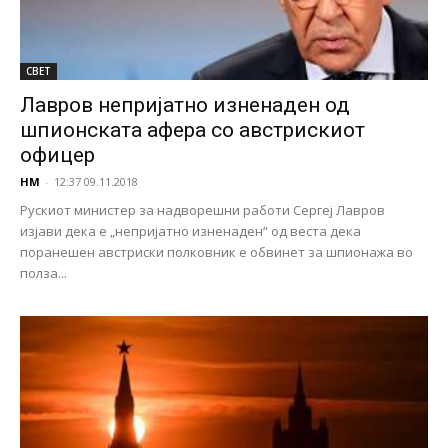
СВЕТ
Лавров непријатно изненаден од
шпионската афера со австрискиот
офицер
НМ
-
12:37 09.11.2018
Рускиот министер за надворешни работи Сергеј Лавров
изјави дека е „непријатно изненаден“ од веста дека
поранешен австриски полковник е обвинет за шпионажа во
полза...