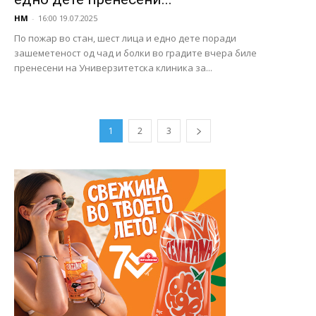
НМ
-
16:00 19.07.2025
По пожар во стан, шест лица и едно дете поради
зашеметеност од чад и болки во градите вчера биле
пренесени на Универзитетска клиника за...
1
2
3