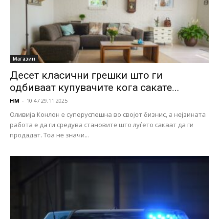
Магазин
Десет класични грешки што ги
одбиваат купувачите кога сакате...
НМ
-
10:47 29.11.2025
Оливија Конлон е суперуспешна во својот бизнис, а нејзината
работа е да ги средува становите што луѓето сакаат да ги
продадат. Тоа не значи...