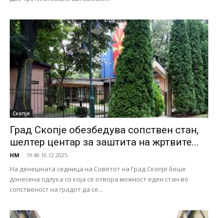
Скопје
Град Скопје обезбедува сопствен стан,
шелтер центар за заштита на жртвите...
НМ
-
19:48 10.12.2025
На денешната седница на Советот на Град Скопје беше
донесена одлука со која се отвора можност еден стан во
сопственост на градот да се...