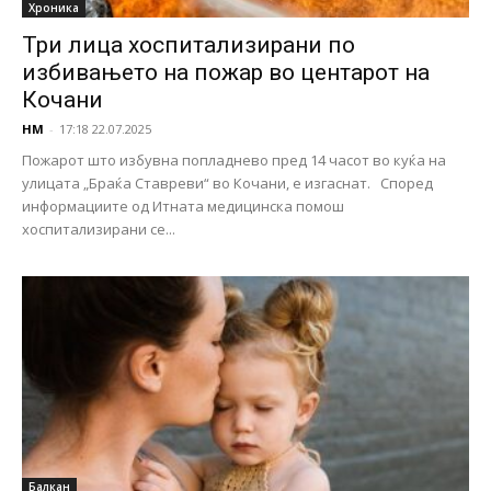
Хроника
Три лица хоспитализирани по
избивањето на пожар во центарот на
Кочани
НМ
-
17:18 22.07.2025
Пожарот што избувна попладнево пред 14 часот во куќа на
улицата „Браќа Ставреви“ во Кочани, е изгаснат. Според
информациите од Итната медицинска помош
хоспитализирани се...
Балкан