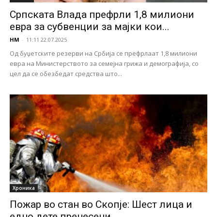
Српската Влада префрли 1,8 милиони
евра за субвенции за мајки кои...
НМ
-
11:11 22.07.2025
Од буџетските резерви на Србија се префрлаат 1,8 милиони
евра на Министерството за семејна грижа и демографија, со
цел да се обезбедат средства што...
Хроника
Пожар во стан во Скопје: Шест лица и
едно дете пренесени...