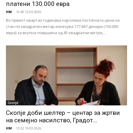
платени 130.000 евра
НМ
-
12:40 12.05.2026
Во првиот квартал годинава најголема постигната цена на
стан по квадратен метар изнесува 177.667 денари (130.000
евра) за вкупна површина од 45 квадратни метри,...
Скопје
Скопје доби шелтер – центар за жртви
на семејно насилство, Градот...
НМ
-
13:22 19.03.2026