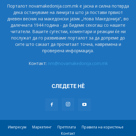
Порталот novamakedonija.com.mk е јасна и силна потврда
дека остануваме на линијата што ја постави првиот
дневен весник на македонски јазик „Нова Македонија“, во
далечната 1944 година - да бидеме секогаш со нашите
читатели. Вашите сугестии, коментари и реакции ќе ни
послужат да го развиваме порталот за да допреме до
сите што сакаат да прочитаат точна, навремена и
проверена информација.
Контакт:
nm@novamakedonija.com.mk
СЛЕДЕТЕ НÈ
Импресум
Маркетинг
Претплата
Правила на користење
Контакт