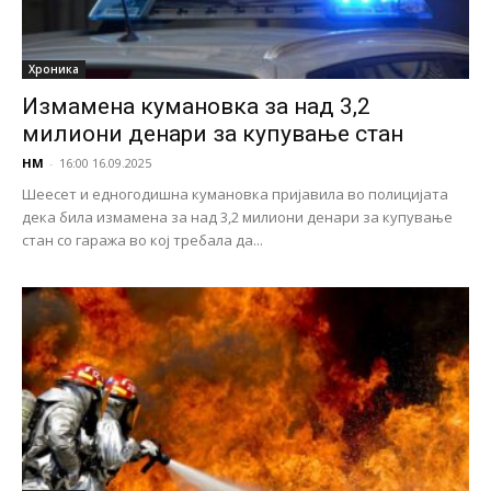
Хроника
Измамена кумановка за над 3,2
милиони денари за купување стан
НМ
-
16:00 16.09.2025
Шеесет и едногодишна кумановка пријавила во полицијата
дека била измамена за над 3,2 милиони денари за купување
стан со гаража во кој требала да...