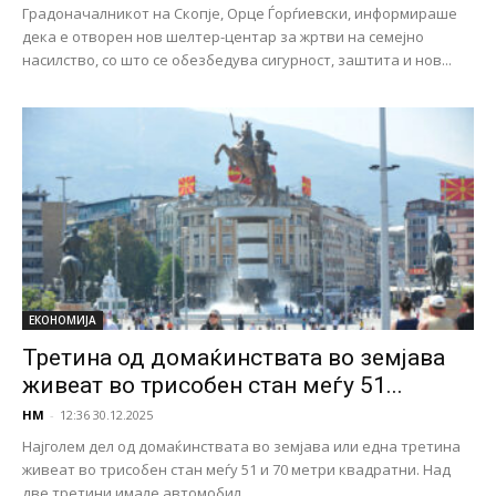
Градоначалникот на Скопје, Орце Ѓорѓиевски, информираше
дека е отворен нов шелтер-центар за жртви на семејно
насилство, со што се обезбедува сигурност, заштита и нов...
ЕКОНОМИЈА
Третина од домаќинствата во земјава
живеат во трисобен стан меѓу 51...
НМ
-
12:36 30.12.2025
Најголем дел од домаќинствата во земјава или една третина
живеат во трисобен стан меѓу 51 и 70 метри квадратни. Над
две третини имале автомобил...