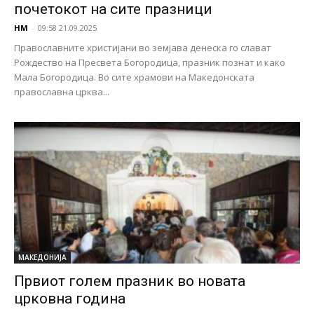
почетокот на сите празници
НМ
-
09:58 21.09.2025
Православните христијани во земјава денеска го слават
Рождество на Пресвета Богородица, празник познат и како
Мала Богородица. Во сите храмови на Македонската
православна црква...
МАКЕДОНИЈА
Првиот голем празник во новата
црковна година