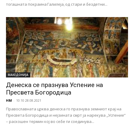
тогашната покраина Галилеја, од стари и бездетни...
МАКЕДОНИЈА
Денеска се празнува Успение на
Пресвета Богородица
НМ
-
10:10 28.08.2021
Православната црква денеска го празнува земниот крај на
Пресвета Богородица и нејзината смрт ја нарекува „Успение“
– раскошен термин кој во себе ги соединува...