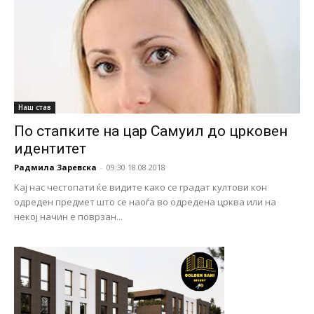
Наш став
По стапките на цар Самуил до црковен
идентитет
Радмила Заревска
-
09:30 18.08.2018
Кај нас честопати ќе видите како се градат култови кон
одреден предмет што се наоѓа во одредена црква или на
некој начин е поврзан...