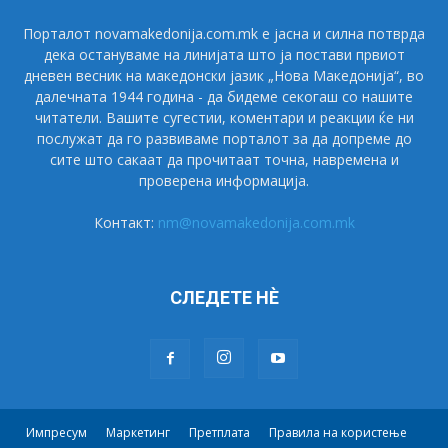
Порталот novamakedonija.com.mk е јасна и силна потврда
дека остануваме на линијата што ја постави првиот
дневен весник на македонски јазик „Нова Македонија“, во
далечната 1944 година - да бидеме секогаш со нашите
читатели. Вашите сугестии, коментари и реакции ќе ни
послужат да го развиваме порталот за да допреме до
сите што сакаат да прочитаат точна, навремена и
проверена информација.
Контакт:
nm@novamakedonija.com.mk
СЛЕДЕТЕ НÈ
Импресум
Маркетинг
Претплата
Правила на користење