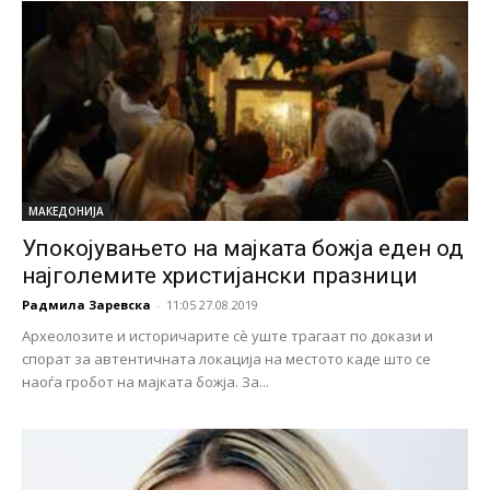
МАКЕДОНИЈА
Упокојувањето на мајката божја еден од
најголемите христијански празници
Радмила Заревска
-
11:05 27.08.2019
Археолозите и историчарите сѐ уште трагаат по докази и
спорат за автентичната локација на местото каде што се
наоѓа гробот на мајката божја. За...