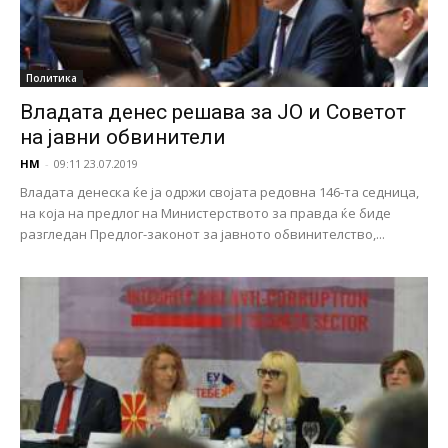
Политика
Владата денес решава за ЈО и Советот
на јавни обвинители
НМ
-
09:11 23.07.2019
Владата денеска ќе ја одржи својата редовна 146-та седница,
на која на предлог на Министерството за правда ќе биде
разгледан Предлог-законот за јавното обвинителство,...