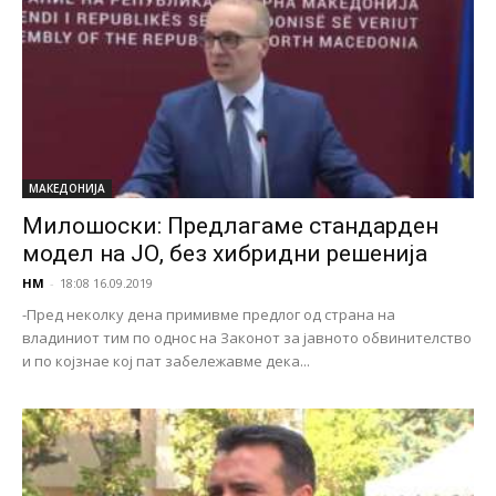
МАКЕДОНИЈА
Милошоски: Предлагаме стандарден
модел на ЈО, без хибридни решенија
НМ
-
18:08 16.09.2019
-Пред неколку дена примивме предлог од страна на
владиниот тим по однос на Законот за јавното обвинителство
и по којзнае кој пат забележавме дека...