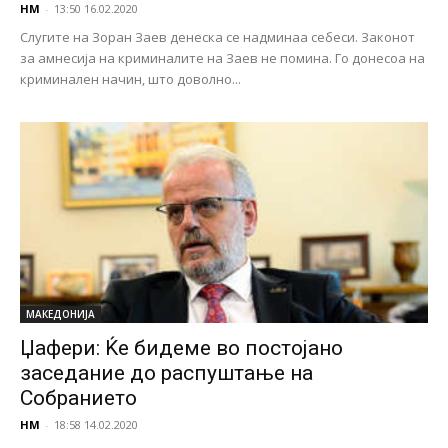
НМ
-
13:50 16.02.2020
Слугите на Зоран Заев денеска се надминаа себеси. Законот
за амнесија на криминалите на Заев не помина. Го донесоа на
криминален начин, што доволно...
МАКЕДОНИЈА
Џафери: Ќе бидеме во постојано
заседание до распуштање на
Собранието
НМ
-
18:58 14.02.2020