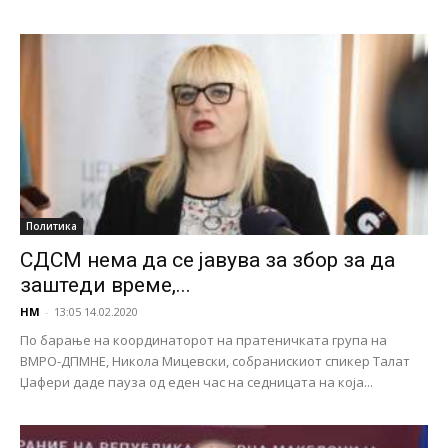
Политика
СДСМ нема да се јавува за збор за да
заштеди време,...
НМ
-
13:05 14.02.2020
По барање на координаторот на пратеничката група на
ВМРО-ДПМНЕ, Никола Мицевски, собранискиот спикер Талат
Џафери даде пауза од еден час на седницата на која...