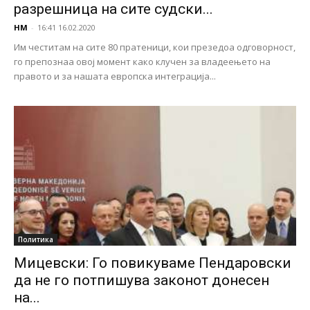
разрешница на сите судски...
НМ
-
16:41 16.02.2020
Им честитам на сите 80 пратеници, кои презедоа одговорност,
го препознаа овој момент како клучен за владеењето на
правото и за нашата европска интеграција...
Политика
Мицевски: Го повикуваме Пендаровски
да не го потпишува законот донесен
на...