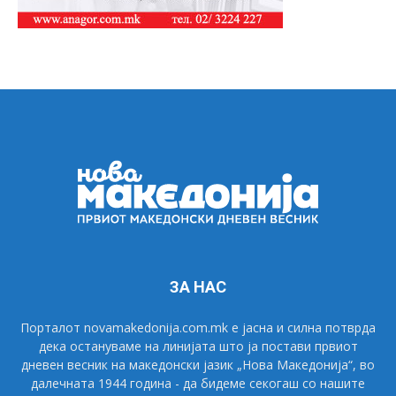
ЗА НАС
Порталот novamakedonija.com.mk е јасна и силна потврда
дека остануваме на линијата што ја постави првиот
дневен весник на македонски јазик „Нова Македонија“, во
далечната 1944 година - да бидеме секогаш со нашите