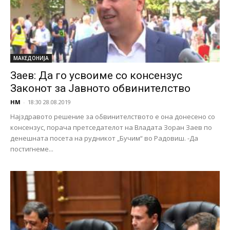
МАКЕДОНИЈА
Заев: Да го усвоиме со консензус
Законот за Јавното обвинителство
НМ
-
18:30 28.08.2019
Најздравото решение за обвинителството е она донесено со
консензус, порача претседателот на Владата Зоран Заев по
денешната посета на рудникот „Бучим“ во Радовиш. -Да
постигнеме...