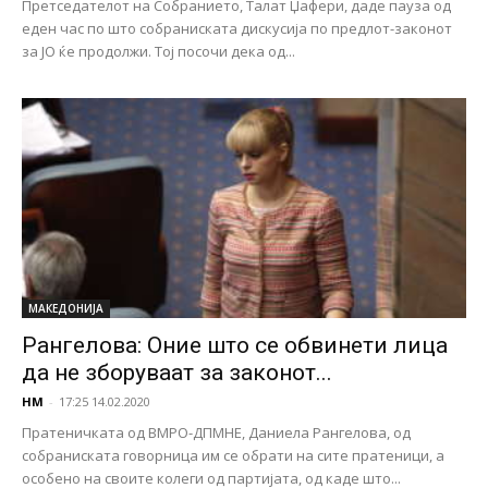
Претседателот на Собранието, Талат Џафери, даде пауза од
еден час по што собраниската дискусија по предлот-законот
за ЈО ќе продолжи. Тој посочи дека од...
МАКЕДОНИЈА
Рангелова: Оние што се обвинети лица
да не зборуваат за законот...
НМ
-
17:25 14.02.2020
Пратеничката од ВМРО-ДПМНЕ, Даниела Рангелова, од
собраниската говорница им се обрати на сите пратеници, а
особено на своите колеги од партијата, од каде што...