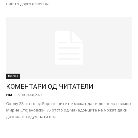
ништо друго освен да...
Писма
КОМЕНТАРИ ОД ЧИТАТЕЛИ
НМ
-
09:30 04.08.2021
Околу 28 отсто од Европејците не можат да си дозволат одмор
Мирче Стојановски: 75 отсто од Македонците не можат да си
дозволат седум пати во...