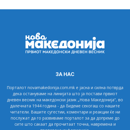
ЗА НАС
Порталот novamakedonija.com.mk е јасна и силна потврда
дека остануваме на линијата што ја постави првиот
дневен весник на македонски јазик „Нова Македонија“, во
далечната 1944 година - да бидеме секогаш со нашите
читатели. Вашите сугестии, коментари и реакции ќе ни
послужат да го развиваме порталот за да допреме до
сите што сакаат да прочитаат точна, навремена и