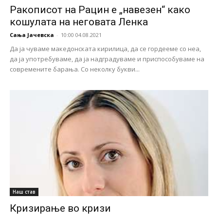
Ракописот на Рацин е „навезен“ како
кошулата на неговата Ленка
Сања Јачевска
-
10:00 04.08.2021
Да ја чуваме македонската кирилица, да се гордееме со неа,
да ја употребуваме, да ја надградуваме и приспособуваме на
современите барања. Со неколку букви...
Наш став
Кризирање во кризи