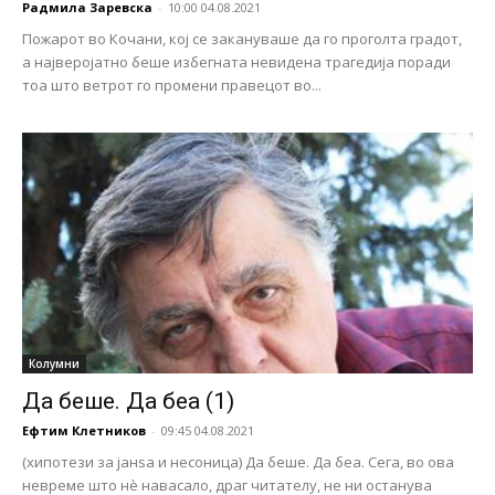
Радмила Заревска
-
10:00 04.08.2021
Пожарот во Кочани, кој се закануваше да го проголта градот,
а најверојатно беше избегната невидена трагедија поради
тоа што ветрот го промени правецот во...
Колумни
Да беше. Да беа (1)
Ефтим Клетников
-
09:45 04.08.2021
(хипотези за јанѕа и несоница) Да беше. Да беа. Сега, во ова
невреме што нè навасало, драг читателу, не ни останува