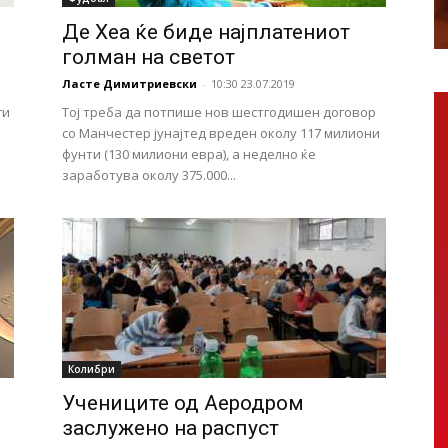
Де Хеа ќе биде најплатениот
голман на светот
Ласте Димитриевски
-
10:30 23.07.2019
ги
Тој треба да потпише нов шестгодишен договор
со Манчестер јунајтед вреден околу 117 милиони
фунти (130 милиони евра), а неделно ќе
заработува околу 375.000...
Колибри
Учениците од Аеродром
заслужено на распуст