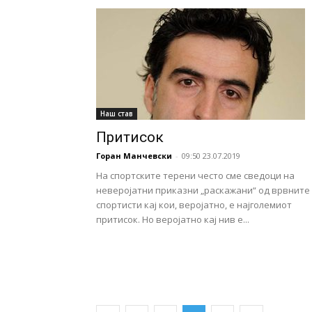
Наш став
Притисок
Горан Манчевски
-
09:50 23.07.2019
На спортските терени често сме сведоци на
неверојатни приказни „раскажани“ од врвните
спортисти кај кои, веројатно, е најголемиот
притисок. Но веројатно кај нив е...