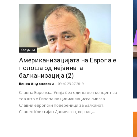
Колумни
Американизацијата на Европа е
полоша од нејзината
балканизација (2)
Венко Андоновски
-
09:40 23.07.2019
Славна Европска Унија без единствен концепт за
тоа што е Европа во цивилизациска смисла.
Славни европски повереници за Балканот.
Славен Кристијан Даниелсон, кој нас,...