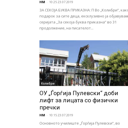
НМ
-
10:25 23.07.2019
ЗА СЕКОЈА БУКВА ПРИКАЗНА: П Во „Колибри“, как
подарок за сите деца, ексклузивно ја објавува
серијата „За секоја буква приказна“ во 31
продолжение, на писателот...
Колибри
ОУ „Ѓорѓија Пулевски“ доби
лифт за лицата со физички
пречки
НМ
-
10:15 23.07.2019
Основното училиште „Ѓорѓија Пулевски“, во