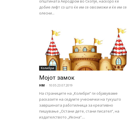
општината Аеродром во Скопје, наскоро ќе
добие лифт со што ќе им се овозможи и ќе им се
олесни...
Колибри
Мојот замок
НМ
-
10:05 23.07.2019
На страниците на „Колибри“ ги објавуваме
расказите на седумте учеснички на тукушто
завршената работилница за креативно
пишување „Остани дете, стани писател“, на
издателството „Икона“....