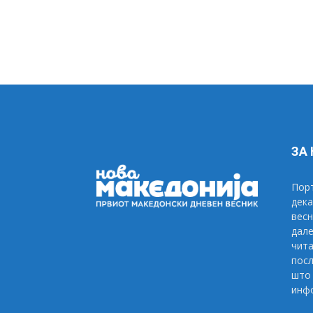
ЗА
Порт
дека
весн
дале
чита
посл
што 
инфо