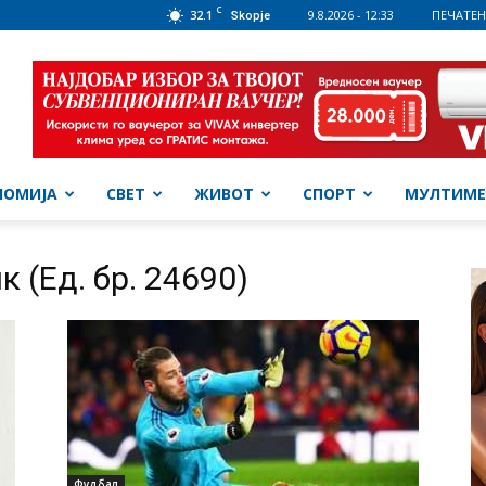
C
32.1
9.8.2026 - 12:33
ПЕЧАТЕН
Skopje
НОМИЈА
СВЕТ
ЖИВОТ
СПОРТ
МУЛТИМЕ
 (Ед. бр. 24690)
Фудбал