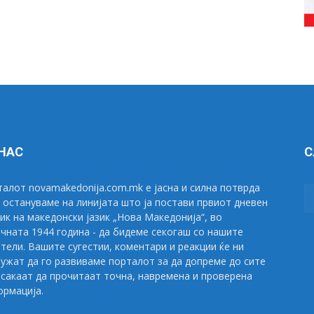
 НАС
С
алот novamakedonija.com.mk е јасна и силна потврда
 остануваме на линијата што ја постави првиот дневен
ик на македонски јазик „Нова Македонија“, во
чната 1944 година - да бидеме секогаш со нашите
тели. Вашите сугестии, коментари и реакции ќе ни
ужат да го развиваме порталот за да допреме до сите
сакаат да прочитаат точна, навремена и проверена
рмација.