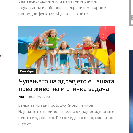
беа технолошките или паметни играчки,
едукативни и забавни, со екрани и моторни и
напредни функции. И денес таквите...
Колибри
Чувањето на здравјето е нашата
прва животна и етичка задача!
НМ
-
10:00 23.07.2019
Етика за млади проф. д-р Кирил Темков
Најважното во животот, едно од најпосакуваните
нешта е здравјето. Без оглед што некој сака и кон
што се...