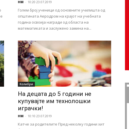
НМ
-
10:20 23.07.2019
о
Голем број ученици од основните училишта од
ме
општината Аеродром на крајот на учебната
година освоија награди од областа на
математиката и заслужено замина на...
Колибри
На децата до 5 години не
купувајте им технолошки
играчки!
НМ
-
10:10 23.07.2019
Катче за родителите Пред неколку години хит