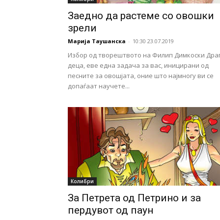
Заедно да растеме со овошки
зрели
Марија Таушанска
-
10:30 23.07.2019
Избор од творештвото на Филип Димкоски Дра
деца, еве една задача за вас, иницирани од
песните за овошјата, оние што најмногу ви се
допаѓаат научете...
Колибри
За Петрета од Петрино и за
пердувот од паун