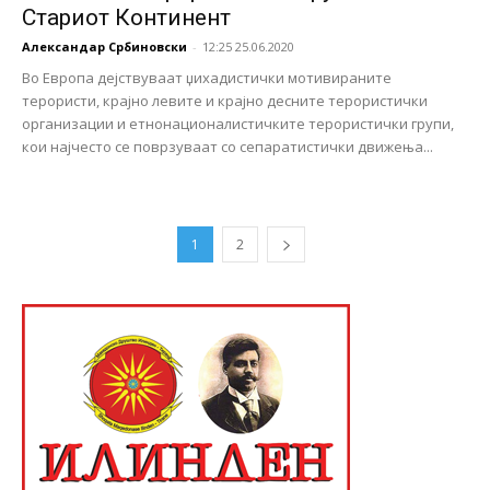
Стариот Континент
Александар Србиновски
-
12:25 25.06.2020
Во Европа дејствуваат џихадистички мотивираните
терористи, крајно левите и крајно десните терористички
организации и етнонационалистичките терористички групи,
кои најчесто се поврзуваат со сепаратистички движења...
1
2