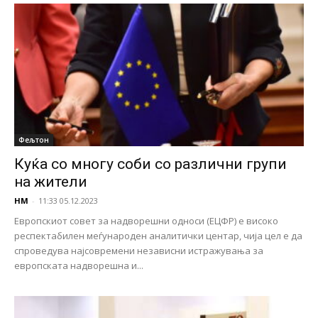
Фељтон
Куќа со многу соби со различни групи
на жители
НМ
-
11:33 05.12.2023
Европскиот совет за надворешни односи (ЕЦФР) е високо
респектабилен меѓународен аналитички центар, чија цел е да
спроведува најсовремени независни истражувања за
европската надворешна и...