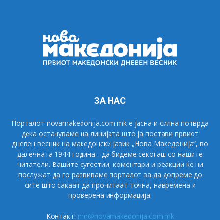
ЗА НАС
Порталот novamakedonija.com.mk е јасна и силна потврда
дека остануваме на линијата што ја постави првиот
дневен весник на македонски јазик „Нова Македонија“, во
далечната 1944 година - да бидеме секогаш со нашите
читатели. Вашите сугестии, коментари и реакции ќе ни
послужат да го развиваме порталот за да допреме до
сите што сакаат да прочитаат точна, навремена и
проверена информација.
Контакт:
nm@novamakedonija.com.mk