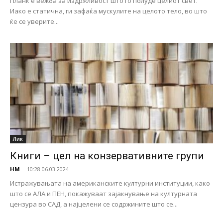
Планк е вежба за издржливост што го полуде целиот свет.
Иако е статична, ги зафаќа мускулите на целото тело, во што
ќе се уверите...
Лик
Книги – цел на конзервативните групи
НМ
-
10:28 06.03.2024
Истражувањата на американските културни институции, како
што се АЛА и ПЕН, покажуваат зајакнување на културната
цензура во САД, а најцелени се содржините што се...