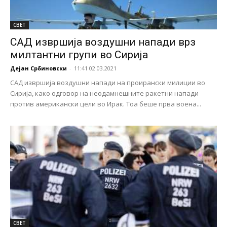
СВЕТ
САД извршија воздушни напади врз
милтантни групи во Сирија
Дејан Србиновски
-
11:41 02.03.2021
САД извршија воздушни напади на проирански милиции во
Сирија, како одговор на неодамнешните ракетни напади
против американски цели во Ирак. Тоа беше прва воена...
СВЕТ