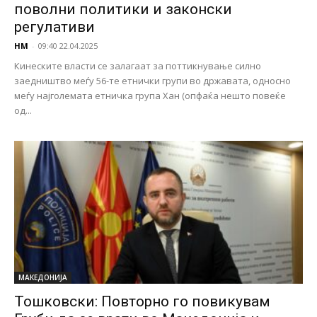
поволни политики и законски
регулативи
НМ
-
09:40 22.04.2025
Кинеските власти се залагаат за поттикнување силно
заедништво меѓу 56-те етнички групи во државата, односно
меѓу најголемата етничка група Хан (опфаќа нешто повеќе
од...
МАКЕДОНИЈА
Тошковски: Повторно го повикувам