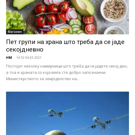
Магазин
Пет групи на храна што треба да се јаде
секојдневно
НМ
-
14:32 04.03.2021
Постојат неколку намирници што треба да ги јадете секој ден,
а тоа е храната со која веќе сте добро запознаени.
Министерството за земјоделство на...