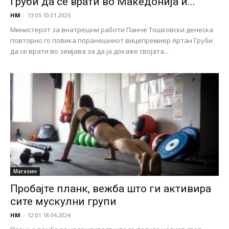
Груби да се врати во Македонија и...
НМ
-
13:05 10.01.2025
Министерот за внатрешни работи Панче Тошковски денеска
повторно го повика поранешниот вицепремиер Артан Груби
да се врати во земјава за да ја докаже својата...
Магазин
Пробајте планк, вежба што ги активира
сите мускулни групи
НМ
-
12:01 18.04.2024