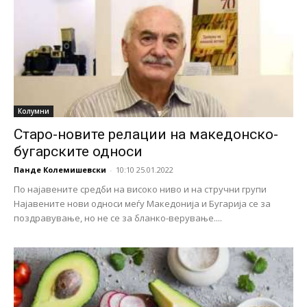
Колумни
Старо-новите релации на македонско-
бугарските односи
Панде Колемишевски
-
10:10 25.01.2022
По најавените средби на високо ниво и на стручни групи
Најавените нови односи меѓу Македонија и Бугарија се за
поздравување, но не се за бланко-верување....