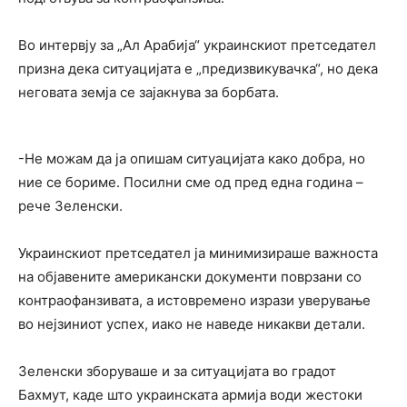
Во интервју за „Ал Арабија“ украинскиот претседател
призна дека ситуацијата е „предизвикувачка“, но дека
неговата земја се зајакнува за борбата.
-Не можам да ја опишам ситуацијата како добра, но
ние се бориме. Посилни сме од пред една година –
рече Зеленски.
Украинскиот претседател ја минимизираше важноста
на објавените американски документи поврзани со
контраофанзивата, а истовремено изрази уверување
во нејзиниот успех, иако не наведе никакви детали.
Зеленски зборуваше и за ситуацијата во градот
Бахмут, каде што украинската армија води жестоки