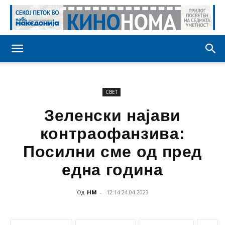
СВЕТ
Зеленски најави
контраофанзива:
Посилни сме од пред
една година
Од
НМ
-
12:14 24.04.2023