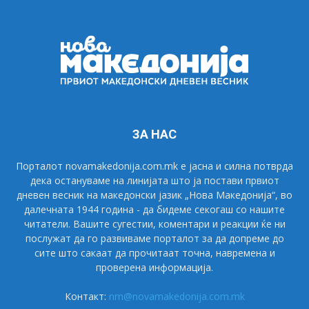
ЗА НАС
Порталот novamakedonija.com.mk е јасна и силна потврда
дека остануваме на линијата што ја постави првиот
дневен весник на македонски јазик „Нова Македонија“, во
далечната 1944 година - да бидеме секогаш со нашите
читатели. Вашите сугестии, коментари и реакции ќе ни
послужат да го развиваме порталот за да допреме до
сите што сакаат да прочитаат точна, навремена и
проверена информација.
Контакт:
nm@novamakedonija.com.mk