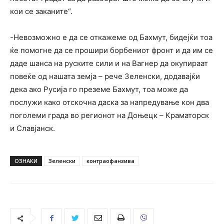
кои се заканите“.
-Невозможно е да се откажеме од Бахмут, бидејќи тоа
ќе помогне да се прошири борбениот фронт и да им се
даде шанса на руските сили и на Вагнер да окупираат
повеќе од нашата земја – рече Зеленски, додавајќи
дека ако Русија го преземе Бахмут, тоа може да
послужи како отскочна даска за напредување кон два
поголеми града во регионот на Доњецк – Краматорск
и Славјанск.
ОЗНАКИ
Зеленски
контраофанзива