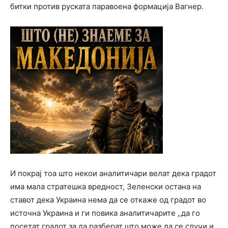
битки против руската паравоена формација Вагнер.
И покрај тоа што некои аналитичари велат дека градот
има мала стратешка вредност, Зеленски остана на
ставот дека Украина нема да се откаже од градот во
источна Украина и ги повика аналитичарите „да го
посетат градот за да разберат што може да се случи и