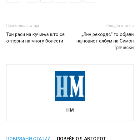
Претходна статија
Следна статија
Три раси на кучиња што се
„Лин рекордс“ го објави
отпорни на многу болести
најновиот албум на Симон
Трпчески
НМ
ПОВРЗАНИ СТАТИИ
ПОВЕЌЕ ОД АВТОРОТ