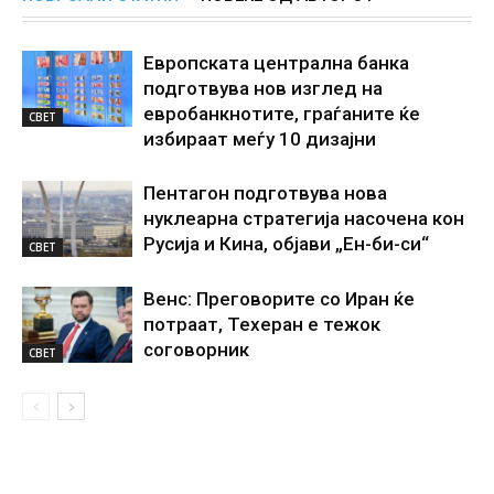
Европската централна банка
подготвува нов изглед на
евробанкнотите, граѓаните ќе
СВЕТ
избираат меѓу 10 дизајни
Пентагон подготвува нова
нуклеарна стратегија насочена кон
Русија и Кина, објави „Ен-би-си“
СВЕТ
Венс: Преговорите со Иран ќе
потраат, Техеран е тежок
соговорник
СВЕТ