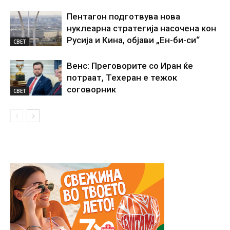
Пентагон подготвува нова
нуклеарна стратегија насочена кон
Русија и Кина, објави „Ен-би-си“
СВЕТ
Венс: Преговорите со Иран ќе
потраат, Техеран е тежок
соговорник
СВЕТ