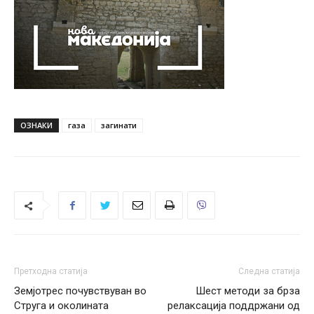
ОЗНАКИ
газа
загинати
Претходна статија
Следна статија
Земјотрес почувствуван во
Шест методи за брза
Струга и околината
релаксација поддржани од