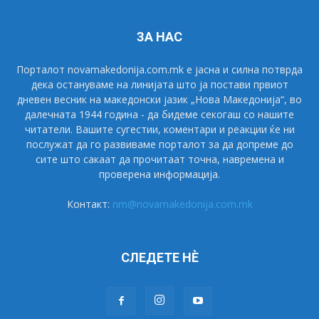
ЗА НАС
Порталот novamakedonija.com.mk е јасна и силна потврда
дека остануваме на линијата што ја постави првиот
дневен весник на македонски јазик „Нова Македонија“, во
далечната 1944 година - да бидеме секогаш со нашите
читатели. Вашите сугестии, коментари и реакции ќе ни
послужат да го развиваме порталот за да допреме до
сите што сакаат да прочитаат точна, навремена и
проверена информација.
Контакт:
nm@novamakedonija.com.mk
СЛЕДЕТЕ НÈ