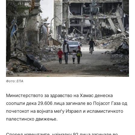
Фото: ЕПА
Министерството за здравство на Хамас денеска
соопшти дека 29.606 лица загинале во Појасот Газа од
почетокот на војната меѓу Израел и исламистичкото
палестинско движење.
Според извештаите, најмалку 92 лица загинале во