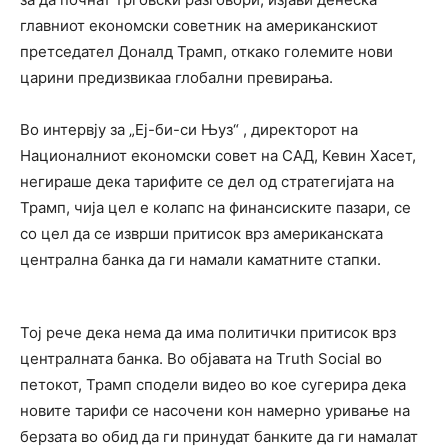
главниот економски советник на американскиот
претседател Доналд Трамп, откако големите нови
царини предизвикаа глобални превирања.
Во интервју за „Еј-би-си Њуз“ , директорот на
Националниот економски совет на САД, Кевин Хасет,
негираше дека тарифите се дел од стратегијата на
Трамп, чија цел е колапс на финансиските пазари, се
со цел да се изврши притисок врз американската
централна банка да ги намали каматните стапки.
Тој рече дека нема да има политички притисок врз
централната банка. Во објавата на Truth Social во
петокот, Трамп сподели видео во кое сугерира дека
новите тарифи се насочени кон намерно уривање на
берзата во обид да ги принудат банките да ги намалат