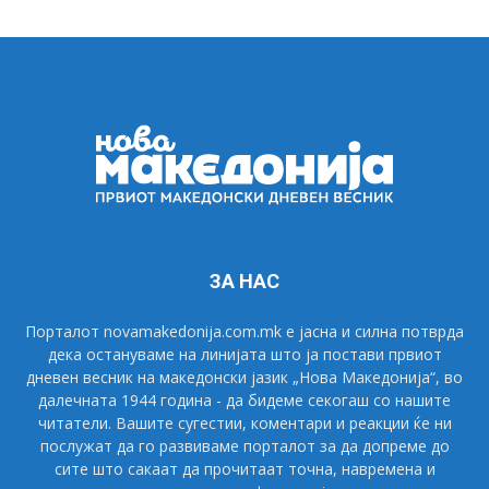
ЗА НАС
Порталот novamakedonija.com.mk е јасна и силна потврда
дека остануваме на линијата што ја постави првиот
дневен весник на македонски јазик „Нова Македонија“, во
далечната 1944 година - да бидеме секогаш со нашите
читатели. Вашите сугестии, коментари и реакции ќе ни
послужат да го развиваме порталот за да допреме до
сите што сакаат да прочитаат точна, навремена и