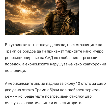
Во утринските ток-шоуа денеска, претставниците на
Трамп се обидоа да ги прикажат тарифите како мудро
репозиционирање на САД во глобалниот трговски
поредок, а економските нарушувања како краткорочни
последици.
Американските акции паднаа за околу 10 отсто за само
два дена откако Трамп објави нов глобален тарифен
режим кој беше уште поагресивен отколку што
очекуваа аналитичарите и инвеститорите.