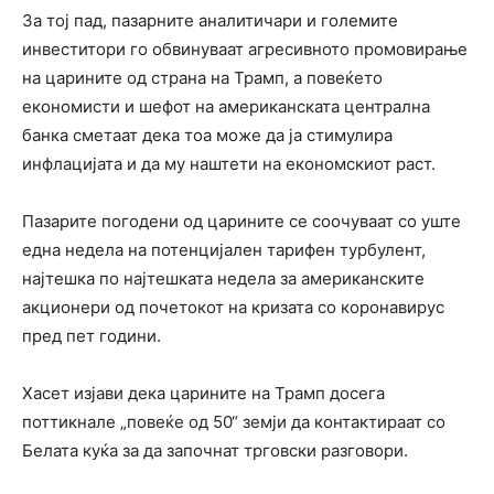
За тој пад, пазарните аналитичари и големите
инвеститори го обвинуваат агресивното промовирање
на царините од страна на Трамп, а повеќето
економисти и шефот на американската централна
банка сметаат дека тоа може да ја стимулира
инфлацијата и да му наштети на економскиот раст.
Пазарите погодени од царините се соочуваат со уште
една недела на потенцијален тарифен турбулент,
најтешка по најтешката недела за американските
акционери од почетокот на кризата со коронавирус
пред пет години.
Хасет изјави дека царините на Трамп досега
поттикнале „повеќе од 50“ земји да контактираат со
Белата куќа за да започнат трговски разговори.