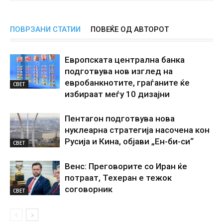
ПОВРЗАНИ СТАТИИ
ПОВЕЌЕ ОД АВТОРОТ
Европската централна банка
подготвува нов изглед на
евробанкнотите, граѓаните ќе
СВЕТ
избираат меѓу 10 дизајни
Пентагон подготвува нова
нуклеарна стратегија насочена кон
Русија и Кина, објави „Ен-би-си“
СВЕТ
Венс: Преговорите со Иран ќе
потраат, Техеран е тежок
соговорник
СВЕТ