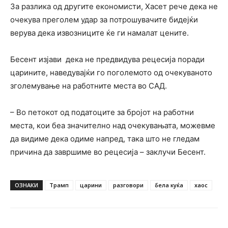
За разлика од другите економисти, Хасет рече дека не
очекува преголем удар за потрошувачите бидејќи
верува дека извозниците ќе ги намалат цените.
Бесент изјави дека не предвидува рецесија поради
царините, наведувајќи го поголемото од очекуваното
зголемување на работните места во САД.
– Во петокот од податоците за бројот на работни
места, кои беа значително над очекувањата, можевме
да видиме дека одиме напред, така што не гледам
причина да завршиме во рецесија – заклучи Бесент.
ОЗНАКИ
Трамп
царини
разговори
бела куќа
хаос