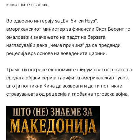
каматните стапки.
Во одвоено интервју за „Ен-би-си Њуз“,
американскиот министер за финансии Скот Бесент го
омаловажи значењето на падот на берзата,
нагласувајќи дека „нема причина“ да се предвиди
рецесија врз основа на воведените царини.
Трамп ги потресе економиите ширум светот откако во
средата објави серија тарифи за американскиот увоз,
што ја поттикна Кина да возврати и да ги поттикне
стравувањата од рецесија и глобална трговска војна.