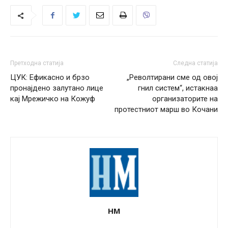
Претходна статија
Следна статија
ЦУК: Ефикасно и брзо
„Револтирани сме од овој
пронајдено залутано лице
гнил систем“, истакнаа
кај Мрежичко на Кожуф
организаторите на
протестниот марш во Кочани
НМ