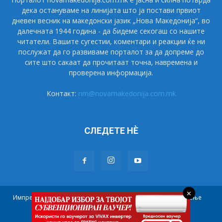
дека остануваме на линијата што ја постави првиот
дневен весник на македонски јазик „Нова Македонија“, во
далечната 1944 година - да бидеме секогаш со нашите
читатели. Вашите сугестии, коментари и реакции ќе ни
послужат да го развиваме порталот за да допреме до
сите што сакаат да прочитаат точна, навремена и
проверена информација.
Контакт:
nm@novamakedonija.com.mk
СЛЕДЕТЕ НÈ
×
Импресум
Маркетинг
Претплата
Правила на користење
Контакт