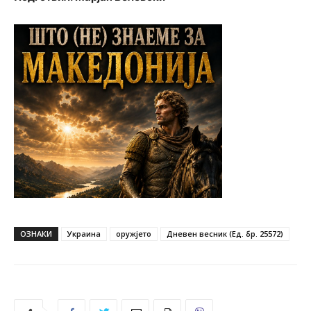
ОЗНАКИ
Украина
оружјето
Дневен весник (Ед. бр. 25572)