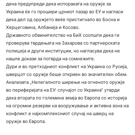
дена предупреди дека испораката на оружје за
Украина ќе го прошири црниот пазар во ЕУ и нагласи
дека дел од оружјето веќе пристигнало во Босна и
Херцеговина, Албанија и Косово.
Државното обвинителство на БиХ соопшти дека ги
проверува тврдењата на Захарова со партнерската
полиција и други институции, но нагласува дека не
нашле докази за потврда на сомнежите.
Дури и во претходниот конфликт на Украина со Русија,
шверцот со оружје беше откриен во значителен обем.
Анализата „Нелегалното ширење на огненото оружје
во периферијата на ЕУ: случајот со Украина“ утврди
дека втората по големина земја во Европа со историја
на огромни резерви на вооружување и активна зона на
конфликт е најкомплексниот случај на шверц на
оружје во Европа.