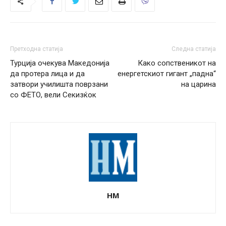
Претходна статија
Следна статија
Турција очекува Македонија
Како сопственикот на
да протера лица и да
енергетскиот гигант „падна“
затвори училишта поврзани
на царина
со ФЕТО, вели Секизќок
НМ