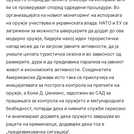
ќе се проверуваат според одредени процедури. Во
организацијата на новиот мониторинг на испораката
на оружје учествува и украинската влада. НАТО и ЕУ се
загрижени за можноста шверцерите да дојдат до ова
модерно оружје, бидејќи некој иден терористички
напад може да ги загрози јавните активности, да ја
уништи целата туристичка сезона и во зависност од
размерите, дури и да предизвика парализа на јавниот
живот и економските активности. Соединетите
Американски Држави исто така се приклучија на
иницијативата за построга контрола на пратките на
оружје, а Бони Д. Џенкинс, задолжен во САД за
прашањата за контрола на оружјето и меѓународната
безбедност, потврди дека и нивните служби сериозно
ги анализираат дојавите дека оружјето завршува во
рацете на криминалци, додавајќи дека тоа е
„предизвикувачка ситуација“.