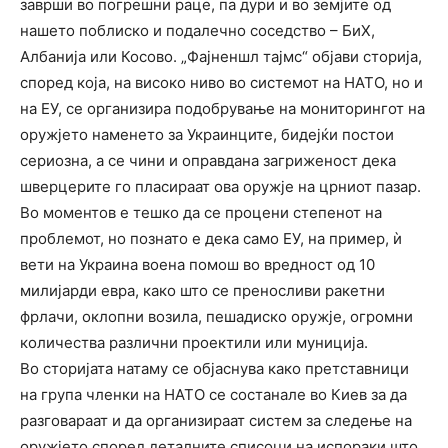
заврши во погрешни раце, па дури и во земјите од
нашето поблиско и подалечно соседство – БиХ,
Албанија или Косово. „Фајненшл тајмс“ објави сторија,
според која, на високо ниво во системот на НАТО, но и
на ЕУ, се организира подобрување на мониторингот на
оружјето наменето за Украинците, бидејќи постои
сериозна, а се чини и оправдана загриженост дека
шверцерите го пласираат ова оружје на црниот пазар.
Во моментов е тешко да се процени степенот на
проблемот, но познато е дека само ЕУ, на пример, ѝ
вети на Украина воена помош во вредност од 10
милијарди евра, како што се преносливи ракетни
фрлачи, оклопни возила, пешадиско оружје, огромни
количества различни проектили или муниција.
Во сторијата натаму се објаснува како претставници
на група членки на НАТО се состанале во Киев за да
разговараат и да организираат систем за следење на
оружјето според деталните списоци на испораки што