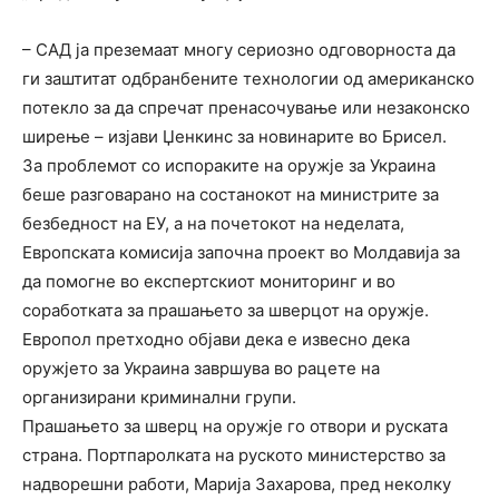
– САД ја преземаат многу сериозно одговорноста да
ги заштитат одбранбените технологии од американско
потекло за да спречат пренасочување или незаконско
ширење – изјави Џенкинс за новинарите во Брисел.
За проблемот со испораките на оружје за Украина
беше разговарано на состанокот на министрите за
безбедност на ЕУ, а на почетокот на неделата,
Европската комисија започна проект во Молдавија за
да помогне во експертскиот мониторинг и во
соработката за прашањето за шверцот на оружје.
Европол претходно објави дека е извесно дека
оружјето за Украина завршува во рацете на
организирани криминални групи.
Прашањето за шверц на оружје го отвори и руската
страна. Портпаролката на руското министерство за
надворешни работи, Марија Захарова, пред неколку