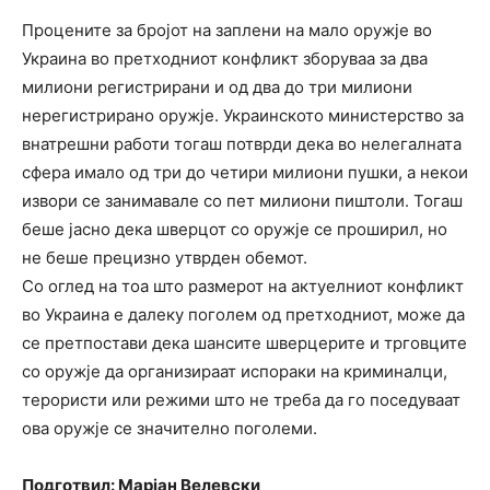
Процените за бројот на заплени на мало оружје во
Украина во претходниот конфликт зборуваа за два
милиони регистрирани и од два до три милиони
нерегистрирано оружје. Украинското министерство за
внатрешни работи тогаш потврди дека во нелегалната
сфера имало од три до четири милиони пушки, а некои
извори се занимавале со пет милиони пиштоли. Тогаш
беше јасно дека шверцот со оружје се проширил, но
не беше прецизно утврден обемот.
Со оглед на тоа што размерот на актуелниот конфликт
во Украина е далеку поголем од претходниот, може да
се претпостави дека шансите шверцерите и трговците
со оружје да организираат испораки на криминалци,
терористи или режими што не треба да го поседуваат
ова оружје се значително поголеми.
Подготвил: Марјан Велевски