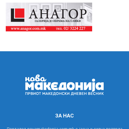
ЗА НАС
Порталот novamakedonija.com.mk е јасна и силна потврда