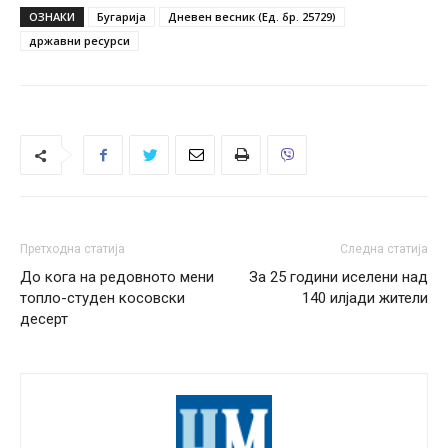
ОЗНАКИ
Бугарија
Дневен весник (Ед. бр. 25729)
државни ресурси
Претходна статија
Следна статија
До кога на редовното мени
За 25 години иселени над
топло-студен косовски
140 илјади жители
десерт