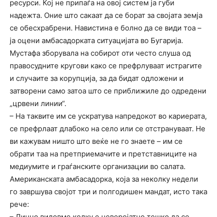
ресурси. Кој не припаѓа на овој систем ја губи
надежта. Оние што сакаат да се борат за својата земја
се обесхрабрени. Навистина е болно да се види тоа –
ја оцени амбасадорката ситуацијата во Бугарија.
Мустафа зборувала на собирот оти често слуша од
правосудните кругови како се префрлуваат истрагите
и случаите за корупција, за да бидат одложени и
затворени само затоа што се приближиле до одредени
„црвени линии“.
– На таквите им се ускратува напредокот во кариерата,
се префрлаат длабоко на село или се отстрануваат. Не
ви кажувам ништо што веќе не го знаете – им се
обрати таа на претприемачите и претставниците на
медиумите и граѓанските организации во салата.
Американската амбасадорка, која за неколку недели
го завршува својот три и полгодишен мандат, исто така
рече:
– Лично видовме колку е неверојатно тешко да се