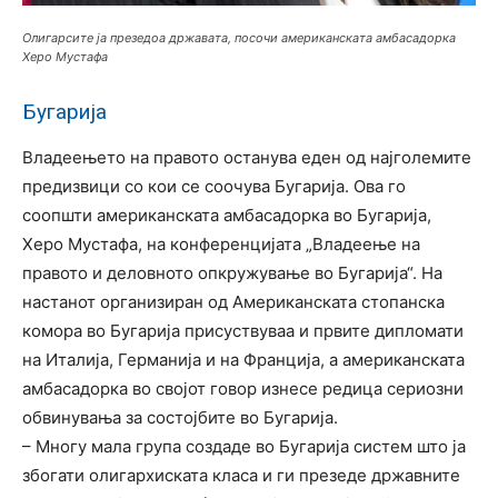
Олигарсите ја презедоа државата, посочи американската амбасадорка
Херо Мустафа
Бугарија
Владеењето на правото останува еден од најголемите
предизвици со кои се соочува Бугарија. Ова го
соопшти американската амбасадорка во Бугарија,
Херо Мустафа, на конференцијата „Владеење на
правото и деловното опкружување во Бугарија“. На
настанот организиран од Американската стопанска
комора во Бугарија присуствуваа и првите дипломати
на Италија, Германија и нa Франција, а американската
амбасадорка во својот говор изнесе редица сериозни
обвинувања за состојбите во Бугарија.
– Многу мала група создаде во Бугарија систем што ја
збогати олигархиската класа и ги презеде државните