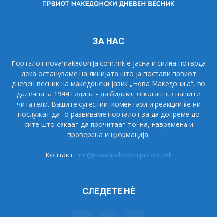
ЗА НАС
Порталот novamakedonija.com.mk е јасна и силна потврда
дека остануваме на линијата што ја постави првиот
дневен весник на македонски јазик „Нова Македонија“, во
далечната 1944 година - да бидеме секогаш со нашите
читатели. Вашите сугестии, коментари и реакции ќе ни
послужат да го развиваме порталот за да допреме до
сите што сакаат да прочитаат точна, навремена и
проверена информација.
Контакт:
nm@novamakedonija.com.mk
СЛЕДЕТЕ НÈ