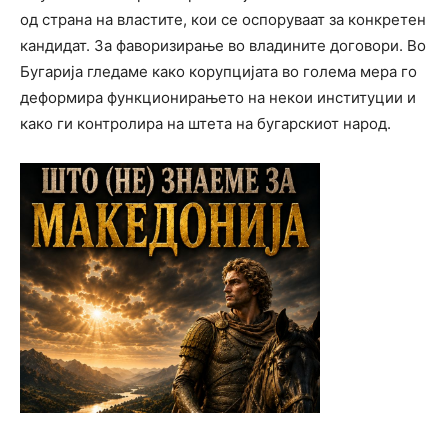
од страна на властите, кои се оспоруваат за конкретен
кандидат. За фаворизирање во владините договори. Во
Бугарија гледаме како корупцијата во голема мера го
деформира функционирањето на некои институции и
како ги контролира на штета на бугарскиот народ.