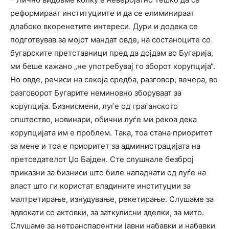
реформираат институциите и да се елиминираат
длабоко вкоренетите интереси. Дури и додека се
подготвував за мојот мандат овде, на состаноците со
бугарските претставници пред да дојдам во Бугарија,
ми беше кажано „не употребувај го зборот корупција“.
Но овде, речиси на секоја средба, разговор, вечера, во
разговорот Бугарите неминовно зборуваат за
корупција. Бизнисмени, луѓе од граѓанското
општество, новинари, обични луѓе ми рекоа дека
корупцијата им е проблем. Така, тоа стана приоритет
за мене и тоа е приоритет за администрацијата на
претседателот Џо Бајден. Сте слушнале безброј
приказни за бизниси што биле нападнати од луѓе на
власт што ги користат владините институции за
малтретирање, изнудување, рекетирање. Слушаме за
адвокати со актовки, за заткулисни зделки, за мито.
Слушаме за нетранспарентни јавни набавки и набавки