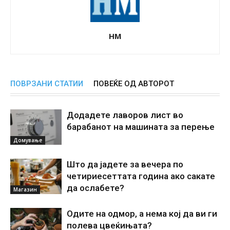
НМ
ПОВРЗАНИ СТАТИИ
ПОВЕЌЕ ОД АВТОРОТ
Додадете лаворов лист во
барабанот на машината за перење
Домување
Што да јадете за вечера по
четириесеттата година ако сакате
да ослабете?
Магазин
Одите на одмор, а нема кој да ви ги
полева цвеќињата?