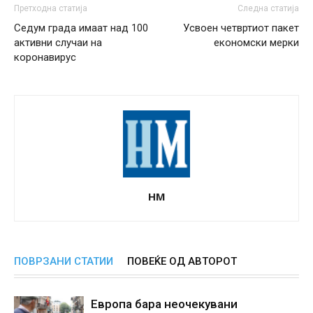
Претходна статија
Следна статија
Седум града имаат над 100
Усвоен четвртиот пакет
активни случаи на
економски мерки
коронавирус
НМ
ПОВРЗАНИ СТАТИИ
ПОВЕЌЕ ОД АВТОРОТ
Европа бара неочекувани