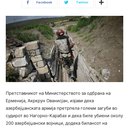
Facebook
Twitter
Претставникот на Министерството за одбрана на
Ерменија, Акркрун Ованисјан, изјави дека
азербејџанската армија претрпела големи загуби во
судирот во Нагорно-Карабах и дека биле убиени околу
200 азербејџански војници, додека билансот на