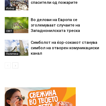
спасители од пожарите
Избор
Во делови на Европа се
зголемуваат случаите на
Западнонилската треска
СВЕТ
Симболот на ќор-сокакот станува
симбол на отворен комуникациски
канал
Политика