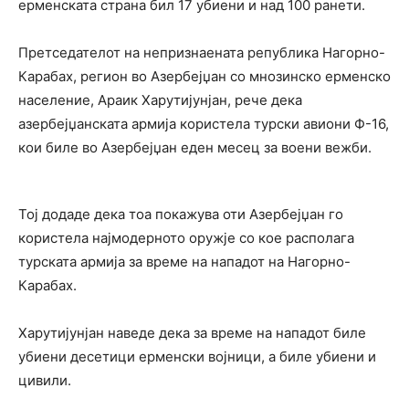
ерменската страна бил 17 убиени и над 100 ранети.
Претседателот на непризнаената република Нагорно-
Карабах, регион во Азербејџан со мнозинско ерменско
население, Араик Харутијунјан, рече дека
азербејџанската армија користела турски авиони Ф-16,
кои биле во Азербејџан еден месец за воени вежби.
Тој додаде дека тоа покажува оти Азербејџан го
користела најмодерното оружје со кое располага
турската армија за време на нападот на Нагорно-
Карабах.
Харутијунјан наведе дека за време на нападот биле
убиени десетици ерменски војници, а биле убиени и
цивили.