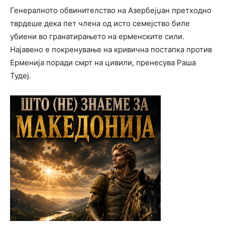
Генералното обвинителство на Азербејџан претходно
тврдеше дека пет члена од исто семејство биле
убиени во гранатирањето на ерменските сили.
Најавено е покренување на кривична постапка против
Ерменија поради смрт на цивили, пренесува Раша
Тудеј.