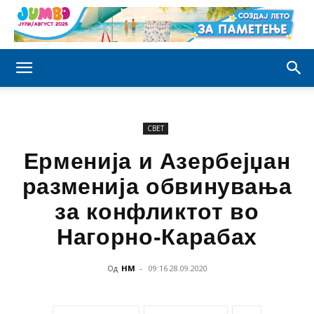
СВЕТ
Ерменија и Азербејџан
разменија обвинувања
за конфликтот во
Нагорно-Карабах
Од
НМ
-
09:16 28.09.2020