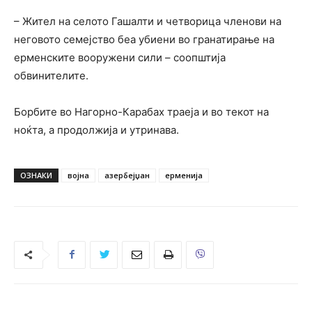
– Жител на селото Гашалти и четворица членови на
неговото семејство беа убиени во гранатирање на
ерменските вооружени сили – соопштија
обвинителите.
Борбите во Нагорно-Карабах траеја и во текот на
ноќта, а продолжија и утринава.
ОЗНАКИ
војна
азербејџан
ерменија