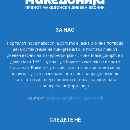
ЗА НАС
Порталот novamakedonija.com.mk е јасна и силна потврда
дека остануваме на линијата што ја постави првиот
дневен весник на македонски јазик „Нова Македонија“, во
далечната 1944 година - да бидеме секогаш со нашите
читатели. Вашите сугестии, коментари и реакции ќе ни
послужат да го развиваме порталот за да допреме до
сите што сакаат да прочитаат точна, навремена и
проверена информација.
Контакт:
nm@novamakedonija.com.mk
СЛЕДЕТЕ НÈ