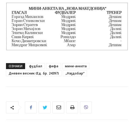
ОЗНАКИ
фудбал
фифа
мини-анкета
Дневен весник (Ед. бр. 24397)
„Најдобар“