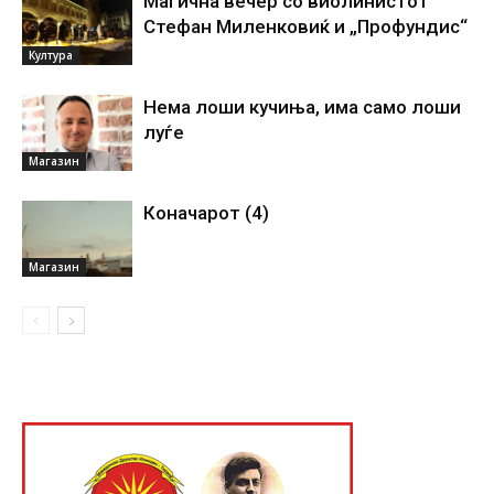
Магична вечер со виолинистот
Стефан Миленковиќ и „Профундис“
Култура
Нема лоши кучиња, има само лоши
луѓе
Магазин
Коначарот (4)
Магазин