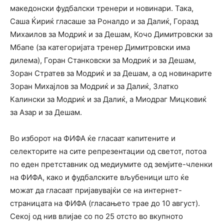
македонски фудбалски тренери и новинари. Така,
Саша Ќириќ гласаше за Роналдо и за Далиќ, Горазд
Михаилов за Модриќ и за Дешам, Кочо Димитровски за
Мбапе (за категоријата тренер Димитровски има
дилема), Горан Станковски за Модриќ и за Дешам,
Зоран Стратев за Модриќ и за Дешам, а од новинарите
Зоран Михајлов за Модриќ и за Далиќ, Златко
Калински за Модриќ и за Далиќ, а Миодраг Мицковиќ
за Азар и за Дешам.
Во изборот на ФИФА ќе гласаат капитените и
селекторите на сите репрезентации од светот, потоа
по еден претставник од медиумите од земјите-членки
на ФИФА, како и фудбалските вљубеници што ќе
можат да гласаат пријавувајќи се на интернет-
страницата на ФИФА (гласањето трае до 10 август).
Секој од нив влијае со по 25 отсто во вкупното