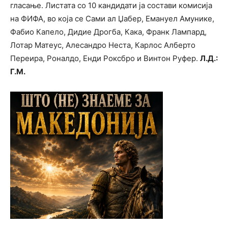
гласање. Листата со 10 кандидати ја состави комисија
на ФИФА, во која се Сами ал Џабер, Емануел Амунике,
Фабио Капело, Дидие Дрогба, Кака, Франк Лампард,
Лотар Матеус, Алесандро Неста, Карлос Алберто
Переира, Роналдо, Енди Роксбро и Винтон Руфер.
Л.Д.:
Г.М.