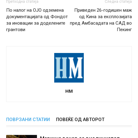
Претходна статија
Следна статија
По налог на ОЈО одземена
Приведен 26-годишен маж
документацијата од Фондот
од Кина за експлозијата
за иновации за доделените
пред Амбасадата на САД во
грантови
Пекинг
НМ
ПОВРЗАНИ СТАТИИ
ПОВЕЌЕ ОД АВТОРОТ