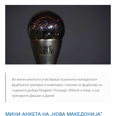
Во мини-анкетата учествуваа осуммина македонски
фудбалски тренери и новинари, гласови за фудбалер на
годината добија Модриќ, Роналдо, Мбапе и Азар, а кај
тренерите Дешам и Далиќ
МИНИ-АНКЕТА НА „НОВА МАКЕДОНИЈА“