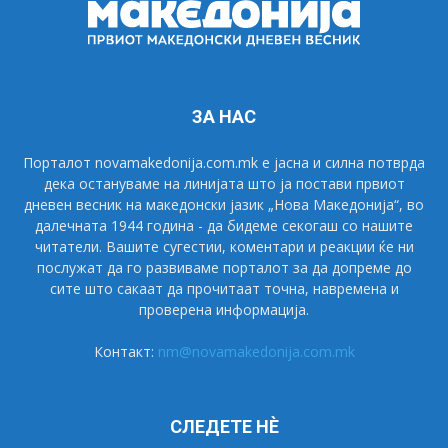
ЗА НАС
Порталот novamakedonija.com.mk е јасна и силна потврда
дека остануваме на линијата што ја постави првиот
дневен весник на македонски јазик „Нова Македонија“, во
далечната 1944 година - да бидеме секогаш со нашите
читатели. Вашите сугестии, коментари и реакции ќе ни
послужат да го развиваме порталот за да допреме до
сите што сакаат да прочитаат точна, навремена и
проверена информација.
Контакт:
nm@novamakedonija.com.mk
СЛЕДЕТЕ НÈ