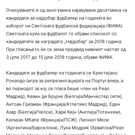
Очекуваните и од многумина најавувани десетмина се
кандидати за најдобар фудбалер на годината во
изборот на Светската фудбалска федерација (ФИФА).
Светската куќа на фудбалот го објави списокот со
кандидатите за наградата „Најдобар“ за 2018 година.
При гласањето ќе се зема предвид нивниот настап од
3 јули 2017 до 15 јули 2018 година, објави ФИФА.
Кандидати за фудбалер на годината се Кристијано
Роналдо (игра за репрезентацијата на Португалија, а
во периодот за кој се гласа беше член на Реал
Мадрид), Кевин де Брујне (Белгија/Манчестер сити),
Антоан Гризман (Франција/Атлетико Мадрид), Еден
Азар (Белгија/Челси), Хари Кејн (Англија/Тотенхем),
Килијан Мбапе (Франција/ПСЖ), Лионел Меси
(Аргентина/Барселона), Лука Модриќ (Хрватска/Реал