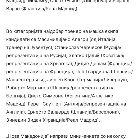
Мадрид), Мохамед Салах (Египет/Ливерпул) и Рафаел
Варан (Франција/Реал Мадрид).
Во категоријата најдобар тренер на машка екипа
кандидати се Масимилијано Алегри (од Италија,
тренер на Јувентус), Станислав Черчесов (Русија/
репрезентација на Русија), Златко Далиќ (Хрватска/
репрезентација на Хрватска), Дидие Дешам (Франција/
репрезентација на Франција), Пеп Гвардиола (Шпанија/
Манчестер сити), Јирген Клоп (Германија/Ливерпул),
Роберто Мартинез (Шпанија/репрезентација на
Белгија), Диего Симеоне (Аргентина/Атлетико
Мадрид), Герет Саутгејт (Англија/репрезентација на
Англија), Ернесто Валверде (Шпанија/Барселона),
Зинедин Зидан (Франција/Реал Мадрид).
„Нова Македонија“ направи мини-анкета со неколку