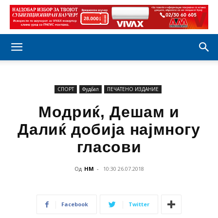
СПОРТ
Фудбал
ПЕЧАТЕНО ИЗДАНИЕ
Модриќ, Дешам и
Далиќ добија најмногу
гласови
Од
НМ
-
10:30 26.07.2018
Facebook
Twitter