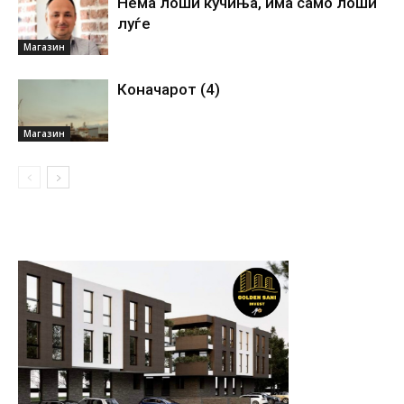
Нема лоши кучиња, има само лоши
луѓе
Магазин
Коначарот (4)
Магазин