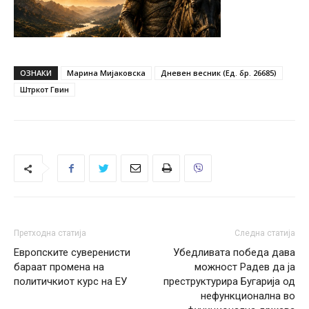
ОЗНАКИ
Марина Мијаковска
Дневен весник (Ед. бр. 26685)
Штркот Гвин
Претходна статија
Следна статија
Европските суверенисти
Убедливата победа дава
бараат промена на
можност Радев да ја
политичкиот курс на ЕУ
преструктурира Бугарија од
нефункционална во