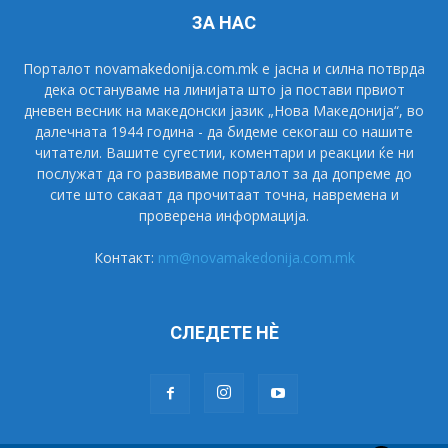
ЗА НАС
Порталот novamakedonija.com.mk е јасна и силна потврда
дека остануваме на линијата што ја постави првиот
дневен весник на македонски јазик „Нова Македонија“, во
далечната 1944 година - да бидеме секогаш со нашите
читатели. Вашите сугестии, коментари и реакции ќе ни
послужат да го развиваме порталот за да допреме до
сите што сакаат да прочитаат точна, навремена и
проверена информација.
Контакт:
nm@novamakedonija.com.mk
СЛЕДЕТЕ НÈ