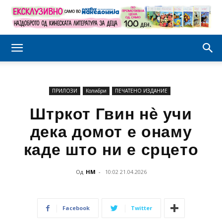
ПРИЛОЗИ
Колибри
ПЕЧАТЕНО ИЗДАНИЕ
Штркот Гвин нè учи
дека домот е онаму
каде што ни е срцето
Од
НМ
-
10:02 21.04.2026
Facebook
Twitter