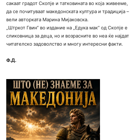
сакаат градот Скопје и татковината во која живееме,
да се почитуваат македонската култура и традиција –
вели авторката Марина Мијаковска.
„Штркот Гвин“ во издание на „Едука мак“ од Скопје е
сликовница за деца, но и возрасните во неа ќе најдат
читателско задоволство и многу интересни факти.
Ф.Д.