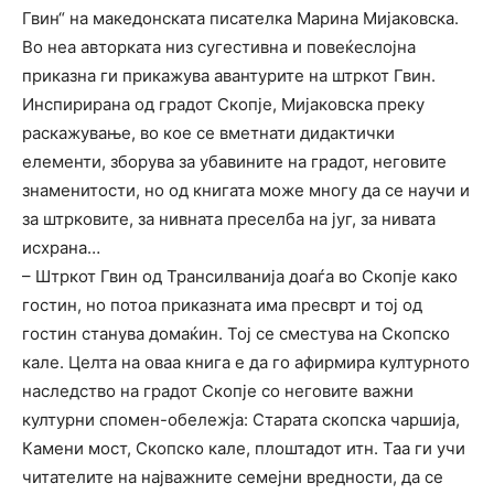
Гвин“ на македонската писателка Марина Мијаковска.
Во неа авторката низ сугестивна и повеќеслојна
приказна ги прикажува авантурите на штркот Гвин.
Инспирирана од градот Скопје, Мијаковска преку
раскажување, во кое се вметнати дидактички
елементи, зборува за убавините на градот, неговите
знаменитости, но од книгата може многу да се научи и
за штрковите, за нивната преселба на југ, за нивата
исхрана…
– Штркот Гвин од Трансилванија доаѓа во Скопје како
гостин, но потоа приказната има пресврт и тој од
гостин станува домаќин. Тој се сместува на Скопско
кале. Целта на оваа книга е да го афирмира културното
наследство на градот Скопје со неговите важни
културни спомен-обележја: Старата скопска чаршија,
Камени мост, Скопско кале, плоштадот итн. Таа ги учи
читателите на најважните семејни вредности, да се