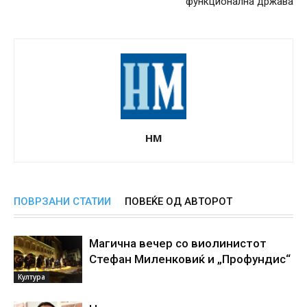
функционална држава
НМ
ПОВРЗАНИ СТАТИИ
ПОВЕЌЕ ОД АВТОРОТ
Магична вечер со виолинистот
Стефан Миленковиќ и „Профундис“
Култура