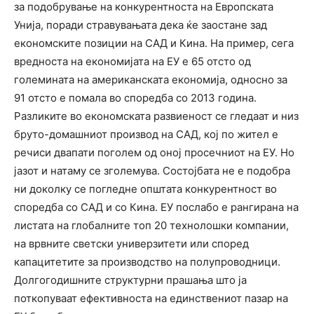
за подобрување на конкурентноста на Европската
Унија, поради стравувањата дека ќе заостане зад
економските позиции на САД и Кина. На пример, сега
вредноста на економијата на ЕУ е 65 отсто од
големината на американската економија, односно за
91 отсто е помала во споредба со 2013 година.
Разликите во економската развиеност се гледаат и низ
бруто-домашниот производ на САД, кој по жител е
речиси двапати поголем од оној просечниот на ЕУ. Но
јазот и натаму се зголемува. Состојбата не е подобра
ни доколку се погледне општата конкурентност во
споредба со САД и со Кина. ЕУ послабо е рангирана на
листата на глобалните топ 20 технолошки компании,
на врвните светски универзитети или според
капацитетите за производство на полупроводници.
Долгогодишните структурни прашања што ја
поткопуваат ефективноста на единствениот пазар на