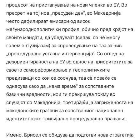
процесот на пристапување на нови членки во ЕУ. Во
пресрет на тој нов „пресуден ден“, во Македонија
често дефилираат емисари од висок
меѓународнополитички профил, обично пред крајот на
своите мандати, да убедуваат (сепак, со не многу
голем ентузијазам) за спроведување на таа за нив
„процедурална уставна интервенција“. Со оглед на
дезориентираноста на ЕУ во однос на приоритетите за
своето самореформирање и геополитичките
предизвици со кои се соочува, таа сѐ повеќе се
однесува како да „нема време“ за сопствените
базични вредности, кои ги прекршува токму во
случајот со Македонија, третирајќи ја загриженоста на
македонските граѓани за сопствениот национален
идентитет како тривијално процедурално прашање.
Имено, Брисел се обидува да подготви нова стратегија