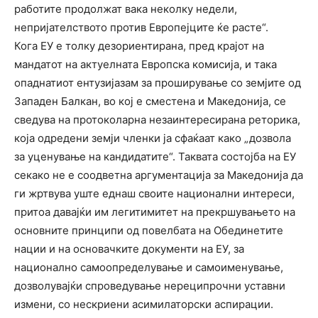
работите продолжат вака неколку недели,
непријателството против Европејците ќе расте“.
Кога ЕУ е толку дезориентирана, пред крајот на
мандатот на актуелната Европска комисија, и така
опаднатиот ентузијазам за проширување со земјите од
Западен Балкан, во кој е сместена и Македонија, се
сведува на протоколарна незаинтересирана реторика,
која одредени земји членки ја сфаќаат како „дозвола
за уценување на кандидатите“. Таквата состојба на ЕУ
секако не е соодветна аргументација за Македонија да
ги жртвува уште еднаш своите национални интереси,
притоа давајќи им легитимитет на прекршувањето на
основните принципи од повелбата на Обединетите
нации и на основачките документи на ЕУ, за
национално самоопределување и самоименување,
дозволувајќи спроведување нереципрочни уставни
измени, со нескриени асимилаторски аспирации.