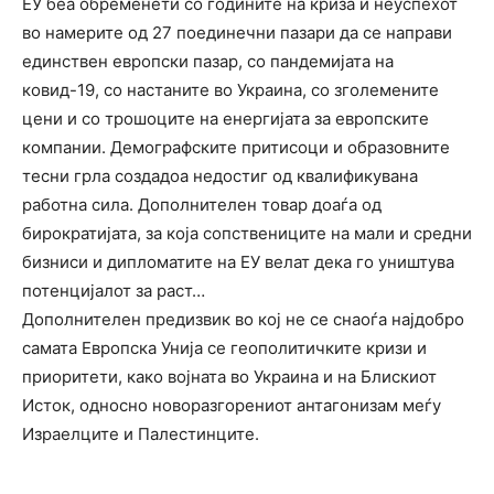
ЕУ беа обременети со годините на криза и неуспехот
во намерите од 27 поединечни пазари да се направи
единствен европски пазар, со пандемијата на
ковид-19, со настаните во Украина, со зголемените
цени и со трошоците на енергијата за европските
компании. Демографските притисоци и образовните
тесни грла создадоа недостиг од квалификувана
работна сила. Дополнителен товар доаѓа од
бирократијата, за која сопствениците на мали и средни
бизниси и дипломатите на ЕУ велат дека го уништува
потенцијалот за раст…
Дополнителен предизвик во кој не се снаоѓа најдобро
самата Европска Унија се геополитичките кризи и
приоритети, како војната во Украина и на Блискиот
Исток, односно новоразгорениот антагонизам меѓу
Израелците и Палестинците.