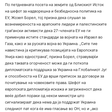
По петдневната посета на земјите од Блискиот Исток
на шефот за надворешна и безбедносна политика на
ЕУ, Жозеп Борел, тој призна дека слушал за
вознемиреноста на арапските лидери и палестинските
граѓански активисти дека 27-члената ЕУ не ги
применува истите стандарди за војната на Израел во
Газа, како и за руската војна во Украина. „Сите тие
навистина ја критикуваа позицијата на Европската
Унија како еднострана“, призна Борел, стравувајќи
дека таквата огорченост може да ги поткопа
дипломатската поддршка за Украина на Глобалниот Југ
и способноста на ЕУ да врши притисок за договори за
почитување на човековите права. Шефот на
европската дипломатија искажа и загриженост дека
веќе добил пораки од некои министри што
сигнализираат дека нема да ја поддржат Украина
следниот пат кога ќе има гласање во ОН, но и „ако