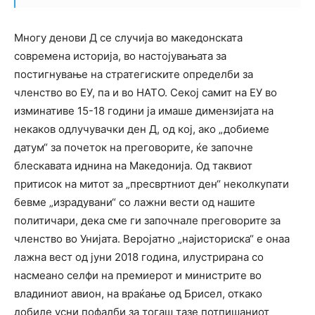
Многу денови Д се случија во македонската
современа историја, во настојувањата за
постигнување на стратегиските определби за
членство во ЕУ, па и во НАТО. Секој самит на ЕУ во
изминативе 15-18 години ја имаше димензијата на
некаков одлучувачки ден Д, од кој, ако „добиеме
датум“ за почеток на преговорите, ќе започне
блескавата иднина на Македонија. Од таквиот
притисок на митот за „пресвртниот ден“ неколкупати
бевме „израдувани“ со лажни вести од нашите
политичари, дека сме ги започнале преговорите за
членство во Унијата. Веројатно „најисториска“ е онаа
лажна вест од јуни 2018 година, илустрирана со
насмеано селфи на премиерот и министрите во
владиниот авион, на враќање од Брисел, откако
добиле усни пофалби за тогаш тазе потпишаниот