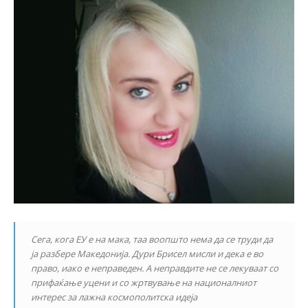
Сега, кога ЕУ е на мака, таа воопшто нема да се труди да
ја разбере Македонија. Дури Брисел мисли и дека е во
право, иако е неправеден. А неправдите не се лекуваат со
прифаќање уцени и со жртвување на националниот
интерес за лажна космополитска идеја