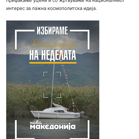
прифаќање уцени и со жртвување на националниот
интерес за лажна космополитска идеја.