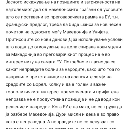
Јасното искажување на позициите и загриженоста на
најголемиот дел од македонските граѓани од условите
што се поставени во преговарачката рамка на ЕУ, т.н.
француски предлог, треба да биде шанса за нов чесен
почеток на односите меѓу Македонија и Унијата.
Притисоците со нови денови Д за исполнување услови
што водат до откочување на цела спирала нови уцени
за Македонија во преговарачкиот процес не е во
интерес ниту на самата ЕУ. Потребно е гласно да се
кажат неправдите болни за народите, како што тоа го
направиле претставниците на арапските земји на
средбите со Борел. Колку и да е голем и важен
геополитичкиот интерес, премолчената и прифатена
неправда не е продуктивна позиција и не да води кон
решение и напредок. Кога ЕУ е на мака, не се труди да
ја разбере Македонија. Дури мисли и дека е во право
кога е неправедна. А неправдите не се лекуваат со