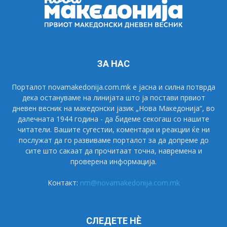
ЗА НАС
Порталот novamakedonija.com.mk е јасна и силна потврда
дека остануваме на линијата што ја постави првиот
дневен весник на македонски јазик „Нова Македонија“, во
далечната 1944 година - да бидеме секогаш со нашите
читатели. Вашите сугестии, коментари и реакции ќе ни
послужат да го развиваме порталот за да допреме до
сите што сакаат да прочитаат точна, навремена и
проверена информација.
Контакт:
nm@novamakedonija.com.mk
СЛЕДЕТЕ НÈ