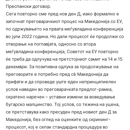
Преспански договор.
Сега повторно сме пред нов ден Д, иако формално е
започнат преговарачкиот процес на Македонија со ЕУ,
по одржувањето на првата меѓувладина конференција
во јули 2022 година. Но дали процесот ќе продолжи со
отворање на поглавјата, односно со втора
меѓувладина конференција, Советот на ЕУ повторно
ќе треба да одлучува на претстојниот самит на 14 и 15
декември. За позитивна одлука за продолжување на
преговорите е потребно пред сѐ Македонија да
прифати и да спроведе уште еден непринципиелен
услов наведен во преговарачката предлог-рамка,
скратено наречен – уставни измени за воведување
бугарско малцинство. Тој услов, со тежина на уцена,
се претставува како пресуден пред новиот ден Д за
Македонија, без оглед на оценките од скрининг-
процесот, кој е сепак стандардна процедура во