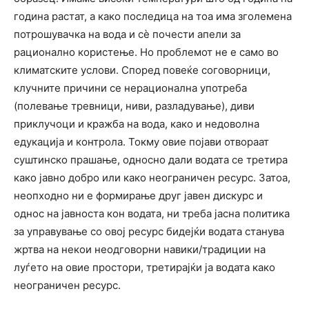
година растат, а како последица на тоа има зголемена
потрошувачка на вода и сѐ почести апели за
рационално користење. Но проблемот не е само во
климатските услови. Според повеќе соговорници,
клучните причини се нерационална употреба
(полевање тревници, ниви, разладување), диви
приклучоци и кражба на вода, како и недоволна
едукација и контрола. Токму овие појави отвораат
суштинско прашање, односно дали водата се третира
како јавно добро или како неограничен ресурс. Затоа,
неопходно ни е формирање друг јавен дискурс и
однос на јавноста кон водата, ни треба јасна политика
за управување со овој ресурс бидејќи водата станува
жртва на некои неодговорни навики/традиции на
луѓето на овие простори, третирајќи ја водата како
неограничен ресурс.