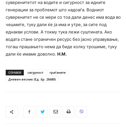
суверенитетот на водите и сигурност за идните
генерации за проблемот што надоаѓа. Водниот
суверенитет не се мери со тоа дали денес има вода во
чешмите, туку дали ќе ја има и утре, за сите под
еднакви услови. А токму тука лежи суштината. Ако
водата стане ограничен ресурс без јасно управување,
тогаш прашањето нема да биде колку трошиме, туку
дали ќе имаме доволно.
Н.М.
ОЗНАКИ
сигурност
граѓаните
Дневен весник (Ед. бр. 26680)