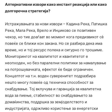
Алтернативни извори како инстант реакција или како
долгорочна стратегија?
Истражувањата за нови извори – Кадина Река, Патишка
Река, Мала Река, Врело и Инџиково се позитивен
чекор, но тие доаѓаат во момент кога предизвикот сѐ
повеќе се ближи кон закана. Но се разбира дека има
време, но и тој ресурс полека и сигурно го трошиме.
Мониторингот на квалитетот и квантитетот е
неопходен, но без паралелни политики за намалување
на потрошувачката, ефектот ќе биде ограничен.
Концептот на т.н. воден суверенитет подразбира
нешто многу повеќе од техничка способност за
снабдување. Тој вклучува и гаранција за квалитетна
вода за пиење, стабилност во снабдувањето за
домаќинства, поддршка за земјоделството и
индустријата, одржливо користење за енергетски