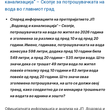
канализација“ – Скопје за потрошувачката на
вода во главниот град
Според информациите на претпријатието ЈП
„Водовод и канализација“ – Скопје,
потрошувачката на вода по жител во 2026 година
е зголемена за разлика од пред 10 и од пред 20
години. Имено, годинава, потрошувачката на вода
изнесува 598 литри, додека пред 10 години била
549 литри, а пред 20 години – 535 литри вода. Што
значи дека се трошат 49 литри вода по жител
повеќе отколку пред 10 години и 63 литри вода
повеќе од пред 20 години. Што значи оваа
зголемена потрошувачка, на што се должи овој
тренд, како соодветно да се менаџира трошењето
на водата во иднина и зошто?
Официјалната информација и анализа на ЈП „Водовод и