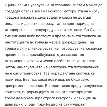
Официјалните уверувања за стабилен систем можат да
создадат опасна зона на комфор. Историјата на многу
градови покажува дека водните кризи не доаѓаат
одеднаш и дека тие се резултат на долг период на
игнорирање на предупредувачките сигнали. Во Скопје
тие сигнали веќе постојат и превентивната тревога на
институциите во голема мера е добредојдена. Таа
тревога сигнализира растечка потрошувачка, сезонски
прекини на водоснабдувањето, зависност од
ограничени извори и некои слабости во контролата.
Затоа, намалувањето на непотребната потрошувачка
не е само препорака. Тоа мора да стане системска
политика. Без тоа, секој нов извор ќе биде само
привремено решение. Во еден таков предупредувачки
контекст, информацијата на јавното претпријатие
треба да мобилизира строги контроли и санкции за
диви приклучоци, тарифи што ќе стимулираат