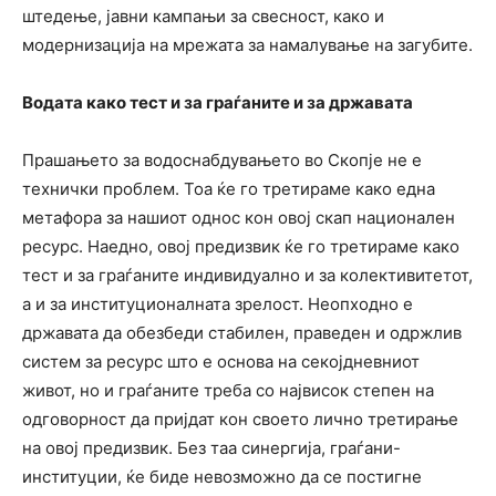
штедење, јавни кампањи за свесност, како и
модернизација на мрежата за намалување на загубите.
Водата како тест и за граѓаните и за државата
Прашањето за водоснабдувањето во Скопје не е
технички проблем. Тоа ќе го третираме како една
метафора за нашиот однос кон овој скап национален
ресурс. Наедно, овој предизвик ќе го третираме како
тест и за граѓаните индивидуално и за колективитетот,
а и за институционалната зрелост. Неопходно е
државата да обезбеди стабилен, праведен и одржлив
систем за ресурс што е основа на секојдневниот
живот, но и граѓаните треба со највисок степен на
одговорност да пријдат кон своето лично третирање
на овој предизвик. Без таа синергија, граѓани-
институции, ќе биде невозможно да се постигне