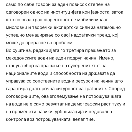
само по себе говори за еден повисок степен на
одговорен однос на институцијата кон јавноста, затоа
што со оваа транспарентност се мобилизираат
мисловни и творечки експертски сили за натамошно
успешно менаџирање со овој надоаѓачки тренд, кој
може да прерасне во проблем.
Во суштина, редакцијата го третира прашањето за
македонските води на еден подруг начин. Имено,
станува збор за прашање на суверенитетот на
националните води и способноста на државата да
управува со сопствените водни ресурси на начин што
гарантира долгорочна сигурност за граѓаните. Според
соговорниците, ова зголемување на потрошувачката
на вода не е само резултат на демографски раст туку и
на променети навики, урбанизација и недоволна
контрола врз потрошувачката, велат тие.