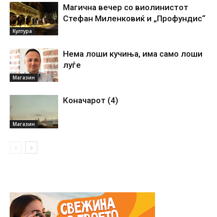
Магична вечер со виолинистот
Стефан Миленковиќ и „Профундис“
Култура
Нема лоши кучиња, има само лоши
луѓе
Магазин
Коначарот (4)
Магазин