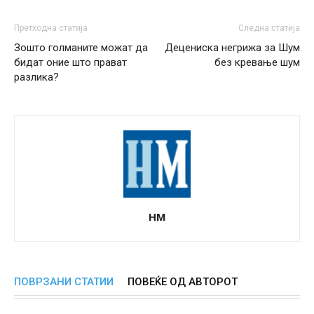
Претходна статија
Следна статија
Зошто голманите можат да
Децениска негрижа за Шум
бидат оние што прават
без кревање шум
разлика?
НМ
ПОВРЗАНИ СТАТИИ
ПОВЕЌЕ ОД АВТОРОТ