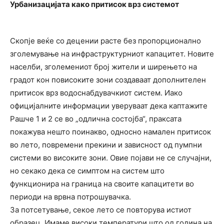
Урбанизацијата како притисок врз системот
Скопје веќе со децении расте без пропорционално
зголемување на инфраструктурниот капацитет. Новите
населби, зголемениот број жители и ширењето на
градот кон повисоките зони создаваат дополнителен
притисок врз водоснабдувачкиот систем. Иако
официјалните информации уверуваат дека каптажите
Рашче 1 и 2 се во „одлична состојба“, праксата
покажува нешто поинакво, односно намален притисок
во лето, повремени прекини и зависност од пумпни
системи во високите зони. Овие појави не се случајни,
но секако дека се симптом на систем што
функционира на граница на своите капацитети во
периоди на врвна потрошувачка.
За потсетување, секое лето се повторува истиот
образец. Имаме високи температури што од година на