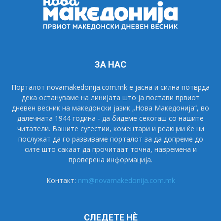
ЗА НАС
Порталот novamakedonija.com.mk е јасна и силна потврда
дека остануваме на линијата што ја постави првиот
дневен весник на македонски јазик „Нова Македонија“, во
далечната 1944 година - да бидеме секогаш со нашите
читатели. Вашите сугестии, коментари и реакции ќе ни
послужат да го развиваме порталот за да допреме до
сите што сакаат да прочитаат точна, навремена и
проверена информација.
Контакт:
nm@novamakedonija.com.mk
СЛЕДЕТЕ НÈ