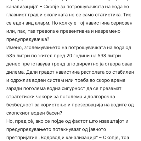
канализација“ – Скопје за потрошувачката на вода во
главниот град и околината не се само статистика. Тие
се еден вид аларм. Но колку е тој навистина сериозен
или, пак, таа тревога е превентивна и навремено
предупредувачка?
Имено, зголемувањето на потрошувачката на вода од
535 литри по жител пред 20 години на 598 литри
денес претставува тренд што директно ја отвора оваа
дилема. Дали градот навистина располага со стабилен
и одржлив воден систем или треба во скоро време
заради поголема водна сигурност да се преземат
стратегиски чекори за поголема и долгорочна
безбедност за користење и презервација на водите од
скопскиот воден басен?
Но, пред сѐ, ако се појде од фактот што извештајот и
предупредувањето потекнуваат од јавното
претпријатие „Водовод и канализација“ – Скопје, тоа