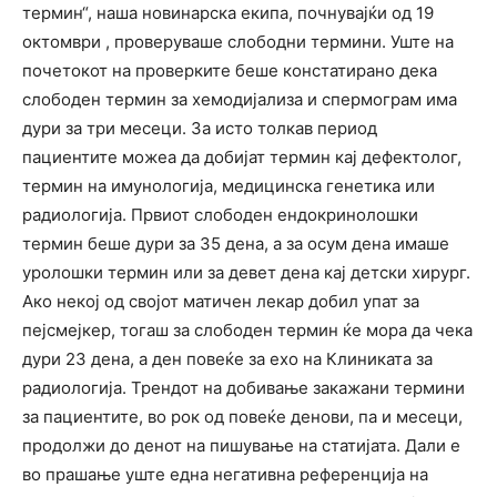
термин“, наша новинарска екипа, почнувајќи од 19
октомври , проверуваше слободни термини. Уште на
почетокот на проверките беше констатирано дека
слободен термин за хемодијализа и спермограм има
дури за три месеци. За исто толкав период
пациентите можеа да добијат термин кај дефектолог,
термин на имунологија, медицинска генетика или
радиологија. Првиот слободен ендокринолошки
термин беше дури за 35 дена, а за осум дена имаше
уролошки термин или за девет дена кај детски хирург.
Ако некој од својот матичен лекар добил упат за
пејсмејкер, тогаш за слободен термин ќе мора да чека
дури 23 дена, а ден повеќе за ехо на Клиниката за
радиологија. Трендот на добивање закажани термини
за пациентите, во рок од повеќе денови, па и месеци,
продолжи до денот на пишување на статијата. Дали е
во прашање уште една негативна референција на