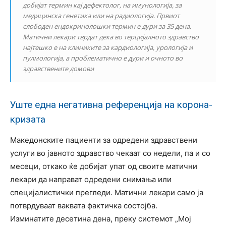
добијат термин кај дефектолог, на имунологија, за
медицинска генетика или на радиологија. Првиот
слободен ендокринолошки термин е дури за 35 дена.
Матични лекари тврдат дека во терцијалното здравство
најтешко е на клиниките за кардиологија, урологија и
пулмологија, а проблематично е дури и очното во
здравствените домови
Уште една негативна референција на корона-
кризата
Македонските пациенти за одредени здравствени
услуги во јавното здравство чекаат со недели, па и со
месеци, откако ќе добијат упат од своите матични
лекари да направат одредени снимања или
специјалистички прегледи. Матични лекари само ја
потврдуваат ваквата фактичка состојба.
Изминатите десетина дена, преку системот „Мој