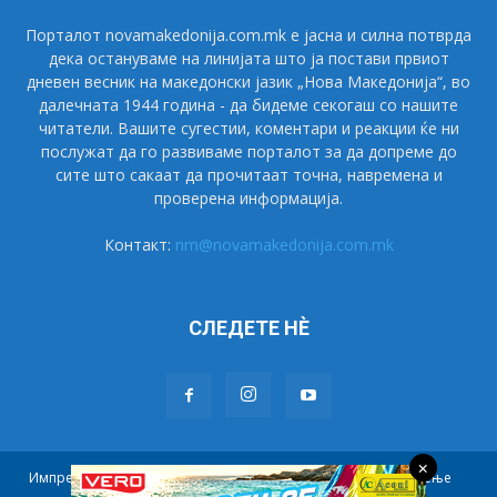
Порталот novamakedonija.com.mk е јасна и силна потврда
дека остануваме на линијата што ја постави првиот
дневен весник на македонски јазик „Нова Македонија“, во
далечната 1944 година - да бидеме секогаш со нашите
читатели. Вашите сугестии, коментари и реакции ќе ни
послужат да го развиваме порталот за да допреме до
сите што сакаат да прочитаат точна, навремена и
проверена информација.
Контакт:
nm@novamakedonija.com.mk
СЛЕДЕТЕ НÈ
×
Импресум
Маркетинг
Претплата
Правила на користење