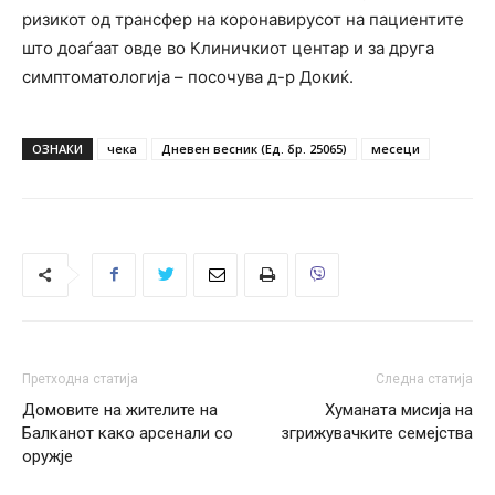
ризикот од трансфер на коронавирусот на пациентите
што доаѓаат овде во Клиничкиот центар и за друга
симптоматологија – посочува д-р Докиќ.
ОЗНАКИ
чека
Дневен весник (Ед. бр. 25065)
месеци
Претходна статија
Следна статија
Домовите на жителите на
Хуманата мисија на
Балканот како арсенали со
згрижувачките семејства
оружје