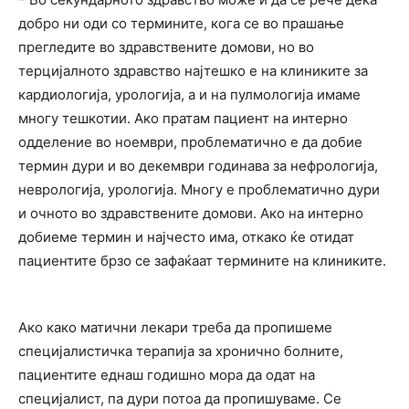
добро ни оди со термините, кога се во прашање
прегледите во здравствените домови, но во
терцијалното здравство најтешко е на клиниките за
кардиологија, урологија, а и на пулмологија имаме
многу тешкотии. Ако пратам пациент на интерно
одделение во ноември, проблематично е да добие
термин дури и во декември годинава за нефрологија,
неврологија, урологија. Многу е проблематично дури
и очното во здравствените домови. Ако на интерно
добиеме термин и најчесто има, откако ќе отидат
пациентите брзо се зафаќаат термините на клиниките.
Ако како матични лекари треба да пропишеме
специјалистичка терапија за хронично болните,
пациентите еднаш годишно мора да одат на
специјалист, па дури потоа да пропишуваме. Се