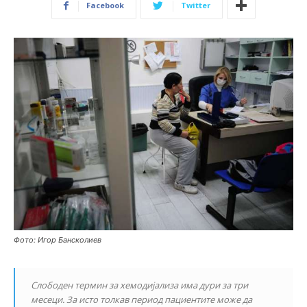
Facebook
Twitter
Фото: Игор Бансколиев
Слободен термин за хемодијализа има дури за три
месеци. За исто толкав период пациентите може да