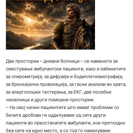
Две простории – дневни болници – се наменети за
сместување амбулантски пациенти, како и кабинетите
за спирометрија, за дифузија и бодиплетизмографија,
за бронхијална провокација, за гасни анализи во крвта,
за алерголошки тестирања, за ЕКГ, две посебни
чекалници и други помошни простории.
– На овој начин пациентите што имаат проблеми со
белите дробови ги одделуваме од сите други
пациенти во преостанатите амбуланти, кои претходно
беа сите на едно место, а со тоа го намалуваме