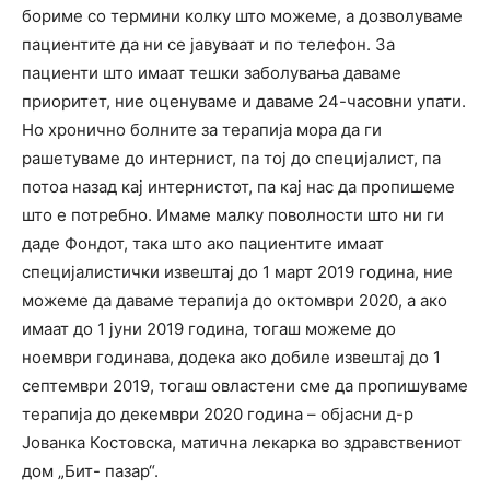
бориме со термини колку што можеме, а дозволуваме
пациентите да ни се јавуваат и по телефон. За
пациенти што имаат тешки заболувања даваме
приоритет, ние оценуваме и даваме 24-часовни упати.
Но хронично болните за терапија мора да ги
рашетуваме до интернист, па тој до специјалист, па
потоа назад кај интернистот, па кај нас да пропишеме
што е потребно. Имаме малку поволности што ни ги
даде Фондот, така што ако пациентите имаат
специјалистички извештај до 1 март 2019 година, ние
можеме да даваме терапија до октомври 2020, а ако
имаат до 1 јуни 2019 година, тогаш можеме до
ноември годинава, додека ако добиле извештај до 1
септември 2019, тогаш овластени сме да пропишуваме
терапија до декември 2020 година – објасни д-р
Јованка Костовска, матична лекарка во здравствениот
дом „Бит- пазар“.