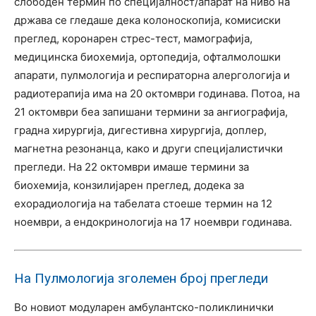
слободен термин по специјалност/апарат на ниво на
држава се гледаше дека колоноскопија, комисиски
преглед, коронарен стрес-тест, мамографија,
медицинска биохемија, ортопедија, офталмолошки
апарати, пулмологија и респираторна алергологија и
радиотерапија има на 20 октомври годинава. Потоа, на
21 октомври беа запишани термини за ангиографија,
градна хирургија, дигестивна хирургија, доплер,
магнетна резонанца, како и други специјалистички
прегледи. На 22 октомври имаше термини за
биохемија, конзилијарен преглед, додека за
ехорадиологија на табелата стоеше термин на 12
ноември, а ендокринологија на 17 ноември годинава.
На Пулмологија зголемен број прегледи
Во новиот модуларен амбулантско-поликлинички