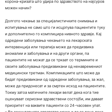
корона-кризата што удира по здравството на најсуров
можен начин?
Долгото чекање за специјалистичките снимања и
испитувања не само што ги исцрпува пациентите туку
и дополнително го комплицира нивното здравје. Кај
одредени заболувања чекањето на лекарската
интервенција или терапија може да предизвика
аномалии и заболувања и на други органи, па
пациентите не можат да се тркаат со термините и
своите заболувања предизвикани од ненавремениот
медицински третман. Компликациите што може да
бидат предизвикани од одредени заболувања, за жал,
може да придонесат и за смртен исход на пациентите.
Токму затоа матичните лекари велат дека кога тие
оценуваат сериозни здравствени состојби, им даваат
приоритет на ваквите пациенти со 24-часовен упат.
– Во секундарното здравство може и да се рече дека