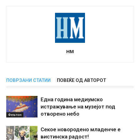
НМ
ПОВРЗАНИ СТАТИИ
ПОВЕЌЕ ОД АВТОРОТ
Една година медиумско
истражување на музејот под
отворено небо
Фељтон
Секое новородено младенче е
вистинска радост!