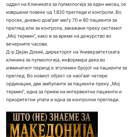
оддел на Клиниката за пулмологија за еден месец се
извршени повеќе од 1.820 прегледи и контроли. Во
просек, дневно доаѓаат меѓу 70 и 80 пациенти за
преглед или за контрола, закажани преку системот
„Мој термин“, како и за време на дежурство во
вечерните часови.
Д-р Дејан Докиќ, директорот на Универзитетската
клиника за пулмологија, информира дека во
изминатиот период е зголемен бројот на пациенти за
преглед. Во новиот објект се наоѓаат четири
ординации, две амбуланти за пациенти преку „Мој
термин“, една за прием на интервентни пациенти и
приоритетни упати и една за контролни прегледи.