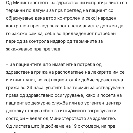
Од Министерството за здравство ни испратија листа со
термини по датуми за прв преглед на пациент со
објаснување дека втор контролен и секој нареден
контролен преглед лекарот специјалист е должен да
го закаже сам кај себе во предвидениот потребен
период за контрола надвор од термините за
закажување прв преглед.
– За пациентите што имаат итна потреба од
здравствена грижа на располагање на лекарите им се
и итниот упат, во кој пациентот ќе добие здравствена
грижа во 24 часа, упатите без термин за остварување
права од здравствено осигурување, како и посета на
пациент во дежурна служба или во ургентен центар
доколку станува збор за итни/животозагрозувачки
состојби – велат од Министерството за здравство.
Од листата што ја добивме на 19 октомври, на прв