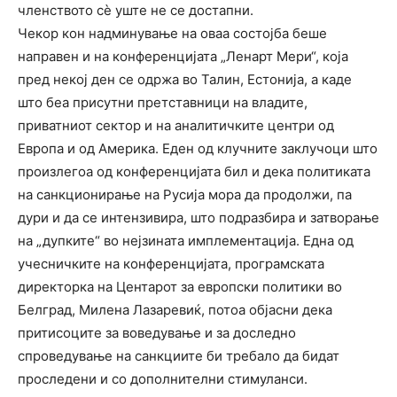
членството сѐ уште не се достапни.
Чекор кон надминување на оваа состојба беше
направен и на конференцијата „Ленарт Мери“, која
пред некој ден се одржа во Талин, Естонија, а каде
што беа присутни претставници на владите,
приватниот сектор и на аналитичките центри од
Европа и од Америка. Еден од клучните заклучоци што
произлегоа од конференцијата бил и дека политиката
на санкционирање на Русија мора да продолжи, па
дури и да се интензивира, што подразбира и затворање
на „дупките“ во нејзината имплементација. Една од
учесничките на конференцијата, програмската
директорка на Центарот за европски политики во
Белград, Милена Лазаревиќ, потоа објасни дека
притисоците за воведување и за доследно
спроведување на санкциите би требало да бидат
проследени и со дополнителни стимуланси.