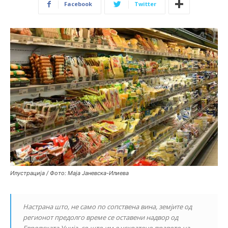
Facebook
Twitter
Илустрација / Фото: Маја Јаневска-Илиева
Настрана што, не само по сопствена вина, земјите од
регионот предолго време се оставени надвор од
Европската Унија, со што им е ускратено правото на