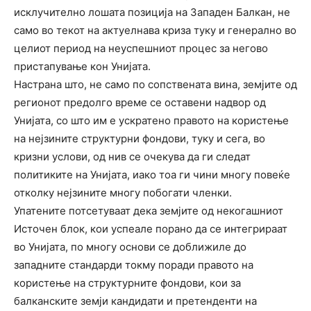
исклучително лошата позиција на Западен Балкан, не
само во текот на актуелнава криза туку и генерално во
целиот период на неуспешниот процес за негово
пристапување кон Унијата.
Настрана што, не само по сопствената вина, земјите од
регионот предолго време се оставени надвор од
Унијата, со што им е ускратено правото на користење
на нејзините структурни фондови, туку и сега, во
кризни услови, од нив се очекува да ги следат
политиките на Унијата, иако тоа ги чини многу повеќе
отколку нејзините многу побогати членки.
Упатените потсетуваат дека земјите од некогашниот
Источен блок, кои успеале порано да се интегрираат
во Унијата, по многу основи се доближиле до
западните стандарди токму поради правото на
користење на структурните фондови, кои за
балканските земји кандидати и претенденти на