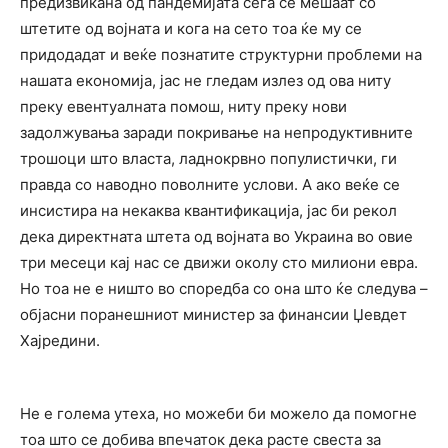
предизвикана од пандемијата сега се мешаат со
штетите од војната и кога на сето тоа ќе му се
придодадат и веќе познатите структурни проблеми на
нашата економија, јас не гледам излез од ова ниту
преку евентуалната помош, ниту преку нови
задолжувања заради покривање на непродуктивните
трошоци што власта, ладнокрвно популистички, ги
правда со наводно поволните услови. А ако веќе се
инсистира на некаква квантификација, јас би рекол
дека директната штета од војната во Украина во овие
три месеци кај нас се движи околу сто милиони евра.
Но тоа не е ништо во споредба со она што ќе следува –
објасни поранешниот министер за финансии Џевдет
Хајредини.
Не е голема утеха, но можеби би можело да помогне
тоа што се добива впечаток дека расте свеста за