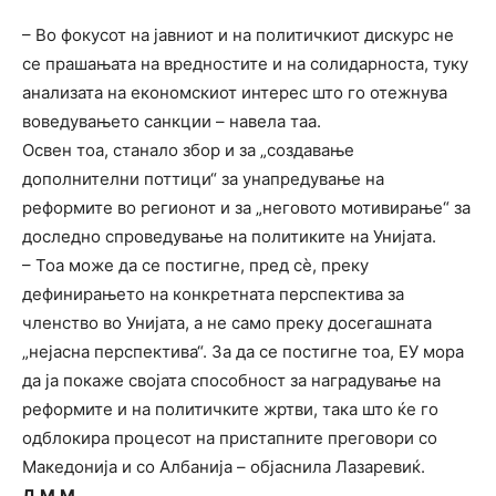
– Во фокусот на јавниот и на политичкиот дискурс не
се прашањата на вредностите и на солидарноста, туку
анализата на економскиот интерес што го отежнува
воведувањето санкции – навела таа.
Освен тоа, станало збор и за „создавање
дополнителни поттици“ за унапредување на
реформите во регионот и за „неговото мотивирање“ за
доследно спроведување на политиките на Унијата.
– Тоа може да се постигне, пред сѐ, преку
дефинирањето на конкретната перспектива за
членство во Унијата, а не само преку досегашната
„нејасна перспектива“. За да се постигне тоа, ЕУ мора
да ја покаже својата способност за наградување на
реформите и на политичките жртви, така што ќе го
одблокира процесот на пристапните преговори со
Македонија и со Албанија – објаснила Лазаревиќ.
Д.М.М.