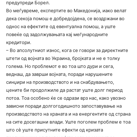
предупреди Борел.
Во меѓувреме, експертите во Македонија, иако велат
дека секоја помош е добредојдена, се воздржани во
однос на ефектите од евентуална помош, а уште
повеќе од задолжувањата кај меѓународните
кредитори.
– Во апсолутниот износ, кога се говори за директните
штети од војната во Украина, бројката и не е толку
голема. Но проблемот е во тоа што дури и сега,
веднаш, да заврши војната, поради нарушените
синџири на производството и на снабдувањето,
цените би продолжиле да растат уште долг период
потоа. Тоа особено ќе се одрази врз нас, како увозно
зависни поради долгогодишното запоставување на
производството на храната и на енергентите од страна
на сите досегашни влади. Уште поголем проблем е тоа
што сѐ уште присутните ефекти од кризата