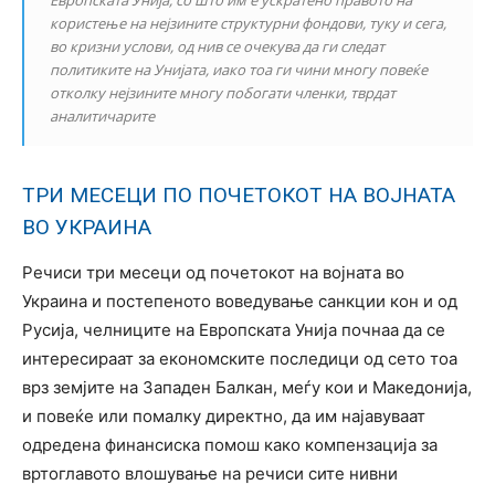
користење на нејзините структурни фондови, туку и сега,
во кризни услови, од нив се очекува да ги следат
политиките на Унијата, иако тоа ги чини многу повеќе
отколку нејзините многу побогати членки, тврдат
аналитичарите
ТРИ МЕСЕЦИ ПО ПОЧЕТОКОТ НА ВОЈНАТА
ВО УКРАИНА
Речиси три месеци од почетокот на војната во
Украина и постепеното воведување санкции кон и од
Русија, челниците на Европската Унија почнаа да се
интересираат за економските последици од сето тоа
врз земјите на Западен Балкан, меѓу кои и Македонија,
и повеќе или помалку директно, да им најавуваат
одредена финансиска помош како компензација за
вртоглавото влошување на речиси сите нивни