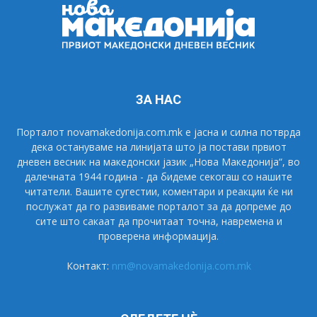
ЗА НАС
Порталот novamakedonija.com.mk е јасна и силна потврда
дека остануваме на линијата што ја постави првиот
дневен весник на македонски јазик „Нова Македонија“, во
далечната 1944 година - да бидеме секогаш со нашите
читатели. Вашите сугестии, коментари и реакции ќе ни
послужат да го развиваме порталот за да допреме до
сите што сакаат да прочитаат точна, навремена и
проверена информација.
Контакт:
nm@novamakedonija.com.mk