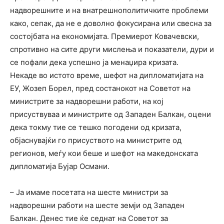
надворешните и на внатрешнополитичките проблеми
како, сепак, да не е доволно фокусирана или свесна за
состојбата на економијата. Премиерот Ковачевски,
спротивно на сите други мислења и показатели, дури и
се пофали дека успешно ја менаџира кризата.
Некаде во истото време, шефот на дипломатијата на
ЕУ, Жозеп Борел, пред состанокот на Советот на
министрите за надворешни работи, на кој
присуствуваа и министрите од Западен Балкан, оцени
дека токму тие се тешко погодени од кризата,
објаснувајќи го присуството на министрите од
регионов, меѓу кои беше и шефот на македонската
дипломатија Бујар Османи.
– Ја имаме посетата на шесте министри за
надворешни работи на шесте земји од Западен
Балкан. Денес тие ќе седнат на Советот за