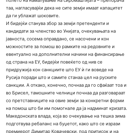
полето на намалување на сиромаштијата – препорача
таа, нагласувајќи дека не сите земји имаат капацитет
да ги ублажат шоковите.
И бидејќи станува збор за земји претенденти и
кандидати за членство во Унијата, очекувањата на
јавноста, сосема оправдано, се насочени и кон
можностите за помош во рамките на редовните и
евентуално на дополнителни начини на финансирање
од страна на ЕУ, бидејќи повеќето од нив се
придружија кон санкциите што ЕУ ѝ ги воведе на
Русија поради што и самите станаа цел на руските
санкции. А откако, конечно, почнаа да го сфаќаат тоа и
во Брисел, тамошните челници почнаа да разговараат
со претставниците на овие земји за конкретни форми
на помош што би им помогнале да ја надминат кризата.
Македонската влада, која во очекување на тешка зима
подготвува ребаланс на буџетот, како што се изрази
премиерот Димитар Ковачевски, под притисок и на