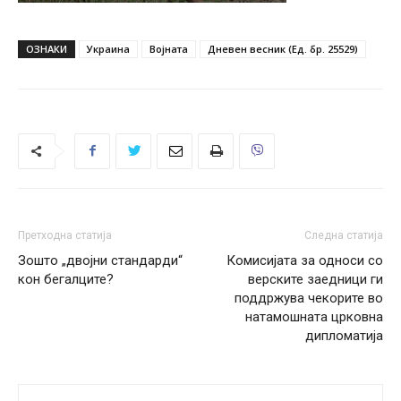
ОЗНАКИ
Украина
Војната
Дневен весник (Ед. бр. 25529)
Претходна статија
Следна статија
Зошто „двојни стандарди“
Комисијата за односи со
кон бегалците?
верските заедници ги
поддржува чекорите во
натамошната црковна
дипломатија