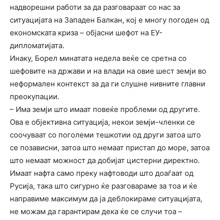
надворешни работи за да разговараат со нас за
ситуацијата на Западен Балкан, кој е многу погоден од
економската криза – објасни шефот на ЕУ-
дипломатијата.
Инаку, Борел минатата недела веќе се сретна со
шефовите на држави и на влади на овие шест земји во
неформален контекст за да ги слушне нивните главни
преокупации.
– Има земји што имаат повеќе проблеми од другите.
Ова е објективна ситуација, некои земји-членки се
соочуваат со поголеми тешкотии од други затоа што
се позависни, затоа што немаат пристап до море, затоа
што немаат можност да добијат цистерни директно.
Имаат нафта само преку нафтоводи што доаѓаат од
Русија, така што сигурно ќе разговараме за тоа и ќе
направиме максимум да ја деблокираме ситуацијата,
не можам да гарантирам дека ќе се случи тоа –