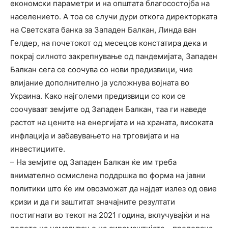
економски параметри и на општата благосостојба на
населението. А тоа се случи дури откога директорката
на Светската банка за Западен Балкан, Линда ван
Гелдер, на почетокот од месецов констатира дека и
покрај силното закрепнување од пандемијата, Западен
Балкан сега се соочува со нови предизвици, чие
влијание дополнително ја усложнува војната во
Украина. Како најголеми предизвици со кои се
соочуваат земјите од Западен Балкан, таа ги наведе
растот на цените на енергијата и на храната, високата
инфлација и забавувањето на трговијата и на
инвестициите.
– На земјите од Западен Балкан ќе им треба
внимателно осмислена поддршка во форма на јавни
политики што ќе им овозможат да најдат излез од овие
кризи и да ги заштитат значајните резултати
постигнати во текот на 2021 година, вклучувајќи и на