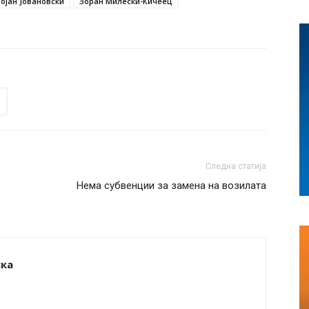
Бојан Јовановски
Зоран Милески-Кичеец
Следна статија
Нема субвенции за замена на возилата
ска