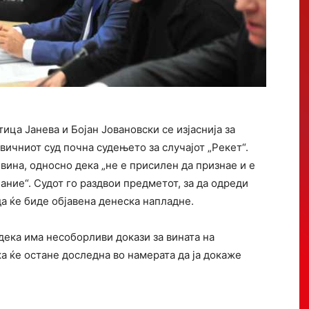
ца Јанева и Бојан Јовановски се изјаснија за
вичниот суд почна судењето за случајот „Рекет“.
ина, односно дека „не е присилен да признае и е
ание“. Судот го раздвои предметот, за да одреди
а ќе биде објавена денеска напладне.
дека има несоборливи докази за вината на
а ќе остане доследна во намерата да ја докаже