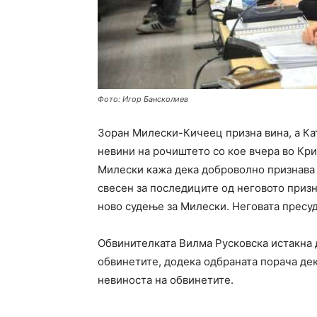
Фото: Игор Бансколиев
Зоран Милески-Кичеец призна вина, а Кати
невини на рочиштето со кое вчера во Кри
Милески кажа дека доброволно признава в
свесен за последиците од неговото призн
ново судење за Милески. Неговата пресуд
Обвинителката Вилма Русковска истакна 
обвинетите, додека одбраната порача дек
невиноста на обвинетите.