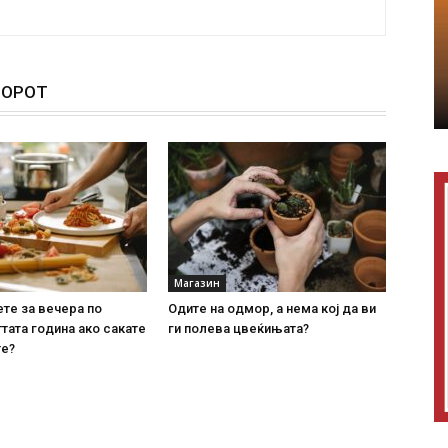
ТОРОТ
Магазин
ете за вечера по
Одите на одмор, а нема кој да ви
тата година ако сакате
ги полева цвеќињата?
те?