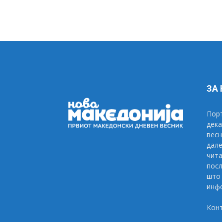
ЗА
Порт
дека
весн
дале
чита
посл
што 
инфо
Кон