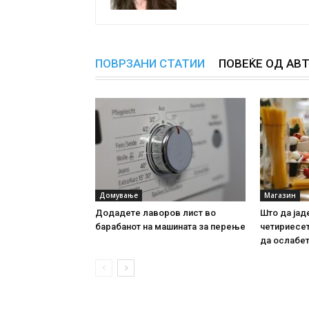
ПОВРЗАНИ СТАТИИ
ПОВЕЌЕ ОД АВ
Домување
Магазин
Додадете лаворов лист во
Што да јад
барабанот на машината за перење
четириесет
да ослабе