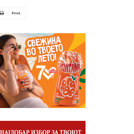
Print