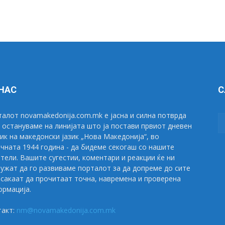
 НАС
С
алот novamakedonija.com.mk е јасна и силна потврда
 остануваме на линијата што ја постави првиот дневен
ик на македонски јазик „Нова Македонија“, во
чната 1944 година - да бидеме секогаш со нашите
тели. Вашите сугестии, коментари и реакции ќе ни
ужат да го развиваме порталот за да допреме до сите
сакаат да прочитаат точна, навремена и проверена
рмација.
такт:
nm@novamakedonija.com.mk