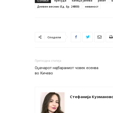
ОЗНАКИ
пресуда
катица јанева
рекет
Дневен весник (Ед. бр. 24800)
невиност
Сподели
Претходна статија
Oџачарот најбараниот човек есенва
во Кичево
Стефанија Кузманов