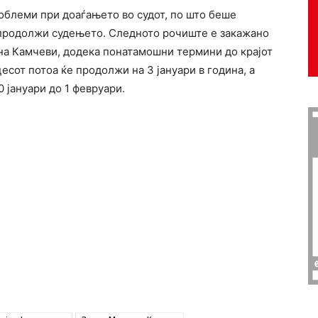
облеми при доаѓањето во судот, по што беше
 продолжи судењето. Следното рочиште е закажано
Ана Камчеви, додека понатамошни термини до крајот
цесот потоа ќе продолжи на 3 јануари в година, а
 јануари до 1 февруари.