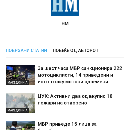
НМ
ПОВРЗАНИ СТАТИИ
ПОВЕЌЕ ОД АВТОРОТ
За шест часа МВР санкционира 222
мотоциклисти, 14 приведени и
исто толку мотори одземени
МАКЕДОНИЈА
ЦУК: Активни два од вкупно 18
пожари на отворено
МАКЕДОНИЈА
МВР приведе 15 лица за