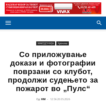
МАКЕДОНИЈА
Хроника
Со приложување
докази и фотографии
поврзани со клубот,
продолжи судењето за
пожарот во „Пулс“
Од
НМ
-
12:56 20.05.2026