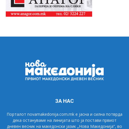
ЗА НАС
Порталот novamakedonija.com.mk е јасна и силна потврда
дека остануваме на линијата што ја постави првиот
дневен весник на македонски јазик „Нова Македонија“, во