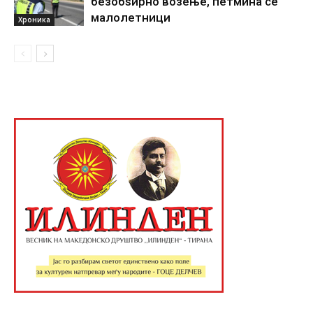
безобѕирно возење, петмина се
малолетници
Хроника