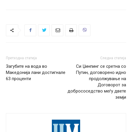
Претходна статија
Следна статија
Загубите на вода во
Си Џинпинг се сретна со
Македонија лани достигнале
Путин, договорено идно
63 проценти
продолжување на
Договорот за
добрососедство меѓу двете
земји