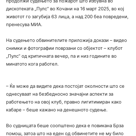
продолжи судењето за пожарот што избувна во
дискотеката „Пулс“ во Кочани на 16 март 2025, во кој
животот го загубија 63 лица, а над 200 беа повредени,
пренесува МИА.
На судењето обвинителите приложија докази – видео
снимки и фотографии поврзани со објектот – клубот
„Пулс“ од критичната вечер, па и низ годините во
минатото кога работел.
– Ќе може да видите дека постојат околности што се
однесуваат на безбедносно значајни аспекти за
работењето на овој клуб, правно лигитимиран како
кабаре – беше кажано на денешното судење.
Во судницата беше соопштено дека е повикана Брза
помош, затоа што на еден од обвинетите не му било