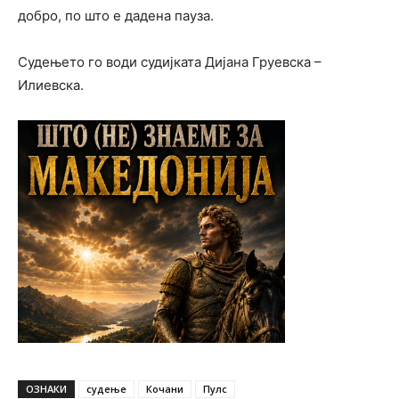
добро, по што е дадена пауза.
Судењето го води судијката Дијана Груевска –
Илиевска.
ОЗНАКИ
судење
Кочани
Пулс