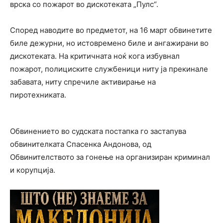
врска со пожарот во дискотеката „Пулс“.
Според наводите во предметот, на 16 март обвинетите
биле дежурни, но истовремено биле и ангажирани во
дискотеката. На критичната ноќ кога избувнал
пожарот, полициските службеници ниту ја прекинале
забавата, ниту спречиле активирање на
пиротехниката.
Обвинението во судската постапка го застапува
обвинителката Спасенка Андонова, од
Обвинителството за гонење на организиран криминал
и корупција.