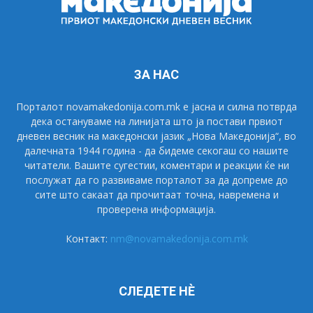
ЗА НАС
Порталот novamakedonija.com.mk е јасна и силна потврда
дека остануваме на линијата што ја постави првиот
дневен весник на македонски јазик „Нова Македонија“, во
далечната 1944 година - да бидеме секогаш со нашите
читатели. Вашите сугестии, коментари и реакции ќе ни
послужат да го развиваме порталот за да допреме до
сите што сакаат да прочитаат точна, навремена и
проверена информација.
Контакт:
nm@novamakedonija.com.mk
СЛЕДЕТЕ НÈ