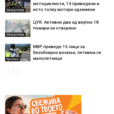
мотоциклисти, 14 приведени и
исто толку мотори одземени
МАКЕДОНИЈА
ЦУК: Активни два од вкупно 18
пожари на отворено
МАКЕДОНИЈА
МВР приведе 15 лица за
безобѕирно возење, петмина се
малолетници
Хроника