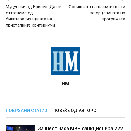
Муцунски од Брисел: Да се
Соништата на нашите поети
оттргнеме од
во срцевината на
билатерализацијата на
програмата
пристапните критериуми
НМ
ПОВРЗАНИ СТАТИИ
ПОВЕЌЕ ОД АВТОРОТ
За шест часа МВР санкционира 222