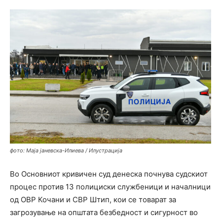
фото: Маја јаневска-Илиева / Илустрација
Во Основниот кривичен суд денеска почнува судскиот
процес против 13 полициски службеници и началници
од ОВР Кочани и СВР Штип, кои се товарат за
загрозување на општата безбедност и сигурност во