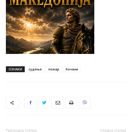
ОЗНАКИ
судење
пожар
Кочани
Претходна статија
Следна статија