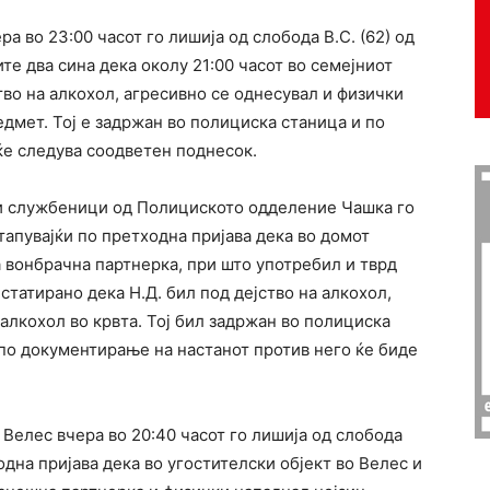
 во 23:00 часот го лишиja од слобода В.С. (62) од
ите два сина дека околу 21:00 часот во семејниот
ство на алкохол, агресивно се однесувал и физички
редмет. Тој е задржан во полициска станица и по
ќе следува соодветен поднесок.
ки службеници од Полициското одделение Чашка го
тапувајќи по претходна пријава дека во домот
 вонбрачна партнерка, при што употребил и тврд
татирано дека Н.Д. бил под дејство на алкохол,
лкохол во крвта. Тој бил задржан во полициска
 по документирање на настанот против него ќе биде
Велес вчера во 20:40 часот го лишија од слобода
одна пријава дека во угостителски објект во Велес и