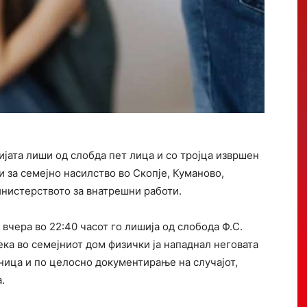
јата лиши од слобда пет лица и со тројца извршен
и за семејно насилство во Скопје, Куманово,
нистерството за внатрешни работи.
чера во 22:40 часот го лишија од слобода Ф.С.
ека во семејниот дом физички ја нападнал неговата
аница и по целосно документирање на случајот,
.