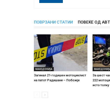
ПОВРЗАНИ СТАТИИ
ПОВЕЌЕ ОД АВ
МАКЕДОНИЈА
МАКЕДОНИЈ
Загинал 21-годишен мотоциклист
За шест ча
на патот Радишани – Побожје
222 мотоци
исто толку