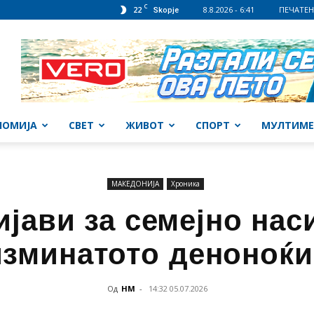
C
22
8.8.2026 - 6:41
ПЕЧАТЕН
Skopje
НОМИЈА
СВЕТ
ЖИВОТ
СПОРТ
МУЛТИМЕ
МАКЕДОНИЈА
Хроника
ијави за семејно нас
изминатото деноноќи
Од
НМ
-
14:32 05.07.2026