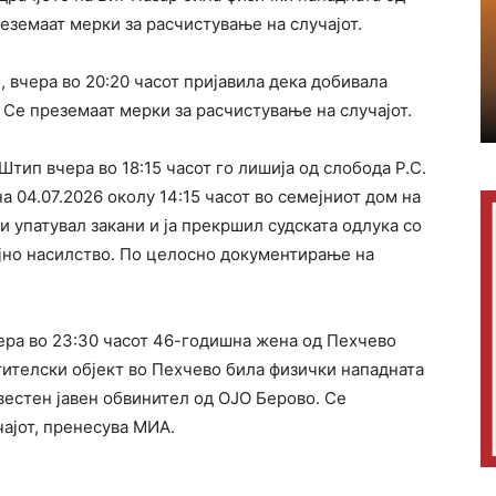
преземаат мерки за расчистување на случајот.
, вчера во 20:20 часот пријавила дека добивала
 Се преземаат мерки за расчистување на случајот.
ип вчера во 18:15 часот го лишија од слобода Р.С.
на 04.07.2026 околу 14:15 часот во семејниот дом на
 упатувал закани и ја прекршил судската одлука со
ејно насилство. По целосно документирање на
ера во 23:30 часот 46-годишна жена од Пехчево
стителски објект во Пехчево била физички нападната
звестен јавен обвинител од ОЈО Берово. Се
ајот, пренесува МИА.