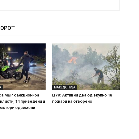
ТОРОТ
А
МАКЕДОНИЈА
са МВР санкционира
ЦУК: Активни два од вкупно 18
клисти, 14 приведени и
пожари на отворено
 мотори одземени