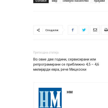
ОЗНАКИ
мвр
семејно насилство
пријави
Сподели
Претходна статија
Во овие две години, сервисирани или
репрограмирани се приближно 4,5 – 4,6
милијарди евра, рече Мицкоски
НМ