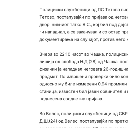
Полициски службеници од ПС Тетово вчера
Тетово, постапувајќи по пријава од негов
двор, нивниот татко В.С., кој бил под деј
ги нападнал, а се заканувал и со остар п
документирање на случајот, против него 
Вчера во 22:10 часот во Чашка, полицис
лишија од слобода Н.Д.(28) од Чашка, пос
физички ја нападнал неговата 26-годишна
предмет. По извршени проверки било конс
односно му биле измерени 0,94 промили а
станица, известен бил јавен обвинител и
поднесена соодветна пријава.
Во Велес, полициски службеници од СВР 
Д.Ш.(24) од Велес, постапувајќи по претх