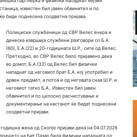
ранешна партнерка и физички нападнал нејзин
станица, известен бил јавен обвинител и по
ќе биде поднесена соодветна пријава.
Полициски службеници од СВР Велес вчера и
денеска извршија службени разговори со Б.А.
(60), Е.А.(22) и 20-годишната Ш.Р., сите од Велес.
Претходно, во СВР Велес било пријавено дека
во домот, Б.А.(32) од Велес бил физички
нападнат од неговиот брат Е.А. кој употребил и
дрвен предмет, а потоа и од неговата снаа Ш.Р. и
неговиот татко Б.А.. Известен бил јавен
обвинител и по целосно расчистување и
документирање на настанот ќе бидат поднесени
соодветни пријави.
-годишна жена од Скопје пријави дека на 04.07.2026
одрачјето на Бит Пазар била физички нападната од