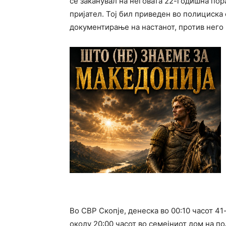
се заканувал на неговата 22-годишна по
пријател. Тој бил приведен во полициска 
документирање на настанот, против него 
Во СВР Скопје, денеска во 00:10 часот 41
околу 20:00 часот во семејниот дом на п