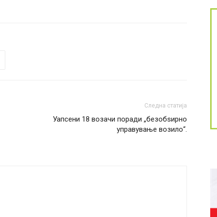
Следна статија
Уапсени 18 возачи поради „безобѕирно
управување возило“.