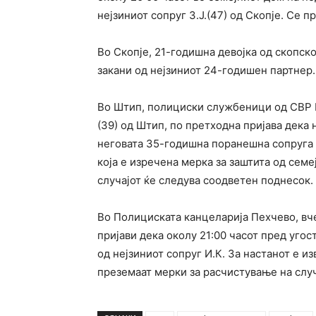
нејзиниот сопруг З.Ј.(47) од Скопје. Се 
Во Скопје, 21-годишна девојка од скопско
закани од нејзиниот 24-годишен партнер.
Во Штип, полициски службеници од СВР Шт
(39) од Штип, по претходна пријава дека 
неговата 35-годишна поранешна сопруга и
која е изречена мерка за заштита од сем
случајот ќе следува соодветен поднесок.
Во Полициската канцеларија Пехчево, вч
пријави дека околу 21:00 часот пред уго
од нејзиниот сопруг И.К. За настанот е и
преземаат мерки за расчистување на случ