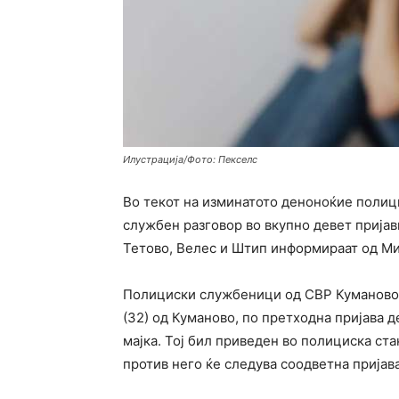
Илустрација/Фото: Пекселс
Во текот на изминатото деноноќие полици
службен разговор во вкупно девет пријав
Тетово, Велес и Штип информираат од Ми
Полициски службеници од СВР Куманово в
(32) од Куманово, по претходна пријава д
мајка. Тој бил приведен во полициска ст
против него ќе следува соодветна пријава