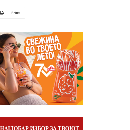
Print