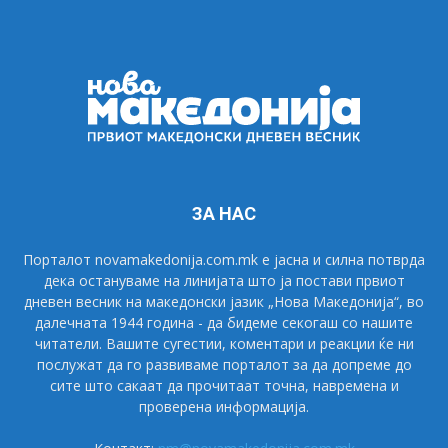
ЗА НАС
Порталот novamakedonija.com.mk е јасна и силна потврда
дека остануваме на линијата што ја постави првиот
дневен весник на македонски јазик „Нова Македонија“, во
далечната 1944 година - да бидеме секогаш со нашите
читатели. Вашите сугестии, коментари и реакции ќе ни
послужат да го развиваме порталот за да допреме до
сите што сакаат да прочитаат точна, навремена и
проверена информација.