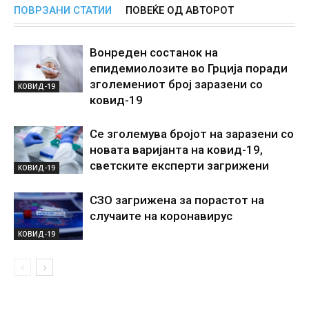
ПОВРЗАНИ СТАТИИ
ПОВЕЌЕ ОД АВТОРОТ
Вонреден состанок на
епидемиолозите во Грција поради
зголемениот број заразени со
КОВИД-19
ковид-19
Се зголемува бројот на заразени со
новата варијанта на ковид-19,
светските експерти загрижени
КОВИД-19
СЗО загрижена за порастот на
случаите на коронавирус
КОВИД-19