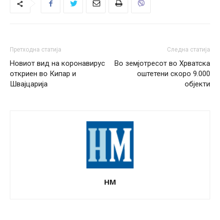
Претходна статија
Следна статија
Новиот вид на коронавирус
Во земјотресот во Хрватска
откриен во Кипар и
оштетени скоро 9.000
Швајцарија
објекти
НМ