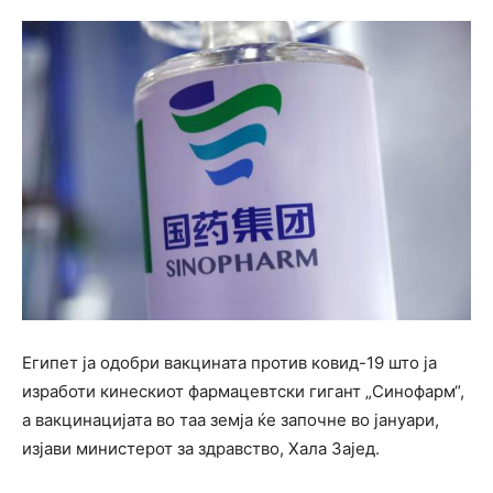
Египет ја одобри вакцината против ковид-19 што ја
изработи кинескиот фармацевтски гигант „Синофарм“,
а вакцинацијата во таа земја ќе започне во јануари,
изјави министерот за здравство, Хала Зајед.