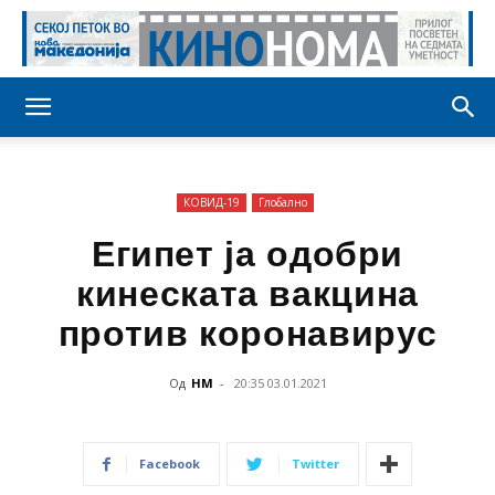
КОВИД-19
Глобално
Египет ја одобри
кинеската вакцина
против коронавирус
Од
НМ
-
20:35 03.01.2021
Facebook
Twitter