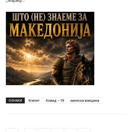
„Фајзер“.
ОЗНАКИ
Египет
Ковид – 19
кинеска вакцина