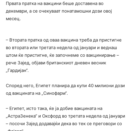
Првата пратка на вакцини беше доставена во
декември, а се очекуваат понатамошни дози овој
месец.
– Втората пратка од оваа вакцина треба да пристигне
во втората или третата недела од јануари и веднаш
штом ќе пристигне, ќе започнеме со вакцинирање –
рече Зајед, објави британскиот дневен весник
„Гардијан“.
Според него, Египет планира да купи 40 милиони дози
од вакцината на „Синофарм“.
– Египет, исто така, ќе ја добие вакцината на
„АстраЗенека“ и Оксфорд во третата недела од јануари
– посочи Зајед додавајќи дека во тек се преговори со