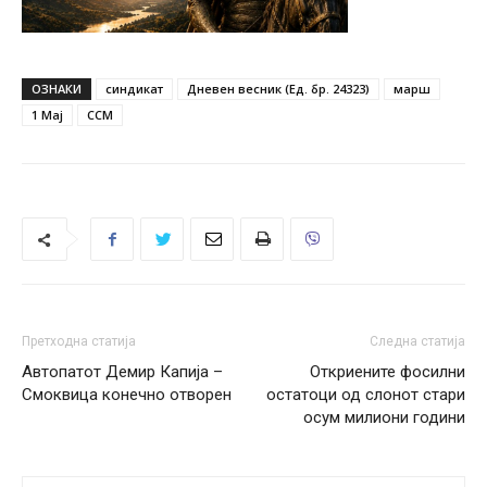
ОЗНАКИ
синдикат
Дневен весник (Ед. бр. 24323)
марш
1 Мај
ССМ
Претходна статија
Следна статија
Автопатот Демир Капија –
Откриените фосилни
Смоквица конечно отворен
остатоци од слонот стари
осум милиони години