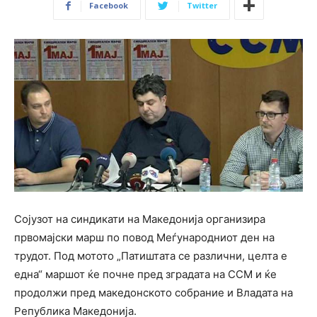
Facebook
Twitter
Сојузот на синдикати на Македонија организира
првомајски марш по повод Меѓународниот ден на
трудот. Под мотото „Патиштата се различни, целта е
една“ маршот ќе почне пред зградата на ССМ и ќе
продолжи пред македонското собрание и Владата на
Република Македонија.