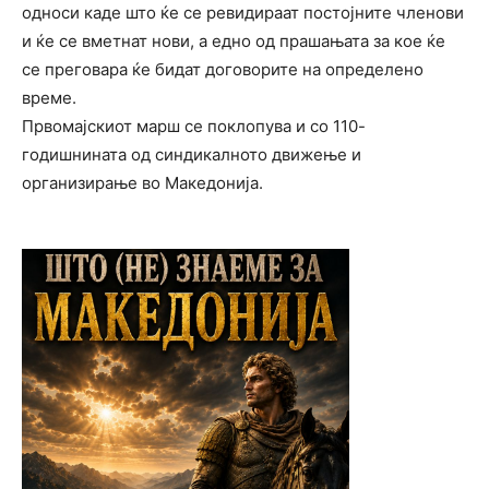
односи каде што ќе се ревидираат постојните членови
и ќе се вметнат нови, а едно од прашањата за кое ќе
се преговара ќе бидат договорите на определено
време.
Првомајскиот марш се поклопува и со 110-
годишнината од синдикалното движење и
организирање во Македонија.