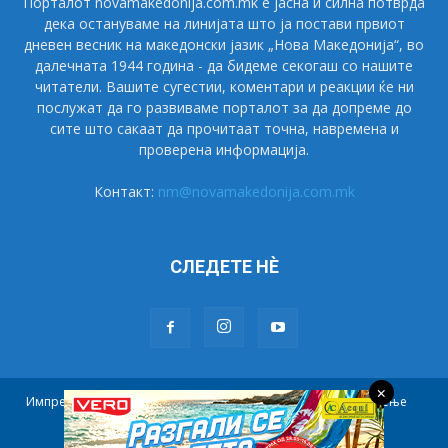
Порталот novamakedonija.com.mk е јасна и силна потврда
дека остануваме на линијата што ја постави првиот
дневен весник на македонски јазик „Нова Македонија“, во
далечната 1944 година - да бидеме секогаш со нашите
читатели. Вашите сугестии, коментари и реакции ќе ни
послужат да го развиваме порталот за да допреме до
сите што сакаат да прочитаат точна, навремена и
проверена информација.
Контакт:
nm@novamakedonija.com.mk
СЛЕДЕТЕ НÈ
×
Импресум
Маркетинг
Претплата
Правила на користење
Контакт