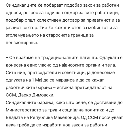
Синдикалците ќе побараат подобар закон за работни
односи, регрес за годишен одмор за сите работници,
подобар општ колективен договор за приватниот и за
јавниот сектор. Тие ќе кажат и стоп за мобингот и за
зголемувањето на старосната граница за
пензионирање.
– Се враќаме на традиционалните патишта. Одлуката е
донесена едногласно од највисоките органи и тела.
Сите ние, претседатели и советници, ја донесовме
одлуката на 1 Мај да се маршира и да се кажат
работничките барања – истакна претседателот на
ССМ, Дарко Димовски.
Синдикалните барања, како што рече, се доставени до
Министерството за труд и социјална политика и до
Владата на Република Македонија. Од ССМ посочуваат
дека треба да се изработи нов закон за работни