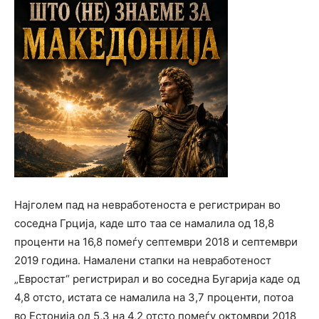
Најголем пад на невработеноста е регистриран во
соседна Грција, каде што таа се намалила од 18,8
проценти на 16,8 помеѓу септември 2018 и септември
2019 година. Намалени стапки на невработеност
„Евростат“ регистрирал и во соседна Бугарија каде од
4,8 отсто, истата се намалила на 3,7 проценти, потоа
во Естонија од 5,3 на 4,2 отсто помеѓу октомври 2018