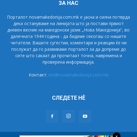
ЗА НАС
Порталот novamakedonija.com.mk е јасна и силна потврда
дека остануваме на линијата што ја постави првиот
дневен весник на македонски јазик „Нова Македонија“, во
далечната 1944 година - да бидеме секогаш со нашите
читатели. Вашите сугестии, коментари и реакции ќе ни
послужат да го развиваме порталот за да допреме до
сите што сакаат да прочитаат точна, навремена и
проверена информација.
Контакт:
nm@novamakedonija.com.mk
СЛЕДЕТЕ НÈ
×