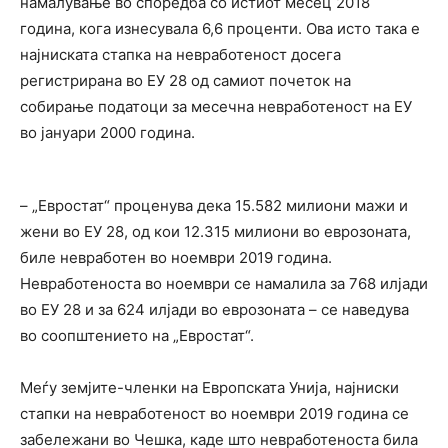
намалување во споредба со истиот месец 2018
година, кога изнесувала 6,6 проценти. Ова исто така е
најниската стапка на невработеност досега
регистрирана во ЕУ 28 од самиот почеток на
собирање податоци за месечна невработеност на ЕУ
во јануари 2000 година.
– „Евростат“ проценува дека 15.582 милиони мажи и
жени во ЕУ 28, од кои 12.315 милиони во еврозоната,
биле невработен во ноември 2019 година.
Невработеноста во ноември се намалила за 768 илјади
во ЕУ 28 и за 624 илјади во еврозоната – се наведува
во соопштението на „Евростат“.
Меѓу земјите-членки на Европската Унија, најниски
стапки на невработеност во ноември 2019 година се
забележани во Чешка, каде што невработеноста била