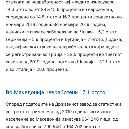
стапката на невработеност кај младите изнесувала
14,3 отсто во ЕУ 28 и 15,6 проценти во еврозоната,
споредено со 14,8 отсто и 16,3 проценти соодветно во
ноември 2018 година. Во ноември 2019 година,
најниски стапки се забележани во Чешка – 5,2 отсто,
Германија – 5,9 проценти и Бугарија – 7 отсто. Додека,
пак, највисоки стапки на невработеноста кај младите
се регистрирани во Грција – 32,5 проценти во третиот
квартал од 2019 година, потоа во Шпанија – 32,1 отсто
и во Италија – 28,6 проценти.
Во Македонија невработени 17,1 отсто
Според податоците на Државниот завод за статистика,
во третото тримесечје од 2019 година, активното
население во Македонија изнесува 964.248 лица, од
кои вработени се 799.546, а 164.702 лица се