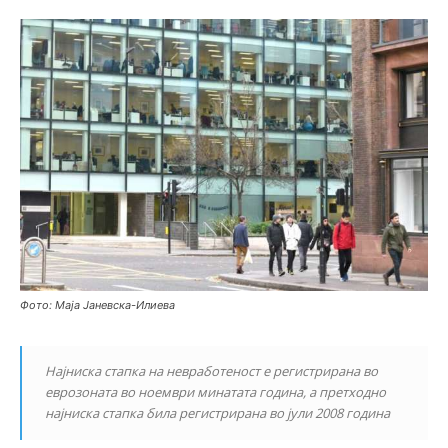
Фото: Маја Јаневска-Илиева
Најниска стапка на невработеност е регистрирана во
еврозоната во ноември минатата година, а претходно
најниска стапка била регистрирана во јули 2008 година