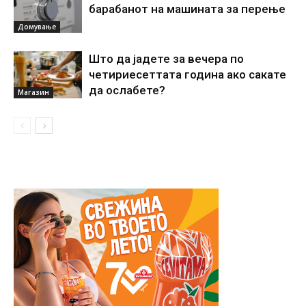
барабанот на машината за перење
Домување
Што да јадете за вечера по
четириесеттата година ако сакате
да ослабете?
Магазин