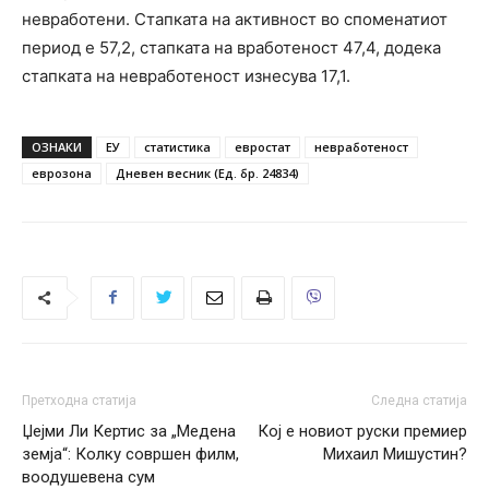
невработени. Стапката на активност во споменатиот
период е 57,2, стапката на вработеност 47,4, додека
стапката на невработеност изнесува 17,1.
ОЗНАКИ
ЕУ
статистика
евростат
невработеност
еврозона
Дневен весник (Ед. бр. 24834)
Претходна статија
Следна статија
Џејми Ли Кертис за „Медена
Кој е новиот руски премиер
земја“: Колку совршен филм,
Михаил Мишустин?
воодушевена сум