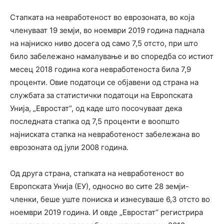
Стапката на невработеност во еврозоната, во која
членуваат 19 земји, во ноември 2019 година паднала
на најниско ниво досега од само 7,5 отсто, при што
било забележано намалување и во споредба со истиот
месец 2018 година кога невработеноста била 7,9
проценти. Овие податоци се објавени од страна на
службата за статистички податоци на Европската
Унија, „Евростат“, од каде што посочуваат дека
последната стапка од 7,5 проценти е воопшто
најниската стапка на невработеност забележана во
еврозоната од јули 2008 година.
Од друга страна, стапката на невработеност во
Европската Унија (ЕУ), односно во сите 28 земји-
членки, беше уште пониска и изнесуваше 6,3 отсто во
ноември 2019 година. И овде „Евростат“ регистрира