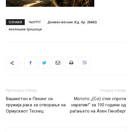
ОЗНАКИ
ЧетГПТ
Дневен весник (Ед. бр. 26682)
еколошки трошоци
Претходна статија
Следна статија
Вашингтон и Пекинг си
Мотото „(Со) стих спроти
пружија рака за отворање на
наратив!“ за 100 години од
Ормускиот Теснец
раѓањето на Ален Гинзберг