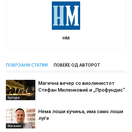
НМ
ПОВРЗАНИ СТАТИИ
ПОВЕЌЕ ОД АВТОРОТ
Магична вечер со виолинистот
Стефан Миленковиќ и „Профундис“
Култура
Нема лоши кучиња, има само лоши
луѓе
Магазин