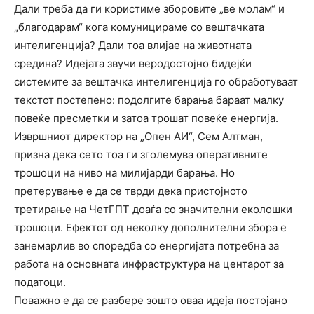
Дали треба да ги користиме зборовите „ве молам“ и
„благодарам“ кога комуницираме со вештачката
интелигенција? Дали тоа влијае на животната
средина? Идејата звучи веродостојно бидејќи
системите за вештачка интелигенција го обработуваат
текстот постепено: подолгите барања бараат малку
повеќе пресметки и затоа трошат повеќе енергија.
Извршниот директор на „Опен АИ“, Сем Алтман,
призна дека сето тоа ги зголемува оперативните
трошоци на ниво на милијарди барања. Но
претерување е да се тврди дека пристојното
третирање на ЧетГПТ доаѓа со значителни еколошки
трошоци. Ефектот од неколку дополнителни збора е
занемарлив во споредба со енергијата потребна за
работа на основната инфраструктура на центарот за
податоци.
Поважно е да се разбере зошто оваа идеја постојано