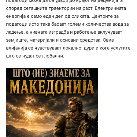
податоци може да се удвои до крајот на деценијата
според сегашните траектории на раст. Електричната
енергија е само еден дел од сликата. Центрите за
податоци исто така бараат големи количества вода за
ладење, а нивната изградба и работење вклучуваат
земјиште, материјали и основни средства. Овие
влијанија се чувствуваат локално, дури и кога услугите
што се нудат се глобални.