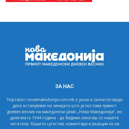
ЗА НАС
Порталот novamakedonija.com.mk е јасна и силна потврда
дека остануваме на линијата што ја постави првиот
дневен весник на македонски јазик „Нова Македонија“, во
далечната 1944 година - да бидеме секогаш со нашите
читатели. Вашите сугестии, коментари и реакции ќе ни