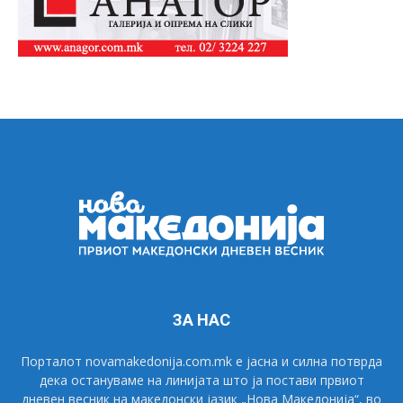
ЗА НАС
Порталот novamakedonija.com.mk е јасна и силна потврда
дека остануваме на линијата што ја постави првиот
дневен весник на македонски јазик „Нова Македонија“, во