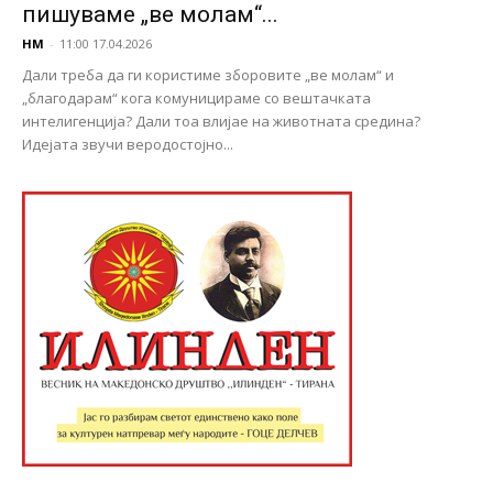
пишуваме „ве молам“...
НМ
-
11:00 17.04.2026
Дали треба да ги користиме зборовите „ве молам“ и
„благодарам“ кога комуницираме со вештачката
интелигенција? Дали тоа влијае на животната средина?
Идејата звучи веродостојно...