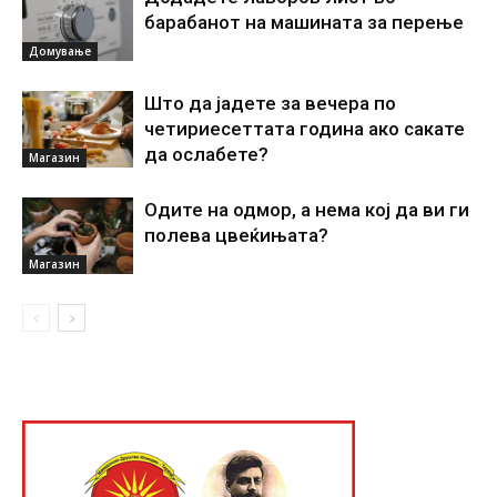
барабанот на машината за перење
Домување
Што да јадете за вечера по
четириесеттата година ако сакате
да ослабете?
Магазин
Одите на одмор, а нема кој да ви ги
полева цвеќињата?
Магазин