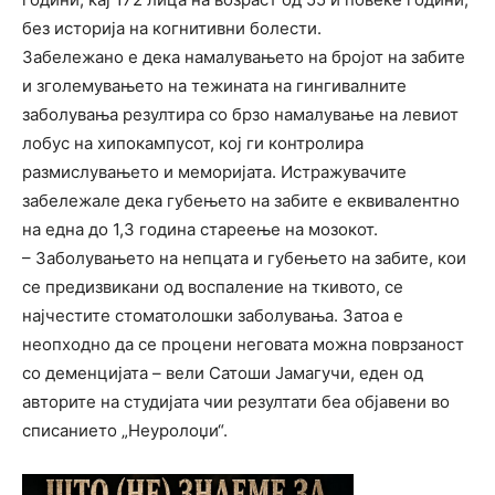
без историја на когнитивни болести.
Забележано е дека намалувањето на бројот на забите
и зголемувањето на тежината на гингивалните
заболувања резултира со брзо намалување на левиот
лобус на хипокампусот, кој ги контролира
размислувањето и меморијата. Истражувачите
забележале дека губењето на забите е еквивалентно
на една до 1,3 година стареење на мозокот.
– Заболувањето на непцата и губењето на забите, кои
се предизвикани од воспаление на ткивото, се
најчестите стоматолошки заболувања. Затоа е
неопходно да се процени неговата можна поврзаност
со деменцијата – вели Сатоши Јамагучи, еден од
авторите на студијата чии резултати беа објавени во
списанието „Неуролоџи“.