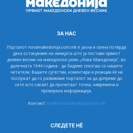
ЗА НАС
Порталот novamakedonija.com.mk е јасна и силна потврда
дека остануваме на линијата што ја постави првиот
дневен весник на македонски јазик „Нова Македонија“, во
далечната 1944 година - да бидеме секогаш со нашите
читатели. Вашите сугестии, коментари и реакции ќе ни
послужат да го развиваме порталот за да допреме до
сите што сакаат да прочитаат точна, навремена и
проверена информација.
Контакт:
nm@novamakedonija.com.mk
СЛЕДЕТЕ НÈ