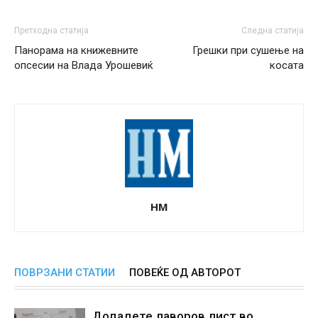
Претходна статија
Следна статија
Панорама на книжевните
Грешки при сушење на
опсесии на Влада Урошевиќ
косата
НМ
ПОВРЗАНИ СТАТИИ
ПОВЕЌЕ ОД АВТОРОТ
Додадете лаворов лист во