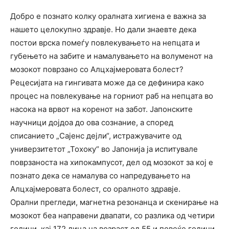
Добро е познато колку оралната хигиена е важна за
нашето целокупно здравје. Но дали знаевте дека
постои врска помеѓу повлекувањето на непцата и
губењето на забите и намалувањето на волуменот на
мозокот поврзано со Алцхајмеровата болест?
Рецесијата на гингивата може да се дефинира како
процес на повлекување на горниот раб на непцата во
насока на врвот на коренот на забот. Јапонските
научници дојдоа до ова сознание, а според
списанието „Сајенс дејли“, истражувачите од
универзитетот „Тохоку“ во Јапонија ја испитувале
поврзаноста на хипокампусот, дел од мозокот за кој е
познато дека се намалува со напредувањето на
Алцхајмеровата болест, со оралното здравје.
Орални прегледи, магнетна резонанца и скенирање на
мозокот беа направени двапати, со разлика од четири
години, кај 172 лица на возраст од 55 и повеќе години,