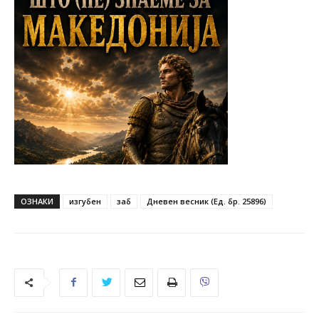
ОЗНАКИ
изгубен
заб
Дневен весник (Ед. бр. 25896)