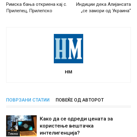
Римска бања откриена кај с.
Индиции дека Алијансата
Прилепец, Прилепско
„се замори од Украина“
НМ
ПОВРЗАНИ СТАТИИ
ПОВЕЌЕ ОД АВТОРОТ
Како да се одреди цената за
користење вештачка
интелигенциjа?
Техно