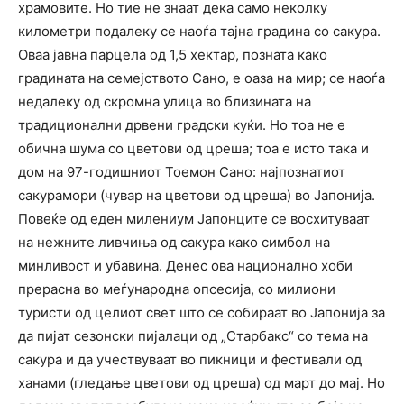
храмовите. Но тие не знаат дека само неколку
километри подалеку се наоѓа тајна градина со сакура.
Оваа јавна парцела од 1,5 хектар, позната како
градината на семејството Сано, е оаза на мир; се наоѓа
недалеку од скромна улица во близината на
традиционални дрвени градски куќи. Но тоа не е
обична шума со цветови од цреша; тоа е исто така и
дом на 97-годишниот Тоемон Сано: најпознатиот
сакурамори (чувар на цветови од цреша) во Јапонија.
Повеќе од еден милениум Јапонците се восхитуваат
на нежните ливчиња од сакура како симбол на
минливост и убавина. Денес ова национално хоби
прерасна во меѓународна опсесија, со милиони
туристи од целиот свет што се собираат во Јапонија за
да пијат сезонски пијалаци од „Старбакс“ со тема на
сакура и да учествуваат во пикници и фестивали од
ханами (гледање цветови од цреша) од март до мај. Но