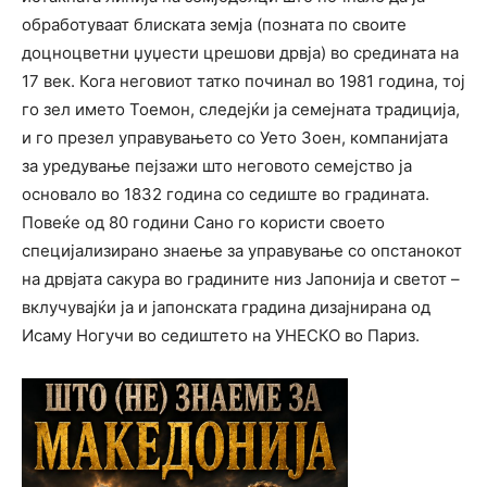
обработуваат блиската земја (позната по своите
доцноцветни џуџести црешови дрвја) во средината на
17 век. Кога неговиот татко починал во 1981 година, тој
го зел името Тоемон, следејќи ја семејната традиција,
и го презел управувањето со Уето Зоен, компанијата
за уредување пејзажи што неговото семејство ја
основало во 1832 година со седиште во градината.
Повеќе од 80 години Сано го користи своето
специјализирано знаење за управување со опстанокот
на дрвјата сакура во градините низ Јапонија и светот –
вклучувајќи ја и јапонската градина дизајнирана од
Исаму Ногучи во седиштето на УНЕСКО во Париз.