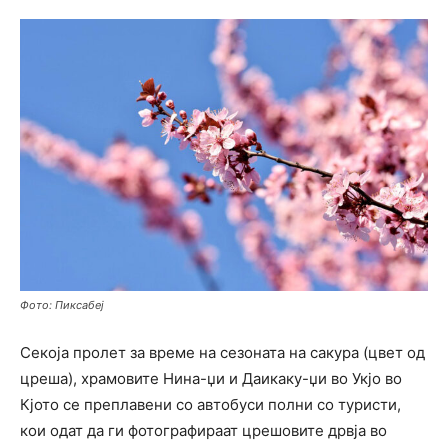
Фото: Пиксабеј
Секоја пролет за време на сезоната на сакура (цвет од
цреша), храмовите Нина-џи и Даикаку-џи во Укјо во
Кјото се преплавени со автобуси полни со туристи,
кои одат да ги фотографираат црешовите дрвја во