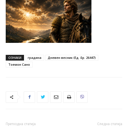
ОЗНАКИ
градина
Дневен весник (Ед. бр. 26447)
Тоемон Сано
Претходна статија
Следна статија