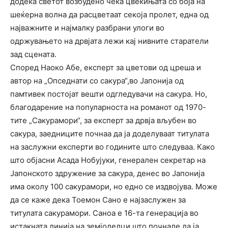
додека светот возбудено чека цвеќињата со боја на
шеќерна волна да расцветаат секоја пролет, една од
најважните и најмалку разбрани улоги во
одржувањето на дрвјата лежи кај нивните старатели
зад сцената.
Според Наоко Абе, експерт за цветови од цреша и
автор на „Опседнати со сакура“,во Јапонија од
памтивек постојат вешти одгледувачи на сакура. Но,
благодарение на популарноста на романот од 1970-
тите „Сакурамори“, за експерт за дрвја вљубен во
сакура, заедниците почнаа да ја доделуваат титулата
на заслужни експерти во годините што следуваа. Како
што објасни Асада Нобујуки, генерален секретар на
Јапонското здружение за сакура, денес во Јапонија
има околу 100 сакурамори, но едно се издвојува. Може
да се каже дека Тоемон Сано е најзаслужен за
титулата сакурамори. Саноа е 16-та генерација во
истакната линија на земјоделци што почнале да ја