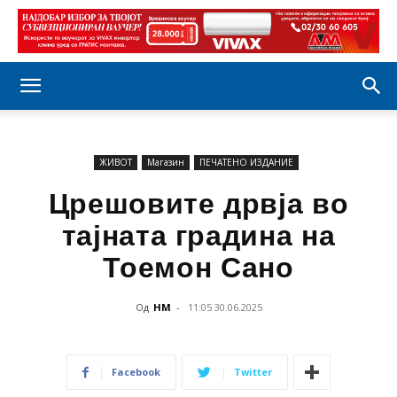
ЖИВОТ
Магазин
ПЕЧАТЕНО ИЗДАНИЕ
Црешовите дрвја во
тајната градина на
Тоемон Сано
Од
НМ
-
11:05 30.06.2025
Facebook
Twitter