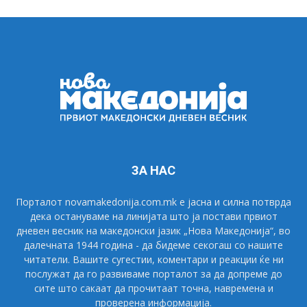
ЗА НАС
Порталот novamakedonija.com.mk е јасна и силна потврда
дека остануваме на линијата што ја постави првиот
дневен весник на македонски јазик „Нова Македонија“, во
далечната 1944 година - да бидеме секогаш со нашите
читатели. Вашите сугестии, коментари и реакции ќе ни
послужат да го развиваме порталот за да допреме до
сите што сакаат да прочитаат точна, навремена и
проверена информација.