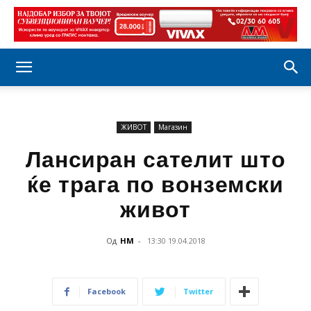
ЖИВОТ
Магазин
Лансиран сателит што
ќе трага по вонземски
живот
Од
НМ
-
13:30 19.04.2018
Facebook
Twitter