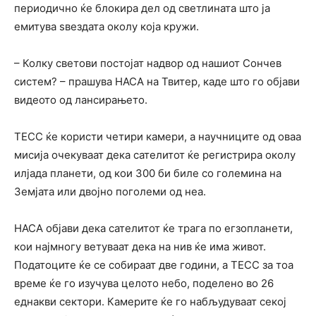
периодично ќе блокира дел од светлината што ја
емитува ѕвездата околу која кружи.
– Колку светови постојат надвор од нашиот Сончев
систем? – прашува НАСА на Твитер, каде што го објави
видеото од лансирањето.
ТЕСС ќе користи четири камери, а научниците од оваа
мисија очекуваат дека сателитот ќе регистрира околу
илјада планети, од кои 300 би биле со големина на
Земјата или двојно поголеми од неа.
НАСА објави дека сателитот ќе трага по егзопланети,
кои најмногу ветуваат дека на нив ќе има живот.
Податоците ќе се собираат две години, а ТЕСС за тоа
време ќе го изучува целото небо, поделено во 26
еднакви сектори. Камерите ќе го набљудуваат секој