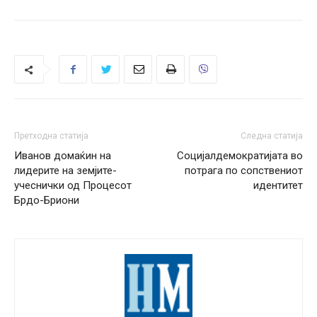
Претходна статија
Следна статија
Иванов домаќин на
Социјалдемократијата во
лидерите на земјите-
потрага по сопствениот
учеснички од Процесот
идентитет
Брдо-Бриони