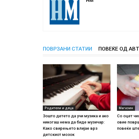
ПОВРЗАНИ СТАТИИ
ПОВЕЌЕ ОД АВ
Родители и деца
Магазин
Зошто детето да учи музика и ако
Со оцет чи
никогаш нема да биде музичар:
овие повр
Како свирењето влијае врз
повеќе ште
детскиот мозок