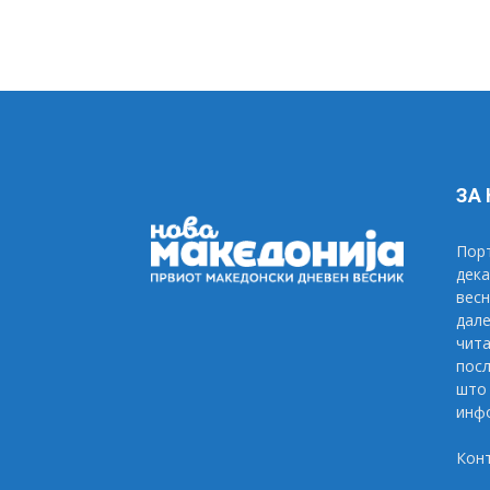
ЗА
Порт
дека
весн
дале
чита
посл
што 
инфо
Кон