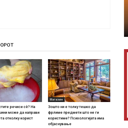
ТОРОТ
Магазин
стите речиси сè? На
Зошто ни е толку тешко да
шини може да направи
фрлиме предмети што не ги
та отколку корист
користиме? Психологијата има
објаснување