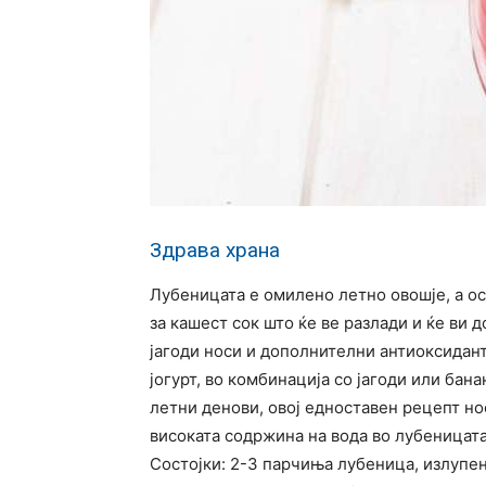
Здрава храна
Лубеницата е омилено летно овошје, а о
за кашест сок што ќе ве разлади и ќе ви 
јагоди носи и дополнителни антиоксидант
јогурт, во комбинација со јагоди или ба
летни денови, овој едноставен рецепт но
високата содржина на вода во лубеницата
Состојки: 2-3 парчиња лубеница, излупен