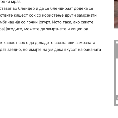
коцки мраз.
стават во блендер и да се блендираат додека се
готвите кашест сок со користење други замрзнати
мбинација со грчки јогурт. Исто така, ако сакате
рај јагодите, можете да замрзнете и коцки од
к кашест сок е да додадете свежа или замрзната
ат заедно, но имајте на ум дека вкусот на бананата