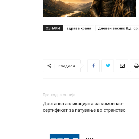
ОЗНАКИ
здрава храна
Дневен весник (Ед. бр.
Сподели
Претходна статија
Достапна апликацијата за комонпас-
сертификат за патување во странство
НМ