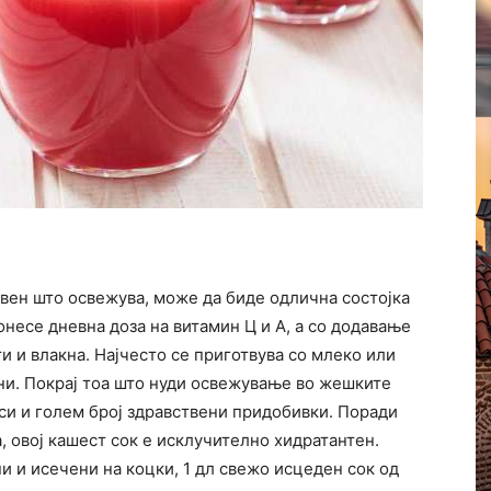
свен што освежува, може да биде одлична состојка
донесе дневна доза на витамин Ц и А, а со додавање
и и влакна. Најчесто се приготвува со млеко или
нани. Покрај тоа што нуди освежување во жешките
си и голем број здравствени придобивки. Поради
, овој кашест сок е исклучително хидратантен.
и и исечени на коцки, 1 дл свежо исцеден сок од