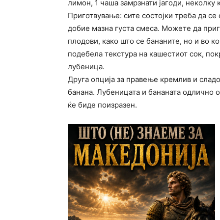
лимон, 1 чаша замрзнати јагоди, неколку 
Приготвување: сите состојки треба да се 
добие мазна густа смеса. Можете да при
плодови, како што се бананите, но и во ко
подебела текстура на кашестиот сок, пок
лубеница.
Друга опција за правење кремлив и сладо
банана. Лубеницата и бананата одлично од
ќе биде поизразен.