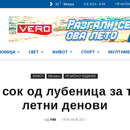
C
22
8.8.2026 - 8:09
ПЕЧАТЕН
Skopje
НОМИЈА
СВЕТ
ЖИВОТ
СПОРТ
МУЛТИМЕ
ЖИВОТ
Магазин
ПЕЧАТЕНО ИЗДАНИЕ
 сок од лубеница за 
летни денови
Од
НМ
-
14:46 04.08.2021