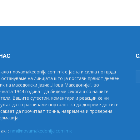
 НАС
С
алот novamakedonija.com.mk е јасна и силна потврда
 остануваме на линијата што ја постави првиот дневен
ик на македонски јазик „Нова Македонија“, во
чната 1944 година - да бидеме секогаш со нашите
тели. Вашите сугестии, коментари и реакции ќе ни
ужат да го развиваме порталот за да допреме до сите
сакаат да прочитаат точна, навремена и проверена
рмација.
такт:
nm@novamakedonija.com.mk