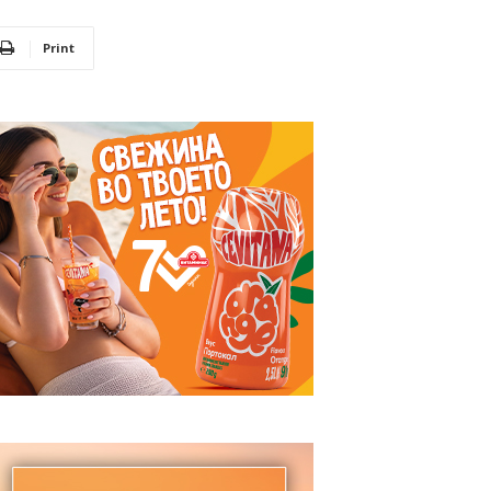
Print