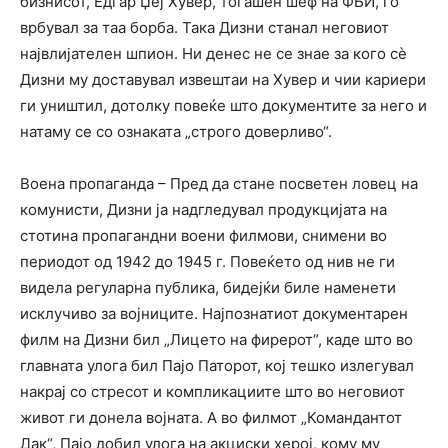
бизнисот, Едгар Џеј Хувер, тогашен шеф на ФБИ, го
врбувал за таа борба. Така Дизни станал неговиот
највлијателен шпион. Ни денес не се знае за кого сѐ
Дизни му доставувал извештаи на Хувер и чии кариери
ги уништил, дотолку повеќе што документите за него и
натаму се со ознаката „строго доверливо“.
Воена пропаганда – Пред да стане посветен ловец на
комунисти, Дизни ја надгледувал продукцијата на
стотина пропагандни воени филмови, снимени во
периодот од 1942 до 1945 г. Повеќето од нив не ги
видела регуларна публика, бидејќи биле наменети
исклучиво за војниците. Најпознатиот документарен
филм на Дизни бил „Лицето на фирерот“, каде што во
главната улога бил Пајо Паторот, кој тешко излегувал
накрај со стресот и компликациите што во неговиот
живот ги донела војната. А во филмот „Командантот
Дак“, Пајо добил улога на акциски херој, кому му