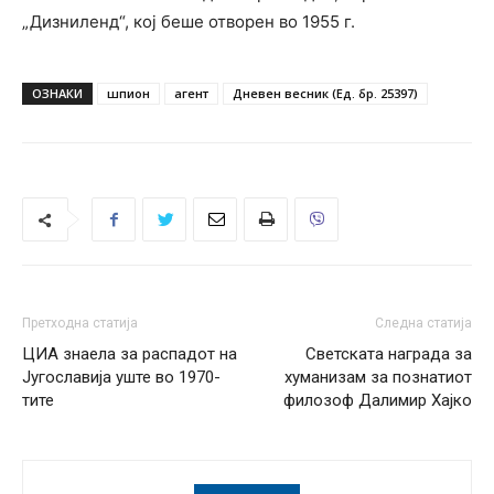
„Дизниленд“, кој беше отворен во 1955 г.
ОЗНАКИ
шпион
агент
Дневен весник (Ед. бр. 25397)
Претходна статија
Следна статија
ЦИА знаела за распадот на
Светската награда за
Југославија уште во 1970-
хуманизам за познатиот
тите
филозоф Далимир Хајко