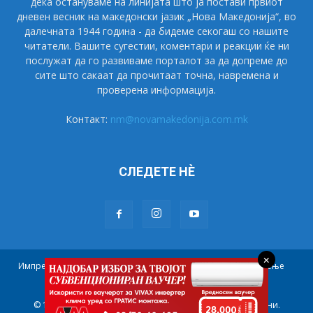
дека остануваме на линијата што ја постави првиот
дневен весник на македонски јазик „Нова Македонија“, во
далечната 1944 година - да бидеме секогаш со нашите
читатели. Вашите сугестии, коментари и реакции ќе ни
послужат да го развиваме порталот за да допреме до
сите што сакаат да прочитаат точна, навремена и
проверена информација.
Контакт:
nm@novamakedonija.com.mk
СЛЕДЕТЕ НÈ
×
Импресум
Маркетинг
Претплата
Правила на користење
Контакт
© 1944 - 2021 НОВА МАКЕДОНИЈА. Сите права се задржани.