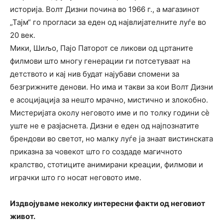
историја. Волт Дизни почина во 1966 г., а магазинот
„Тајм“ го прогласи за еден од највлијателните луѓе во
20 век.
Мики, Шиљо, Пајо Паторот се ликови од цртаните
филмови што многу генерации ги потсетуваат на
детството и кај нив будат најубави спомени за
безгрижните денови. Но има и такви за кои Волт Дизни
е асоцијација за нешто мрачно, мистично и злокобно.
Мистеријата околу неговото име и по толку години сѐ
уште не е разјаснета. Дизни е еден од најпознатите
брендови во светот, но малку луѓе ја знаат вистинската
приказна за човекот што го создаде магичното
кралство, стотиците анимирани креации, филмови и
играчки што го носат неговото име.
Издвојуваме неколку интересни факти од неговиот
живот.