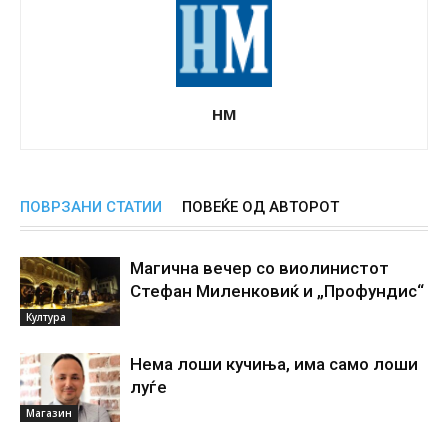
НМ
ПОВРЗАНИ СТАТИИ
ПОВЕЌЕ ОД АВТОРОТ
Магична вечер со виолинистот
Стефан Миленковиќ и „Профундис“
Култура
Нема лоши кучиња, има само лоши
луѓе
Магазин