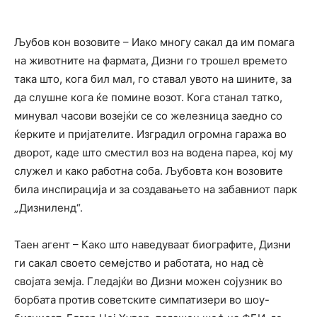
Љубов кон возовите – Иако многу сакал да им помага
на животните на фармата, Дизни го трошел времето
така што, кога бил мал, го ставал увото на шините, за
да слушне кога ќе помине возот. Кога станал татко,
минувал часови возејќи се со железница заедно со
ќерките и пријателите. Изградил огромна гаража во
дворот, каде што сместил воз на водена пареа, кој му
служел и како работна соба. Љубовта кон возовите
била инспирација и за создавањето на забавниот парк
„Дизниленд“.
Таен агент – Како што наведуваат биографите, Дизни
ги сакал своето семејство и работата, но над сѐ
својата земја. Гледајќи во Дизни можен сојузник во
борбата против советските симпатизери во шоу-