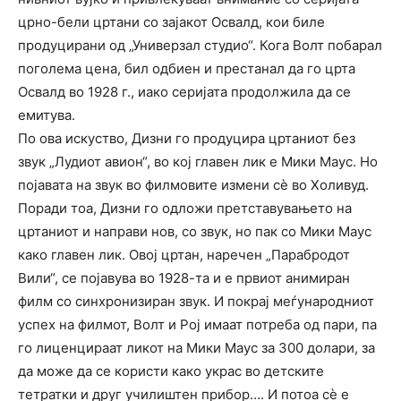
црно-бели цртани со зајакот Освалд, кои биле
продуцирани од „Универзал студио“. Кога Волт побарал
поголема цена, бил одбиен и престанал да го црта
Освалд во 1928 г., иако серијата продолжила да се
емитува.
По ова искуство, Дизни го продуцира цртаниот без
звук „Лудиот авион“, во кој главен лик е Мики Маус. Но
појавата на звук во филмовите измени сѐ во Холивуд.
Поради тоа, Дизни го одложи претставувањето на
цртаниот и направи нов, со звук, но пак со Мики Маус
како главен лик. Овој цртан, наречен „Парабродот
Вили“, се појавува во 1928-та и е првиот анимиран
филм со синхронизиран звук. И покрај меѓународниот
успех на филмот, Волт и Рој имаат потреба од пари, па
го лиценцираат ликот на Мики Маус за 300 долари, за
да може да се користи како украс во детските
тетратки и друг училиштен прибор…. И потоа сѐ е