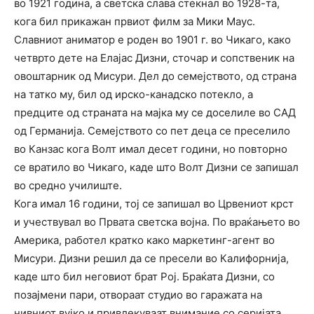
во 1921 година, а светска слава стекнал во 1928-та,
кога бил прикажан првиот филм за Мики Маус.
Славниот аниматор е роден во 1901 г. во Чикаго, како
четврто дете на Елајас Дизни, сточар и сопственик на
овоштарник од Мисури. Дел до семејството, од страна
на татко му, бил од ирско-канадско потекло, а
предците од страната на мајка му се доселиле во САД
од Германија. Семејството со пет деца се преселило
во Канзас кога Волт имал десет години, но повторно
се вратило во Чикаго, каде што Волт Дизни се запишал
во средно училиште.
Кога имал 16 години, тој се запишал во Црвениот крст
и учествувал во Првата светска војна. По враќањето во
Америка, работел кратко како маркетинг-агент во
Мисури. Дизни решил да се пресели во Калифорнија,
каде што бил неговиот брат Рој. Браќата Дизни, со
позајмени пари, отвораат студио во гаражата на
нивниот вујко и привлекуваат внимание со серијата