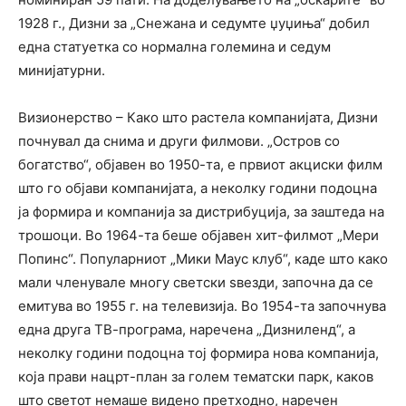
1928 г., Дизни за „Снежана и седумте џуџиња“ добил
една статуетка со нормална големина и седум
минијатурни.
Визионерство – Како што растела компанијата, Дизни
почнувал да снима и други филмови. „Остров со
богатство“, објавен во 1950-та, е првиот акциски филм
што го објави компанијата, а неколку години подоцна
ја формира и компанија за дистрибуција, за заштеда на
трошоци. Во 1964-та беше објавен хит-филмот „Мери
Попинс“. Популарниот „Мики Маус клуб“, каде што како
мали членувале многу светски ѕвезди, започна да се
емитува во 1955 г. на телевизија. Во 1954-та започнува
една друга ТВ-програма, наречена „Дизниленд“, а
неколку години подоцна тој формира нова компанија,
која прави нацрт-план за голем тематски парк, каков
што светот немаше видено претходно, наречен