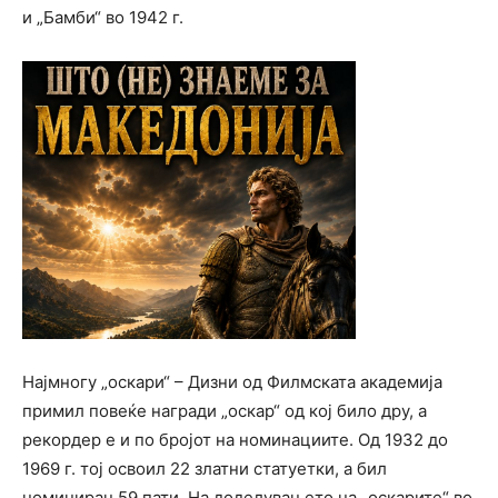
и „Бамби“ во 1942 г.
Најмногу „оскари“ – Дизни од Филмската академија
примил повеќе награди „оскар“ од кој било дру, а
рекордер е и по бројот на номинациите. Од 1932 до
1969 г. тој освоил 22 златни статуетки, а бил
номиниран 59 пати. На доделувањето на „оскарите“ во