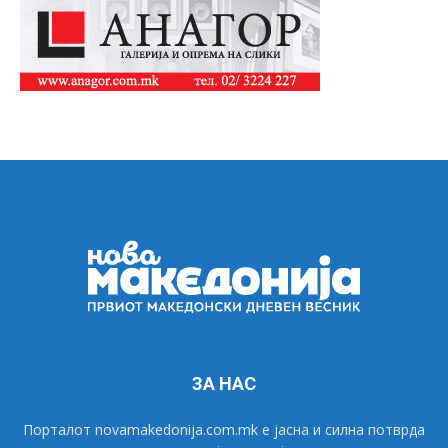
ЗА НАС
Порталот novamakedonija.com.mk е јасна и силна потврда