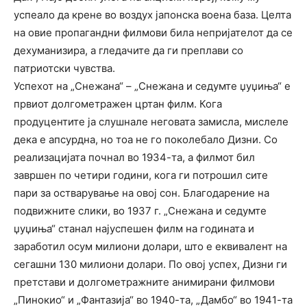
успеало да крене во воздух јапонска воена база. Целта
на овие пропагандни филмови била непријателот да се
дехуманизира, а гледачите да ги преплави со
патриотски чувства.
Успехот на „Снежана“ – „Снежана и седумте џуџиња“ е
првиот долгометражен цртан филм. Кога
продуцентите ја слушнале неговата замисла, мислеле
дека е апсурдна, но тоа не го поколебало Дизни. Со
реализацијата почнал во 1934-та, а филмот бил
завршен по четири години, кога ги потрошил сите
пари за остварување на овој сон. Благодарение на
подвижните слики, во 1937 г. „Снежана и седумте
џуџиња“ станал најуспешен филм на годината и
заработил осум милиони долари, што е еквивалент на
сегашни 130 милиони долари. По овој успех, Дизни ги
претстави и долгометражните анимирани филмови
„Пинокио“ и „Фантазија“ во 1940-та, „Дамбо“ во 1941-та