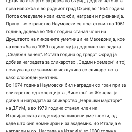
цртач во ателјето за резба во Охрид, додека неговата
прва изложба е во родниот град Охрид во 1954 година.
Потоа следувале нови изложби, награди и признанија.
Првпат во странство Наумовски се претставил во 1961
година, додека во 1967 година станал член на
Друштвото на ликовните уметници на Македонија, кое
на изложба во 1969 година му ја доделило наградата
„Свадбен венец“. Истата година од градот Охрид ја
добива наградата за сликарство „Седми ноември“ и тој
почнува да се занимава исклучиво со сликарството
како слободен уметник.
Во 1974 година Наумовски бил награден со гран при за
сликарство од колекцијата „Винстон“ во Женева, ја
добил и наградата за сликарство „Нерешки мајстори“
на ДЛУМ, а во 1979 година станал член на
Италијанската академија за ликовни уметности, од
каде што бил номиниран и за академик. Во Италија е
награден и со „Награда на Италија“ во 1980 година.