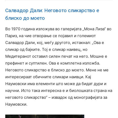
Салвадор Дали: Неговото сликарство е
блиско до моето
Во 1970 година изложува во галеријата „Мона Лиза“ во
Париз, на чие отворање се појавил и големиот
Салвадор Дали, кој, меѓу другото, истакнал: „Ова е
сликар од бајките. Тој е сликар наивец, но
Медитеранот оставил силен печат на него. Мошне е
префинет и суптилен. Ова е комплетна изложба.
Неговото сликарство е блиско до моето. Мене не ме
интересираат обичните сликари наивци. Кај
Наумовски има елемeнти што може да бидат дури и
научни. Исто така интересна е и биолошката страна на
неговото сликарство“ – извадок од монографијата за
Наумовски.