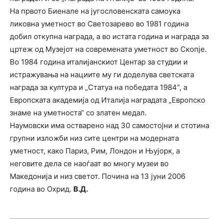
На првото Биенале на југословенската самоука
ликовна уметност во Светозарево во 1981 година
добил откупна награда, а во истата година и награда за
цртеж од Музејот на современата уметност во Скопје.
Во 1984 година италијанскиот Центар за студии и
истражувања на нациите му ги доделува светската
награда за култура и „Статуа на победата 1984“, a
Европската академија од Италија наградата „Европско
знаме на уметноста“ со златен медал.
Наумовски има остварено над 30 самостојни и стотина
групни изложби низ сите центри на модерната
уметност, како Париз, Рим, Лондон и Њујорк, а
неговите дела се наоѓаат во многу музеи во
Македонија и низ светот. Почина на 13 јуни 2006
година во Охрид.
В.Д.