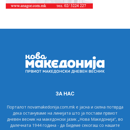
ЗА НАС
Порталот novamakedonija.com.mk е јасна и силна потврда
дека остануваме на линијата што ја постави првиот
дневен весник на македонски јазик „Нова Македонија“, во
далечната 1944 година - да бидеме секогаш со нашите