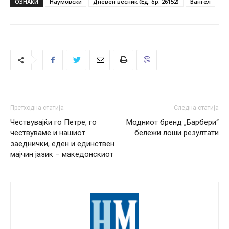
ОЗНАКИ
Наумовски
Дневен весник (Ед. бр. 26152)
Вангел
Претходна статија
Следна статија
Чествувајќи го Петре, го
Модниот бренд „Барбери“
чествуваме и нашиот
бележи лоши резултати
заеднички, еден и единствен
мајчин јазик – македонскиот