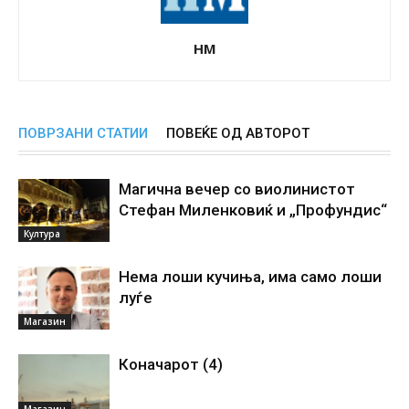
НМ
ПОВРЗАНИ СТАТИИ
ПОВЕЌЕ ОД АВТОРОТ
Магична вечер со виолинистот
Стефан Миленковиќ и „Профундис“
Култура
Нема лоши кучиња, има само лоши
луѓе
Магазин
Коначарот (4)
Магазин