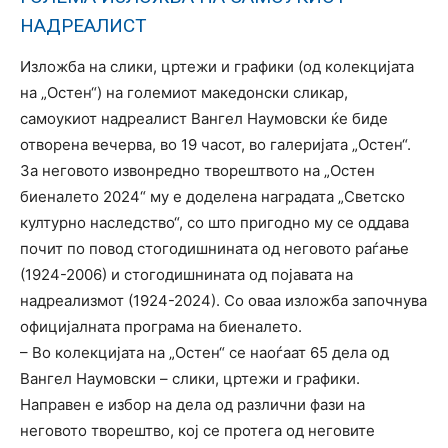
НАДРЕАЛИСТ
Изложба на слики, цртежи и графики (од колекцијата
на „Остен“) на големиот македонски сликар,
самоукиот надреалист Вангел Наумовски ќе биде
отворена вечерва, во 19 часот, во галеријата „Остен“.
За неговото извонредно творештвото на „Остен
биеналето 2024“ му е доделена наградата „Светско
културно наследство“, со што пригодно му се оддава
почит по повод стогодишнината од неговото раѓање
(1924-2006) и стогодишнината од појавата на
надреализмот (1924-2024). Со оваа изложба започнува
официјалната програма на биеналето.
– Во колекцијата на „Остен“ се наоѓаат 65 дела од
Вангел Наумовски – слики, цртежи и графики.
Направен е избор на дела од различни фази на
неговото творештво, кој се протега од неговите