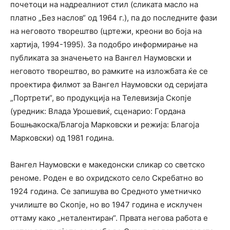
почетоци на надреалниот стил (сликата масло на
платно „Без наслов“ од 1964 г.), па до последните фази
на неговото творештво (цртежи, креони во боја на
хартија, 1994-1995). За подобро информирање на
публиката за значењето на Вангел Наумовски и
неговото творештво, во рамките на изложбата ќе се
проектира филмот за Вангел Наумовски од серијата
„Портрети“, во продукција на Телевизија Скопје
(уредник: Влада Урошевиќ, сценарио: Гордана
Бошњакоска/Благоја Марковски и режија: Благоја
Марковски) од 1981 година.
Вангел Наумовски е македонски сликар со светско
реноме. Роден е во охридското село Скребатно во
1924 година. Се запишува во Средното уметничко
училиште во Скопје, но во 1947 година е исклучен
оттаму како „неталентиран“. Првата негова работа е