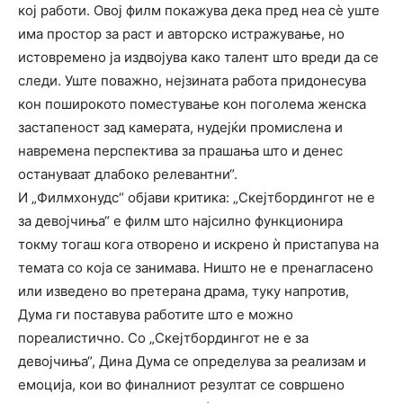
кој работи. Овој филм покажува дека пред неа сè уште
има простор за раст и авторско истражување, но
истовремено ја издвојува како талент што вреди да се
следи. Уште поважно, нејзината работа придонесува
кон поширокото поместување кон поголема женска
застапеност зад камерата, нудејќи промислена и
навремена перспектива за прашања што и денес
остануваат длабоко релевантни“.
И „Филмхонудс“ објави критика: „Скејтбордингот не е
за девојчиња“ е филм што најсилно функционира
токму тогаш кога отворено и искрено ѝ пристапува на
темата со која се занимава. Ништо не е пренагласено
или изведено во претерана драма, туку напротив,
Дума ги поставува работите што е можно
пореалистично. Со „Скејтбордингот не е за
девојчиња“, Дина Дума се определува за реализам и
емоција, кои во финалниот резултат се совршено