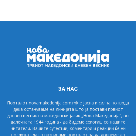
ЗА НАС
Порталот novamakedonija.com.mk е јасна и силна потврда
дека остануваме на линијата што ја постави првиот
дневен весник на македонски јазик „Нова Македонија“, во
далечната 1944 година - да бидеме секогаш со нашите
читатели. Вашите сугестии, коментари и реакции ќе ни
послужат да го развиваме порталот за да допреме до