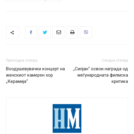
Претходна статија
Следна статија
Воодушевувачки концерт на
„Силјан“ освои награда од
женскиот камерен хор
меѓународната филмска
„Керамија“
критика