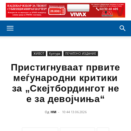
ЖИВОТ
Култура
ПЕЧАТЕНО ИЗДАНИЕ
Пристигнуваат првите
меѓународни критики
за „Скејтбордингот не
е за девојчиња“
Од
НМ
-
10:44 13.06.2026