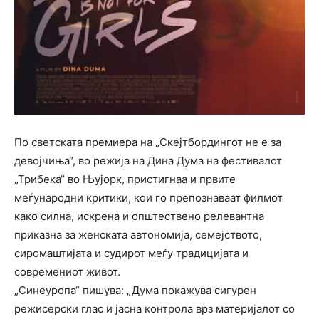
По светската премиера на „Скејтбордингот не е за
девојчиња“, во режија на Дина Дума на фестивалот
„Трибека“ во Њујорк, пристигнаа и првите
меѓународни критики, кои го препознаваат филмот
како силна, искрена и општествено релевантна
приказна за женската автономија, семејството,
сиромаштијата и судирот меѓу традицијата и
современиот живот.
„Синеуропа“ пишува: „Дума покажува сигурен
режисерски глас и јасна контрола врз материјалот со