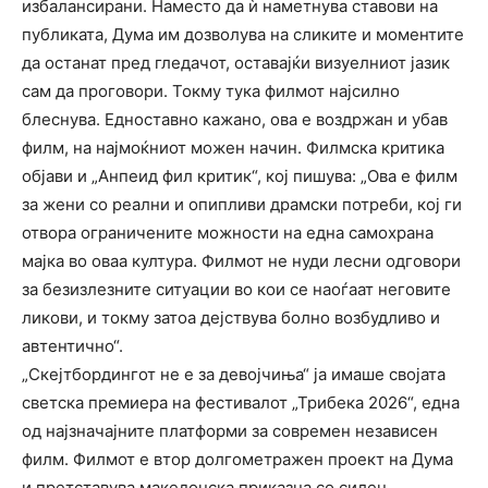
избалансирани. Наместо да ѝ наметнува ставови на
публиката, Дума им дозволува на сликите и моментите
да останат пред гледачот, оставајќи визуелниот јазик
сам да проговори. Токму тука филмот најсилно
блеснува. Едноставно кажано, ова е воздржан и убав
филм, на најмоќниот можен начин. Филмска критика
објави и „Анпеид фил критик“, кој пишува: „Ова е филм
за жени со реални и опипливи драмски потреби, кој ги
отвора ограничените можности на една самохрана
мајка во оваа култура. Филмот не нуди лесни одговори
за безизлезните ситуации во кои се наоѓаат неговите
ликови, и токму затоа дејствува болно возбудливо и
автентично“.
„Скејтбордингот не е за девојчиња“ ја имаше својата
светска премиера на фестивалот „Трибека 2026“, една
од најзначајните платформи за современ независен
филм. Филмот е втор долгометражен проект на Дума
и претставува македонска приказна со силен