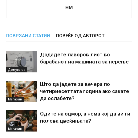
НМ
ПОВРЗАНИ СТАТИИ
ПОВЕЌЕ ОД АВТОРОТ
Додадете лаворов лист во
барабанот на машината за перење
Домување
Што да јадете за вечера по
четириесеттата година ако сакате
да ослабете?
Магазин
Одите на одмор, а нема кој да ви ги
полева цвеќињата?
Магазин