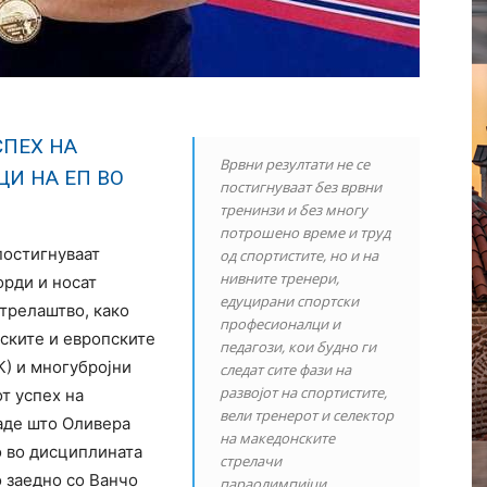
СПЕХ НА
Врвни резултати не се
И НА ЕП ВО
постигнуваат без врвни
тренинзи и без многу
потрошено време и труд
постигнуваат
од спортистите, но и на
нивните тренери,
орди и носат
едуцирани спортски
трелаштво, како
професионалци и
ските и европските
педагози, кои будно ги
К) и многубројни
следат сите фази на
развојот на спортистите,
т успех на
вели тренерот и селектор
каде што Оливера
на македонските
о во дисциплината
стрелачи
 заедно со Ванчо
параолимпијци,