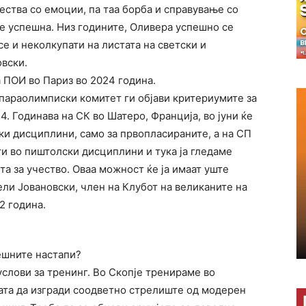
тества со емоции, па таа борба и справување со
е успешна. Низ годините, Оливера успешно се
е и неколкупати на листата на светски и
вски.
а ПОИ во Париз во 2024 година.
параолимписки комитет ги објави критериумите за
. Годинава на СК во Шатеро, Франција, во јуни ќе
ки дисциплини, само за првопласираните, а на СП
ти во пиштолски дисциплини и тука ја гледаме
а за учество. Оваа можност ќе ја имаат уште
ли Јовановски, член на Клубот на великаните на
2 година.
ешните настапи?
услови за тренинг. Во Скопје тренираме во
ата да изгради соодветно стрелиште од модерен