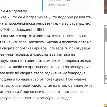
Јовановски
еси и медали од
вите и што сѐ е потребно за уште подобри резултати,
ката параолимписка репрезентација во стрелаштво,
д ПОИ во Барселона 1992.
 големите спортски настани, секако, најмногу се
тет на Оливера Наковска-Бикова и посветеноста на
 својата спортска кариера, Оливера ги почитуваше
авилна техника, а подоцна и за тактика на
неуморно низ годината, а имаше и поддршка од нас
на свои плеќи го преземавме товарот за освојување
таа веќе во својата втора година на меѓународна
 година и го најави својот потенцијал. Поминавме
 таа го „калеше“ својот стил на стрелба, јакнејќи ја
ите да се избори со психолошкиот притисок на кој
чекува врвен настап и освојување медал.