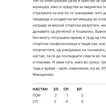
тип со електронски цели и пристап за тр
муниција, како и средства за заеднички п
стрелиште на кое ќе ги тренираме сите ди
предвиди и соодветна мотивација за спо
награди за високи спортски резултати, не
државите од регионот и пошироко. Врвни 
без многу потрошено време и труд од спо
спортски професионалци и педагози, кои б
спортистите, од усвојување на техниката,
настап, па сѐ до последните совети во те
и пласман. И овие луѓе, иако во сенка, 
труд и време – вели Јовановски, кој во 20
Македонија.
НАСТАН ЗЛ. СР. БР.
ПОИ 2 1 2
СП 2 4 5