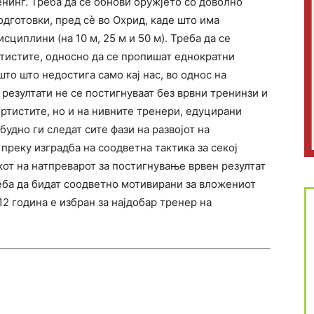
енинг. Треба да се обнови оружјето со доволно
одготовки, пред сѐ во Охрид, каде што има
сциплини (на 10 м, 25 м и 50 м). Треба да се
ртистите, односно да се пропишат еднократни
што што недостига само кај нас, во однос на
резултати не се постигнуваат без врвни тренинзи и
ртистите, но и на нивните тренери, едуцирани
удно ги следат сите фази на развојот на
 преку изградба на соодветна тактика за секој
кот на натпреварот за постигнување врвен резултат
треба да бидат соодветно мотивирани за вложениот
12 година е избран за најдобар тренер на