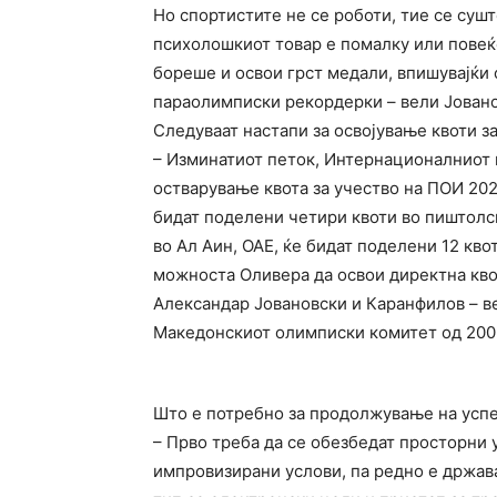
Но спортистите не се роботи, тие се суш
психолошкиот товар е помалку или повеќ
бореше и освои грст медали, впишувајќи с
параолимписки рекордерки – вели Јовано
Следуваат настапи за освојување квоти з
– Изминатиот петок, Интернационалниот 
остварување квота за учество на ПОИ 2024
бидат поделени четири квоти во пиштолс
во Ал Аин, ОАЕ, ќе бидат поделени 12 кво
можноста Оливера да освои директна квот
Александар Јовановски и Каранфилов – ве
Македонскиот олимписки комитет од 200
Што е потребно за продолжување на усп
– Прво треба да се обезбедат просторни 
импровизирани услови, па редно е држав