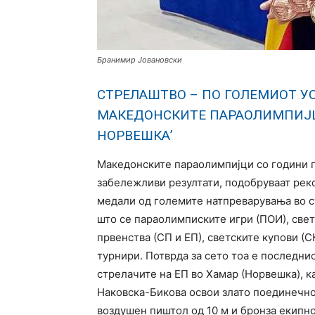
Бранимир Јовановски
СТРЕЛАШТВО – ПО ГОЛЕМИОТ У
МАКЕДОНСКИТЕ ПАРАОЛИМПИЈЦ
НОРВЕШКА’
Македонските параолимпијци со години 
забележливи резултати, подобруваат рек
медали од големите натпреварувања во с
што се параолимписките игри (ПОИ), свет
првенства (СП и ЕП), светските купови (С
турнири. Потврда за сето тоа е последнио
стрелачите на ЕП во Хамар (Норвешка), 
Наковска-Бикова освои злато поединечн
воздушен пиштол од 10 м и бронза екипно