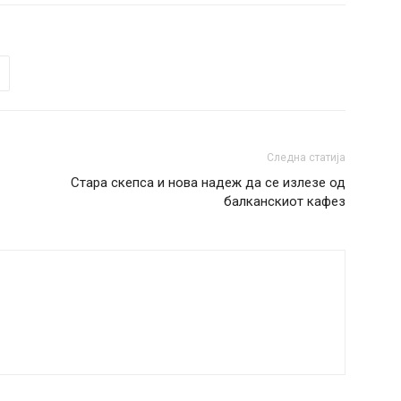
Следна статија
Стара скепса и нова надеж да се излезе од
балканскиот кафез