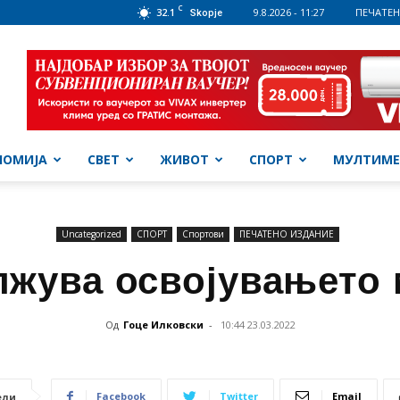
C
32.1
9.8.2026 - 11:27
ПЕЧАТЕН
Skopje
НОМИЈА
СВЕТ
ЖИВОТ
СПОРТ
МУЛТИМЕ
Uncategorized
СПОРТ
Спортови
ПЕЧАТЕНО ИЗДАНИЕ
жува освојувањето
Од
Гоце Илковски
-
10:44 23.03.2022
Facebook
Twitter
Email
ели