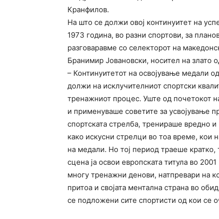
Кранфилов.
На што се должи овој континуитет на усп
1973 година, во разни спортови, за плано
разговаравме со селекторот на македонс
Бранимир Јовановски, носител на злато о
– Континуитетот на освојување медали од
должи на исклучителниот спортски квали
тренажниот процес. Уште од почетокот на
и применуваше советите за усвојување пр
спортската стрелба, тренираше вредно и 
како искусни стрелци во тоа време, кои 
на медали. Но тој период траеше кратко, 
сцена ја освои европската титула во 2001
многу тренажни денови, натпревари на кои
притоа и својата ментална страна во обид
се подложени сите спортисти од кои се о