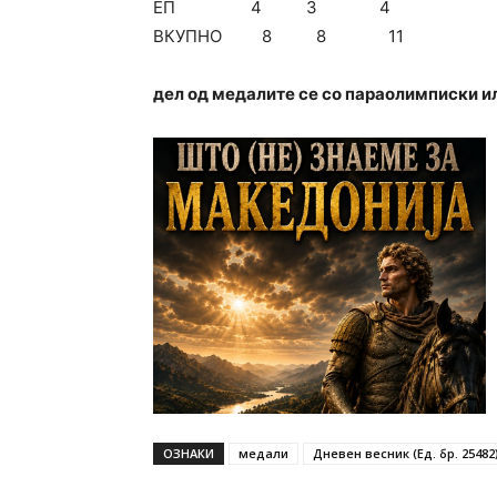
ЕП 4 3 4
ВКУПНО 8 8 11
дел од медалите се со параолимписки и
ОЗНАКИ
медали
Дневен весник (Ед. бр. 25482