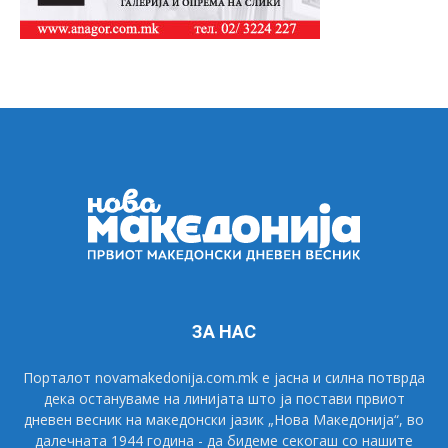
ЗА НАС
Порталот novamakedonija.com.mk е јасна и силна потврда
дека остануваме на линијата што ја постави првиот
дневен весник на македонски јазик „Нова Македонија“, во
далечната 1944 година - да бидеме секогаш со нашите