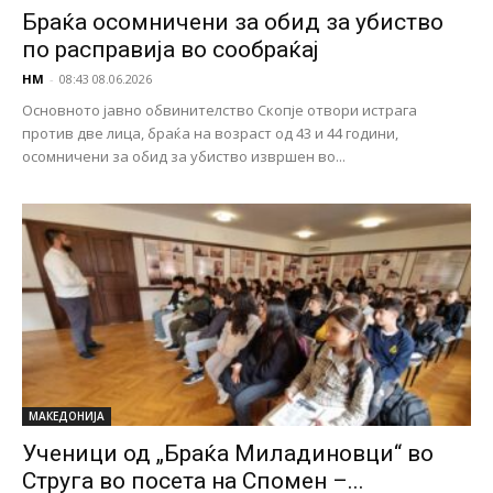
Браќа осомничени за обид за убиство
по расправија во сообраќај
НМ
-
08:43 08.06.2026
Основното јавно обвинителство Скопје отвори истрага
против две лица, браќа на возраст од 43 и 44 години,
осомничени за обид за убиство извршен во...
МАКЕДОНИЈА
Ученици од „Браќа Миладиновци“ во
Струга во посета на Спомен –...