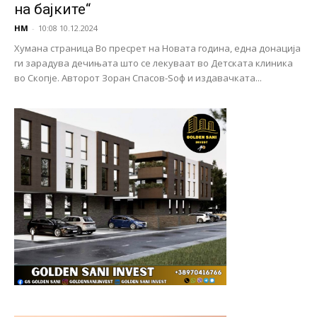
на бајките“
НМ
-
10:08 10.12.2024
Хумана страница Во пресрет на Новата година, една донација
ги зарадува дечињата што се лекуваат во Детската клиника
во Скопје. Авторот Зоран Спасов-Ѕоф и издавачката...