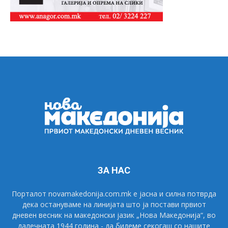
ЗА НАС
Порталот novamakedonija.com.mk е јасна и силна потврда
дека остануваме на линијата што ја постави првиот
дневен весник на македонски јазик „Нова Македонија“, во
далечната 1944 година - да бидеме секогаш со нашите