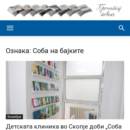
Ознака: Соба на бајките
Колибри
Детската клиника во Скопје доби „Соба