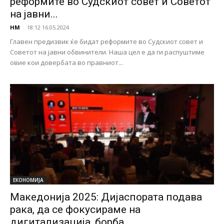
реформите во Судскиот совет и Советот
на јавни...
НМ
-
18:12 16.05.2024
Главен предизвик ќе бидат реформите во Судскиот совет и
Советот на јавни обвинители. Наша цел е да ги распуштиме
овие кои довербата во правниот...
ЕКОНОМИЈА
Македонија 2025: Дијаспората подава
рака, да се фокусираме на
дигитализација, борба...