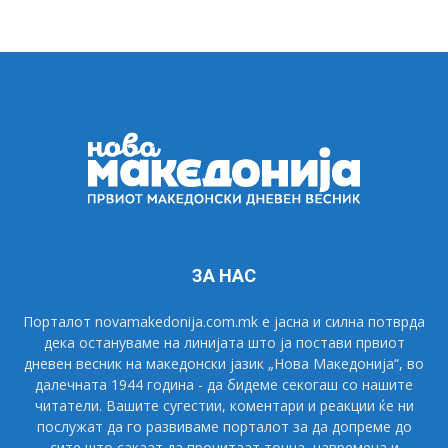
ЗА НАС
Порталот novamakedonija.com.mk е јасна и силна потврда
дека остануваме на линијата што ја постави првиот
дневен весник на македонски јазик „Нова Македонија“, во
далечната 1944 година - да бидеме секогаш со нашите
читатели. Вашите сугестии, коментари и реакции ќе ни
послужат да го развиваме порталот за да допреме до
сите што сакаат да прочитаат точна, навремена и