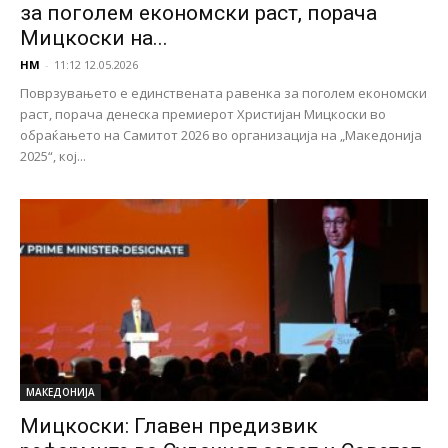
за поголем економски раст, порача
Мицкоски на...
НМ
-
11:12 12.05.2026
Поврзувањето е единствената равенка за поголем економски
раст, порача денеска премиерот Христијан Мицкоски во
обраќањето на Самитот 2026 во организација на „Македонија
2025“, кој...
МАКЕДОНИЈА
Мицкоски: Главен предизвик