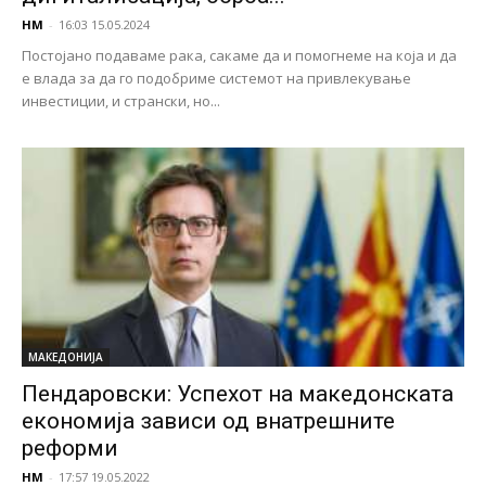
НМ
-
16:03 15.05.2024
Постојано подаваме рака, сакаме да и помогнеме на која и да
е влада за да го подобриме системот на привлекување
инвестиции, и странски, но...
МАКЕДОНИЈА
Пендаровски: Успехот на македонската
економија зависи од внатрешните
реформи
НМ
-
17:57 19.05.2022