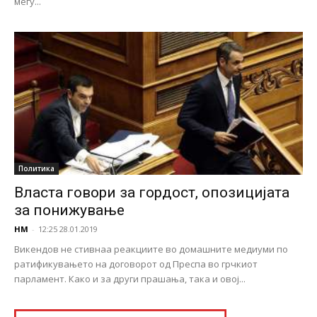
меѓу...
Политика
Власта говори за гордост, опозицијата
за понижување
НМ
-
12:25 28.01.2019
Викендов не стивнаа реакциите во домашните медиуми по
ратификувањето на договорот од Преспа во грчкиот
парламент. Како и за други прашања, така и овој...