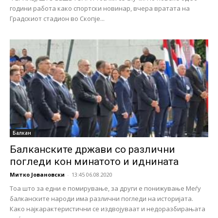
години работа како спортски новинар, вчера вратата на
Градскиот стадион во Скопје...
Балкан
Балканските држави со различни
погледи кон минатото и иднината
Митко Јовановски
-
13:45 06.08.2020
Тоа што за едни е помирување, за други е понижување Меѓу
балканските народи има различни погледи на историјата.
Како најкарактеристични се издвојуваат и недоразбирањата