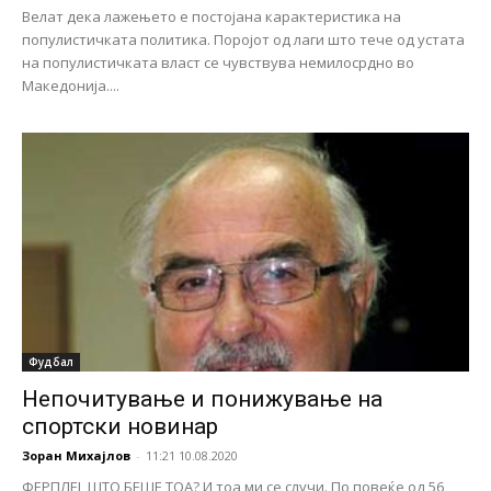
Велат дека лажењето е постојана карактеристика на
популистичката политика. Поројот од лаги што тече од устата
на популистичката власт се чувствува немилосрдно во
Македонија....
Фудбал
Непочитување и понижување на
спортски новинар
Зоран Михајлов
-
11:21 10.08.2020
ФЕРПЛЕЈ, ШТО БЕШЕ ТОА? И тоа ми се случи. По повеќе од 56