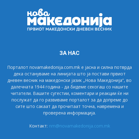
ЗА НАС
Порталот novamakedonija.com.mk е јасна и силна потврда
дека остануваме на линијата што ја постави првиот
дневен весник на македонски јазик „Нова Македонија“, во
далечната 1944 година - да бидеме секогаш со нашите
читатели. Вашите сугестии, коментари и реакции ќе ни
послужат да го развиваме порталот за да допреме до
сите што сакаат да прочитаат точна, навремена и
проверена информација.
Контакт:
nm@novamakedonija.com.mk