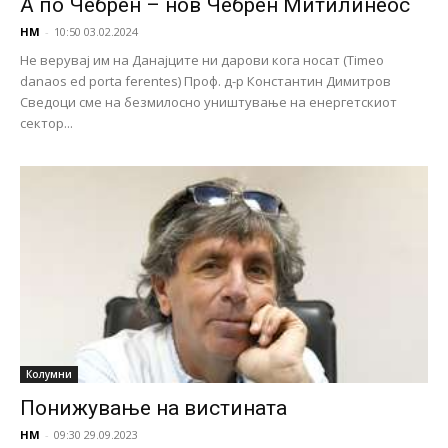
А по Чебрен – нов Чебрен Митилинеос
НМ
-
10:50 03.02.2024
Не верувај им на Данајците ни дарови кога носат (Timeo
danaos ed porta ferentes) Проф. д-р Константин Димитров
Сведоци сме на безмилосно уништување на енергетскиот
сектор...
Колумни
Понижување на вистината
НМ
-
09:30 29.09.2023