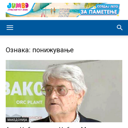
Ознака: понижување
МАКЕДОНИЈА