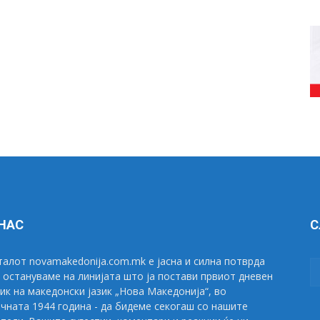
 НАС
С
алот novamakedonija.com.mk е јасна и силна потврда
 остануваме на линијата што ја постави првиот дневен
ик на македонски јазик „Нова Македонија“, во
чната 1944 година - да бидеме секогаш со нашите