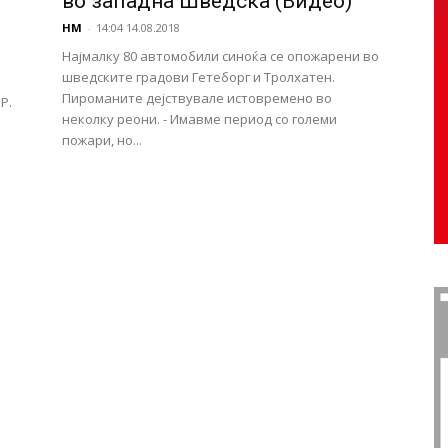
во западна Шведска (Видео)
НМ
-
14:04 14.08.2018
Најмалку 80 автомобили синоќа се опожарени во
шведските градови Гетеборг и Тролхатен.
Пироманите дејствувале истовремено во
Р.
неколку реони. - Имавме период со големи
пожари, но...