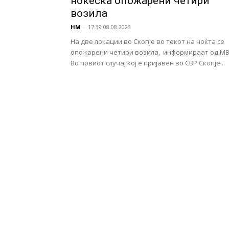
ноќеска опожарени четири
возила
НМ
-
17:39 08.08.2023
На две локации во Скопје во текот на ноќта се
опожарени четири возила, информираат од МВ
Во првиот случај кој е пријавен во СВР Скопје...