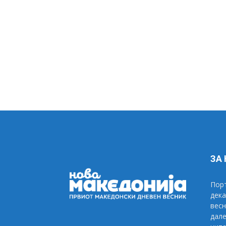
ЗА
Порт
дека
весн
дале