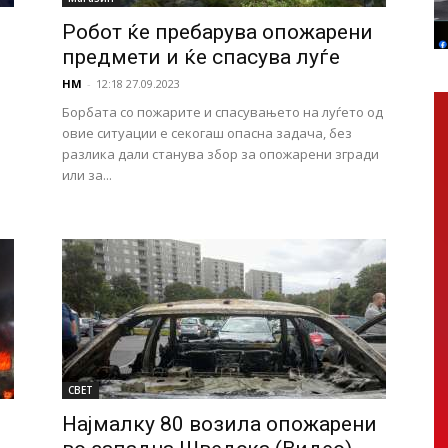
Робот ќе пребарува опожарени
предмети и ќе спасува луѓе
НМ
-
12:18 27.09.2023
Борбата со пожарите и спасувањето на луѓето од
овие ситуации е секогаш опасна задача, без
разлика дали станува збор за опожарени згради
или за...
СВЕТ
Најмалку 80 возила опожарени