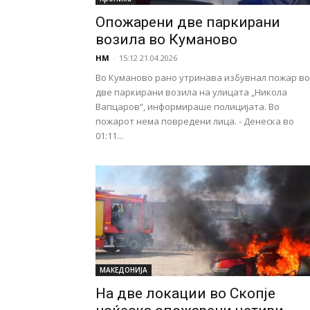
Опожарени две паркирани
возила во Куманово
НМ
-
15:12 21.04.2026
Во Куманово рано утринава избувнал пожар во
две паркирани возила на улицата „Никола
Вапцаров“, информираше полицијата. Во
пожарот нема повредени лица. - Денеска во
01:11...
МАКЕДОНИЈА
На две локации во Скопје