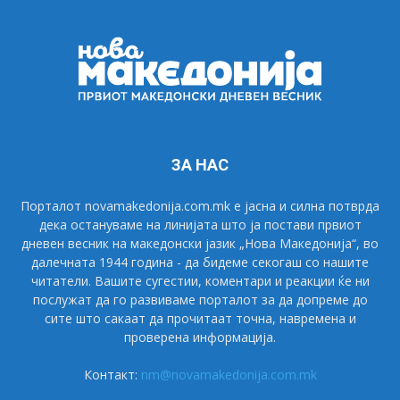
ЗА НАС
Порталот novamakedonija.com.mk е јасна и силна потврда
дека остануваме на линијата што ја постави првиот
дневен весник на македонски јазик „Нова Македонија“, во
далечната 1944 година - да бидеме секогаш со нашите
читатели. Вашите сугестии, коментари и реакции ќе ни
послужат да го развиваме порталот за да допреме до
сите што сакаат да прочитаат точна, навремена и
проверена информација.
Контакт:
nm@novamakedonija.com.mk