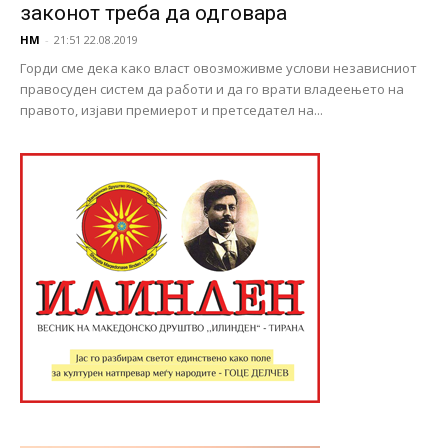
законот треба да одговара
НМ
-
21:51 22.08.2019
Горди сме дека како власт овозможивме услови независниот
правосуден систем да работи и да го врати владеењето на
правото, изјави премиерот и претседател на...