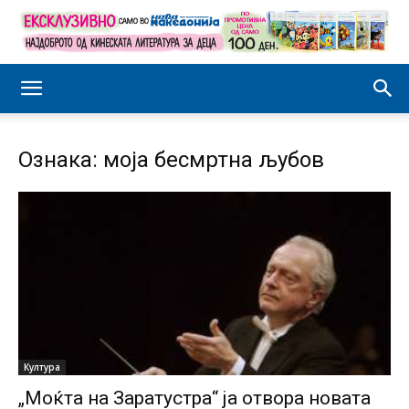
Ознака: моја бесмртна љубов
Култура
„Моќта на Заратустра“ ја отвора новата