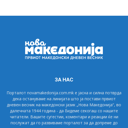
ЗА НАС
Порталот novamakedonija.com.mk е јасна и силна потврда
дека остануваме на линијата што ја постави првиот
дневен весник на македонски јазик „Нова Македонија“, во
далечната 1944 година - да бидеме секогаш со нашите
читатели. Вашите сугестии, коментари и реакции ќе ни
послужат да го развиваме порталот за да допреме до