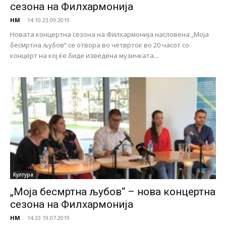
сезона на Филхармонија
НМ
-
14:10 23.09.2019
Новата концертна сезона на Филхармонија насловена „Моја
бесмртна љубов“ се отвора во четврток во 20 часот со
концерт на кој ќе биде изведена музичката...
Култура
„Моја бесмртна љубов“ – нова концертна
сезона на Филхармонија
НМ
-
14:33 19.07.2019